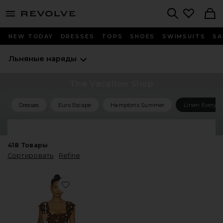
menu - shows more content
Revolve, Apparel & Fashion
Search
NEW TODAY
DRESSES
TOPS
SHOES
SWIMSUITS
SA
Льняные наряды
The Vacation Shop
Dresses
Euro Escape
Hamptons Summer
Linen Everyth
Shop All Vacation
418
Товары
Сортировать
Refine
Favorite МИНИ ПЛАТЬЕ