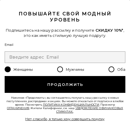
CLOSE MODAL
ПОВЫШАЙТЕ СВОЙ МОДНЫЙ
УРОВЕНЬ
Подпишитесь на нашу рассылку и получите
СКИДКУ 10%*
,
это как иметь стильную лучшую подругу.
Email
КРУПНЫЕ СЕРЬГИ СТЕЙТМЕНТ
SONORA
petit moments
$55
Женщины
Мужчины
Оба
ПРОДОЛЖИТЬ
Favorite ТОП LEXA
Нажимая «Продолжить», вы соглашаетесь получать нашу рассылку о новых
поступлениях, распродажах и акциях. Вы можете отказаться от подписки в любое
время. Посмотреть
ПОЛИТИКА КОНФИДЕНЦИАЛЬНОСТИ
. Просмотр
ОГРАНИЧЕНИЯ
. Жители Калифорнии, см. наш
УВЕДОМЛЕНИЕ О ФИНАНСОВЫХ
СТИМУЛАХ.
.
Нет, спасибо, я только хочу совершить покупку