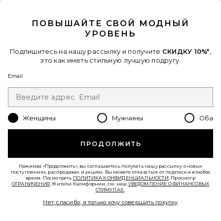
CLOSE MODAL
ПОВЫШАЙТЕ СВОЙ МОДНЫЙ
УРОВЕНЬ
Подпишитесь на нашу рассылку и получите
СКИДКУ 10%*
,
это как иметь стильную лучшую подругу.
Email
ПЛАТЬЕ MERADETH
superdown
$98
Женщины
Мужчины
Оба
Favorite ПЛАТЬЕ KALEY
ПРОДОЛЖИТЬ
Нажимая «Продолжить», вы соглашаетесь получать нашу рассылку о новых
поступлениях, распродажах и акциях. Вы можете отказаться от подписки в любое
время. Посмотреть
ПОЛИТИКА КОНФИДЕНЦИАЛЬНОСТИ
. Просмотр
ОГРАНИЧЕНИЯ
. Жители Калифорнии, см. наш
УВЕДОМЛЕНИЕ О ФИНАНСОВЫХ
СТИМУЛАХ.
.
Нет, спасибо, я только хочу совершить покупку