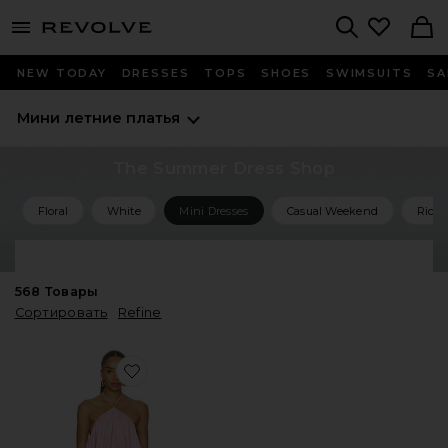
menu - shows more content
Revolve, Apparel & Fashion
Search
NEW TODAY
DRESSES
TOPS
SHOES
SWIMSUITS
SA
Мини летние платья
The Summer Dress Shop
Floral
White
Mini Dresses
Casual Weekend
Rich 
Shop All Summer Dresses
568
Товары
Сортировать
Refine
Favorite ПЛАТЬЕ LILLIE