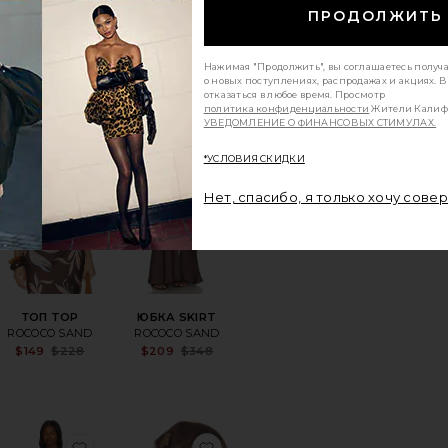
$68
ПРОДОЛЖИТЬ
Нажимая "Продолжить", вы соглашаетесь получ
о новых поступлениях, распродажах и акциях. 
отказаться в любое время. Просмотр
политика конфиденциальности
Жители Калиф
УВЕДОМЛЕНИЕ О ФИНАНСОВЫХ СТИМУЛАХ.
ЛАТЬЕ MARTINA ROSE
ранноеСЕРЬГИ JODY
избранноеТОП TOP
избранноеЮБКА SKIRT
*УСЛОВИЯ СКИДКИ
Нет, спасибо, я только хочу сове
ТОП TOP
ЮБКА SKIRT
ROCOCO SAND
ROCOCO SAND
Sale price:
Sale price:
$149
$228
$209
$348
Previous price:
Previous price:
ANTONELLA
ранноеМАКСИ ПЛАТЬЕ FREE-EST ANGEL
избранноеКАФТАН FINGE
избранноеШАРФ EVERLY