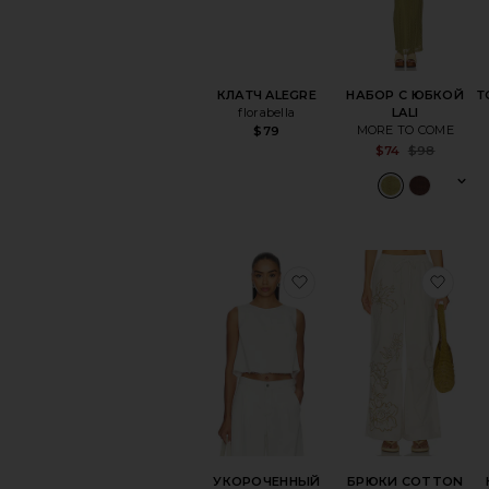
КЛАТЧ ALEGRE
НАБОР С ЮБКОЙ
Т
florabella
LALI
MORE TO COME
$79
Sa
$74
$98
Pr
избранноеУКОРОЧЕ
изб
УКОРОЧЕННЫЙ
БРЮКИ COTTON