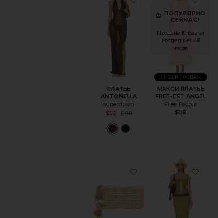
ПОПУЛЯРНО
СЕЙЧАС!
Продано 10 раз за
последние 48
часов
ЛИДЕР ПРОДАЖ
ПЛАТЬЕ
МАКСИ ПЛАТЬЕ
ANTONELLA
FREE-EST ANGEL
superdown
Free People
$118
Sale price:
$52
$80
Previous price:
избранноеКЛАТЧ AL
изб