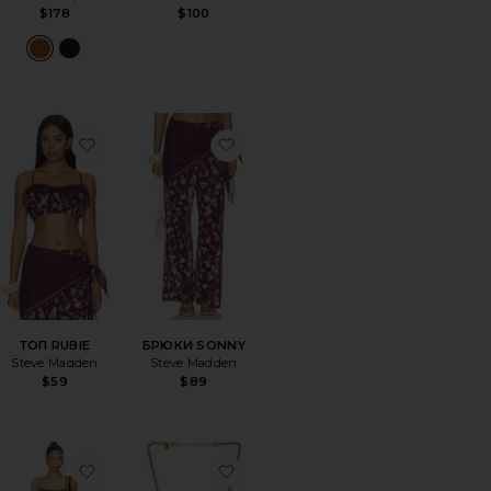
$178
$100
NALISE
ранноеПЛАТЬЕ CALLISTA
избранноеТОП RUBIE
избранноеБРЮКИ SONNY
ТОП RUBIE
БРЮКИ SONNY
Steve Madden
Steve Madden
$59
$89
INA
ранноеБРЮКИ CARLINA
избранноеМИНИ ПЛАТЬЕ PIERO
избранноеМНОГОРЯДНОЕ О