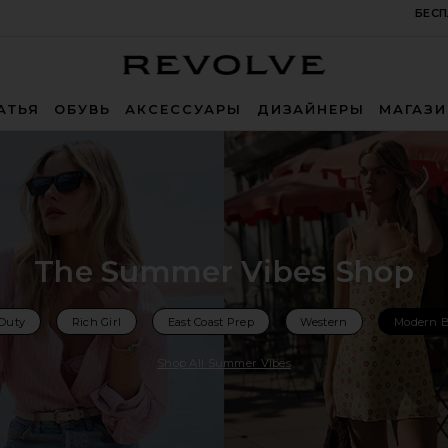
БЕСП
Revolve
АТЬЯ
ОБУВЬ
АКСЕССУАРЫ
ДИЗАЙНЕРЫ
МАГАЗ
The Summer Vibes Shop
 Duty
Rich Girl
East Coast Prep
Western
Modern 
Shop All Summer Vibes