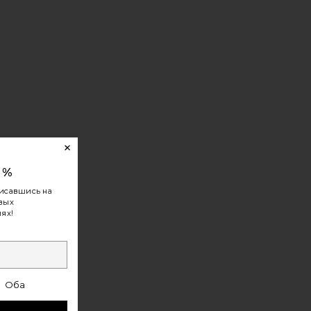
E PEOPLE FIONA
0%
исавшись на
овых
ях!
Оба