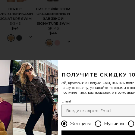
ВЕРХ С
НИЗ С ЭФФЕКТОМ
РЕУГОЛЬНИКАМИ
ОКРАШИВАНИЯ И
SIGNATURE SWIM
ЗАВЯЗКОЙ
SKIMS
SIGNATURE SWIM
SKIMS
$44
$44
 THOMA
ранноеШОРТЫ SHAY
избранноеСУМКА НА ПЛЕЧО
избранноеКОМБИНАЦИЯ FRE
ПОЛУЧИТЕ СКИДКУ 1
ПОПУЛЯРНО
СЕЙЧАС!
Эй, красавчик! Получи
СКИДКА 10%
подп
нашу рассылку, узнавайте первыми о н
Продано 25 раз за
поступлениях, распродажах и промо акци
последние 48
часов
Email
ЛИДЕР ПРОДАЖ
Женщины
Мужчины
СУМКА НА ПЛЕЧО
КОМБИНАЦИЯ FREE
8 Other Reasons
PEOPLE FIONA
Free People
$122