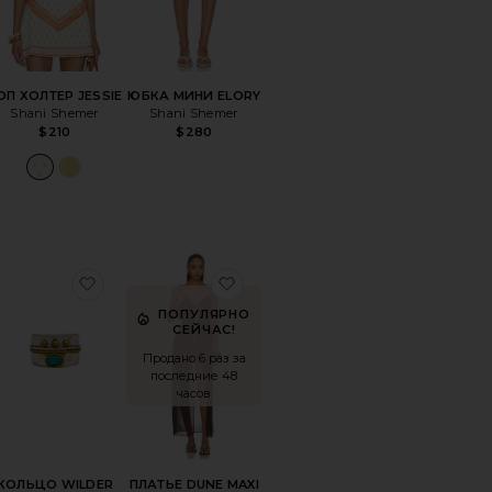
ОП ХОЛТЕР JESSIE
ЮБКА МИНИ ELORY
Shani Shemer
Shani Shemer
$210
$280
le price:
evious price:
ННЫЙ ТОП RUE
ранноеБРЮКИ COTTON PARACHUTE
избранноеКОЛЬЦО WILDER
избранноеПЛАТЬЕ DUNE MAX
ПОПУЛЯРНО
СЕЙЧАС!
Продано 6 раз за
последние 48
часов
КОЛЬЦО WILDER
ПЛАТЬЕ DUNE MAXI