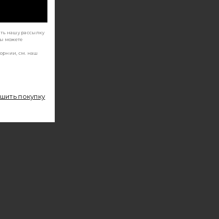
ать нашу рассылку
Вы можете
орнии, см. наш
ршить покупку