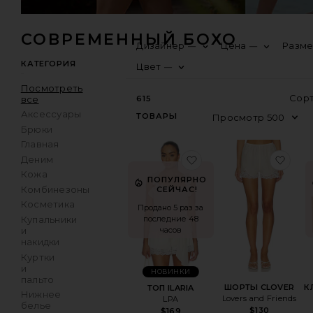
СОВРЕМЕННЫЙ БОХО
Дизайнер
Цена
Разм
—
—
КАТЕГОРИЯ
Цвет
—
Посмотреть
все
615
Аксессуары
ТОВАРЫ
Брюки
Главная
избранноеТОП ILARI
изб
Деним
Кожа
ПОПУЛЯРНО
Комбинезоны
СЕЙЧАС!
Косметика
Продано 5 раз за
последние 48
Купальники
часов
и
накидки
Куртки
и
НОВИНКИ
пальто
ШОРТЫ CLOVER
К
ТОП ILARIA
Нижнее
Lovers and Friends
LPA
белье
$130
$169