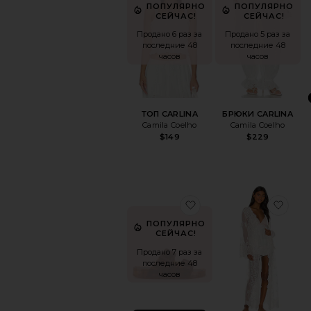
товары в Избранном
ПОПУЛЯРНО
ПОПУЛЯРНО
СЕЙЧАС!
СЕЙЧАС!
Продано 6 раз за
Продано 5 раз за
последние 48
последние 48
часов
часов
ТОП CARLINA
БРЮКИ CARLINA
Camila Coelho
Camila Coelho
$149
$229
избранноеСАНДАЛИИ
изб
ПОПУЛЯРНО
СЕЙЧАС!
Продано 7 раз за
последние 48
часов