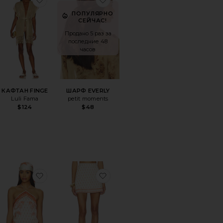
ПОПУЛЯРНО
СЕЙЧАС!
Продано 5 раз за
последние 48
часов
КАФТАН FINGE
ШАРФ EVERLY
Luli Fama
petit moments
$124
$48
EGRE
ранноеНАБОР С ЮБКОЙ LALI
избранноеТОП ХОЛТЕР JESSIE
избранноеЮБКА МИНИ ELOR