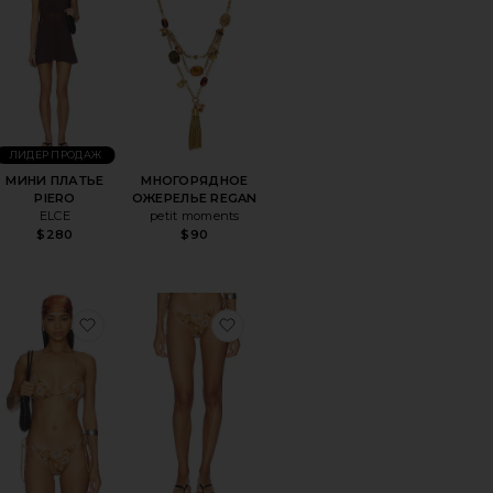
ЛИДЕР ПРОДАЖ
МИНИ ПЛАТЬЕ
МНОГОРЯДНОЕ
PIERO
ОЖЕРЕЛЬЕ REGAN
ELCE
petit moments
$280
$90
 JULIO
ранноеХАЛАТ MADONNA
избранноеВЕРХ С ТРЕУГОЛЬНИКАМИ SIGNAT
избранноеНИЗ С ЭФФЕКТОМ