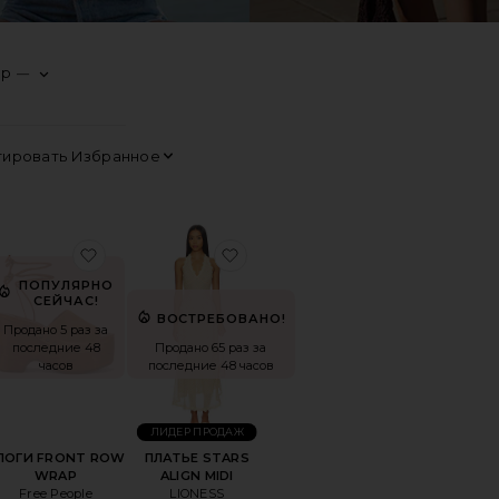
ер
—
0
0
0
FILTER
SELECTED
FILTER
SELECTED
FILTER
SELECTED
0
FILTER
SELECTED
Сортировать
Просмотр
A
ранноеШОРТЫ CLOVER
избранноеКЛОГИ FRONT ROW WRAP
избранноеПЛАТЬЕ STARS ALI
ПОПУЛЯРНО
СЕЙЧАС!
ВОСТРЕБОВАНО!
Продано 5 раз за
последние 48
Продано 65 раз за
часов
последние 48 часов
ЛИДЕР ПРОДАЖ
ЛОГИ FRONT ROW
ПЛАТЬЕ STARS
WRAP
ALIGN MIDI
Free People
LIONESS