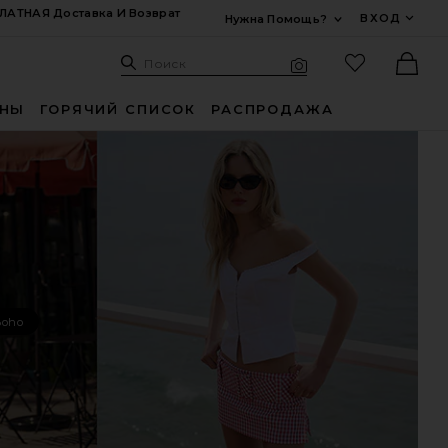
ЛАТНАЯ Доставка И Возврат
ВХОД
Нужна Помощь?
Развернуть Для
Поиск: Site
Избранные
Поиск
Визуальный поиск
Ther
ИНЫ
ГОРЯЧИЙ СПИСОК
РАСПРОДАЖА
Boho