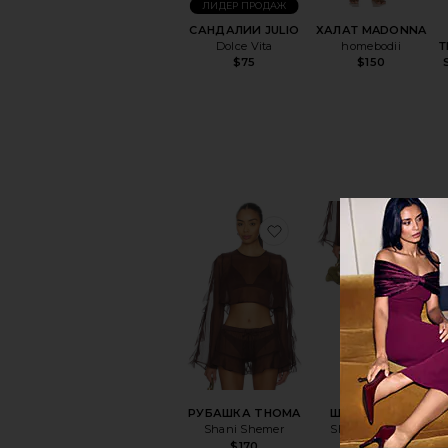
ЛИДЕР ПРОДАЖ
САНДАЛИИ JULIO
ХАЛАТ MADONNA
Dolce Vita
homebodii
Т
$75
$150
избранноеРУБАШКА
изб
РУБАШКА THOMA
ШОРТЫ SHAY
Shani Shemer
Shani Shemer
$170
$185