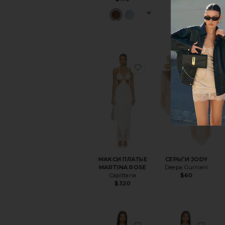
избранноеМАКСИ П
изб
МАКСИ ПЛАТЬЕ
СЕРЬГИ JODY
MARTINA ROSE
Deepa Gurnani
Capittana
$60
$320
избранноеПЛАТЬЕ 
изб