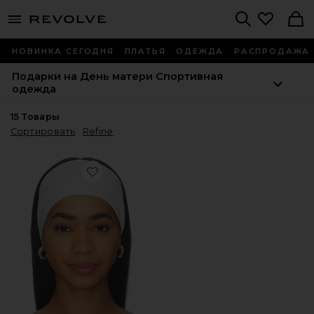
menu - shows more content
Revolve, Apparel & Fashion
Search
НОВИНКА СЕГОДНЯ
ПЛАТЬЯ
ОДЕЖДА
РАСПРОДАЖА
Подарки на День матери
Спортивная
одежда
15
Товары
Сортировать
Refine
Favorite ????? ??????? ?? ?????? (3 ??.) THE ASSORTED HE