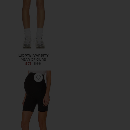
ШОРТЫ VARSITY
YEAR OF OURS
Previous price:
$75
$88
Favorite ШОРТЫ CRUISER