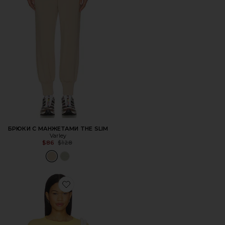
БРЮКИ С МАНЖЕТАМИ THE SLIM
Varley
Previous price:
$86
$128
Favorite СВИТШОТ VARSITY