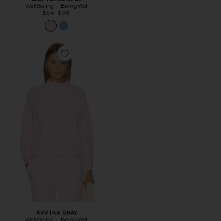
WellBeing + BeingWell
Previous price:
$54
$98
Favorite КУРТКА SHAY
КУРТКА SHAY
WellBeing + BeingWell