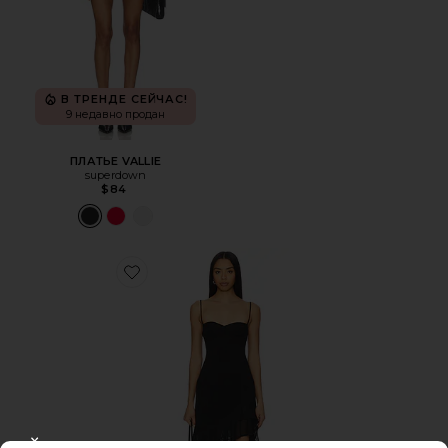
В ТРЕНДЕ СЕЙЧАС!
9 недавно продан
ПЛАТЬЕ VALLIE
superdown
$84
Favorite ПЛАТЬЕ CATERINA