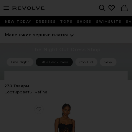
menu - shows more content
Revolve, Apparel & Fashion
Search
NEW TODAY
DRESSES
TOPS
SHOES
SWIMSUITS
SA
Маленькие черные платья
The Night Out Dress Shop
Date Night
Little Black Dress
Cool Girl
Sexy
Shop All Night Out Looks
230
Товары
Сортировать
Refine
Favorite ПЛАТЬЕ OLINA