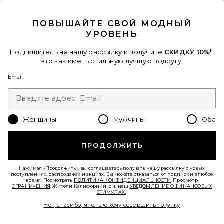
CLOSE MODAL
ПОВЫШАЙТЕ СВОЙ МОДНЫЙ
УРОВЕНЬ
В ТРЕНДЕ СЕЙЧАС!
12 недавно продан
Подпишитесь на нашу рассылку и получите
СКИДКУ 10%*
,
это как иметь стильную лучшую подругу.
Лидер Продаж
ПЛАТЬЕ CATERINA
Email
Miaou
$195
Favorite ПЛАТЬЕ NOAH
Женщины
Мужчины
Оба
ПРОДОЛЖИТЬ
Нажимая «Продолжить», вы соглашаетесь получать нашу рассылку о новых
поступлениях, распродажах и акциях. Вы можете отказаться от подписки в любое
время. Посмотреть
ПОЛИТИКА КОНФИДЕНЦИАЛЬНОСТИ
. Просмотр
ОГРАНИЧЕНИЯ
. Жители Калифорнии, см. наш
УВЕДОМЛЕНИЕ О ФИНАНСОВЫХ
СТИМУЛАХ.
.
Нет, спасибо, я только хочу совершить покупку