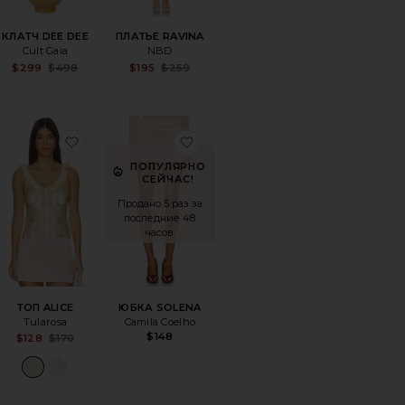
КЛАТЧ DEE DEE
ПЛАТЬЕ RAVINA
Cult Gaia
NBD
Sale price:
Sale price:
$299
$498
$195
$259
Previous price:
Previous price:
ТЬЕ SASKIA
ранноеСЕРЬГИ SIRAN
избранноеТОП ALICE
избранноеЮБКА SOLENA
ПОПУЛЯРНО
СЕЙЧАС!
Продано 5 раз за
последние 48
часов
ТОП ALICE
ЮБКА SOLENA
Tularosa
Camila Coelho
$148
Sale price:
$128
$170
Previous price: