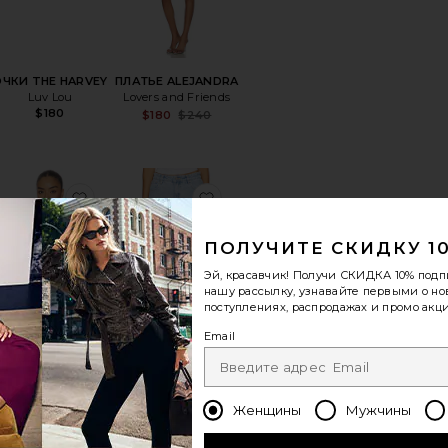
ОЧКИ THE HARVEY
ПЛАТЬЕ ALEJANDRA
Luv Lou
Lovers and Friends
$180
Sale price:
$180
$240
Previous price:
LICE
ранноеКЛАТЧ WOVEN CLUTCH BAG
избранноеТОП-РЕЗИНКА FREE PEOPLE DOILY
избранноеЮБКА 99
ПОЛУЧИТЕ СКИДКУ 1
Эй, красавчик! Получи
СКИДКА 10%
подп
нашу рассылку, узнавайте первыми о н
поступлениях, распродажах и промо акци
Email
ОП-РЕЗИНКА FREE
ЮБКА 99
EOPLE DOILY DAYS
Abrand
Женщины
Мужчины
Free People
$88
$148