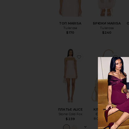
ТОП MARISA
БРЮКИ MARISA
Tularosa
Tularosa
$170
$240
избранноеПЛАТЬЕ A
изб
ПЛАТЬЕ ALICE
КЛАТЧ WOVEN
Т
Stone Cold Fox
CLUTCH BAG
P
8 Other Reasons
$239
$74