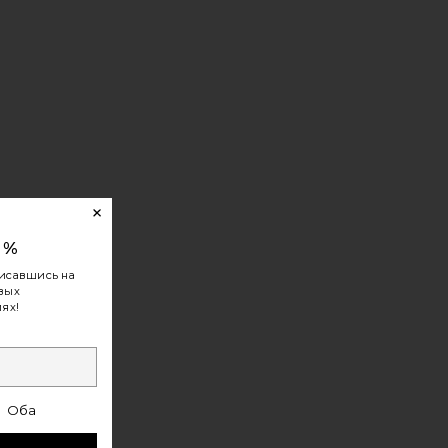
 DAYS
0%
исавшись на
овых
ях!
Оба