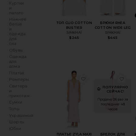
Куртки
и
пальто
Нижнее
БРЮКИ RHEA
ТОП CLIO COTTON
белье
COTTON WIDE LEG
BUSTIER
и
SIMKHAI
SIMKHAI
одежда
$445
$245
для
сна
Обувь
Одежда
для
дома
Платья
избранноеПЛАТЬЕ Z
изб
Ромперы
Свитера
ПОПУЛЯРНО
и
СЕЙЧАС!
трикотаж
Продано 26 раз за
Сумки
последние 48
Топы
часов
Украшения
Шорты
Юбки
ПЛАТЬЕ ZYLA MAXI
БРЕЛОК ДЛЯ