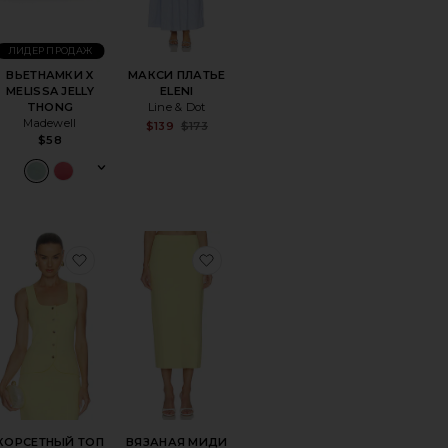
ЛИДЕР ПРОДАЖ
ВЬЕТНАМКИ X
МАКСИ ПЛАТЬЕ
MELISSA JELLY
ELENI
THONG
Line & Dot
Madewell
Sale price:
$139
$173
Previous price:
$58
YLA MAXI
ранноеБРЕЛОК ДЛЯ СУМКИ HEART PUFFY
избранноеКОРСЕТНЫЙ ТОП НА ПУГОВИЦАХ 
избранноеВЯЗАНАЯ МИДИ Ю
КОРСЕТНЫЙ ТОП
ВЯЗАНАЯ МИДИ