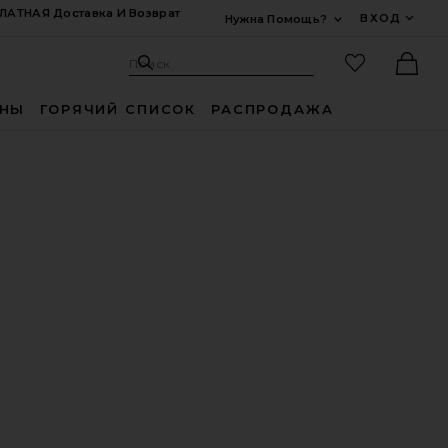
ЛАТНАЯ Доставка И Возврат
ВХОД
Нужна Помощь?
Развернуть Для
Поиск: Site
Избранные
Поиск
Ther
ИНЫ
ГОРЯЧИЙ СПИСОК
РАСПРОДАЖА
Я
NG
ENI