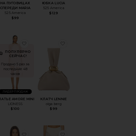
НА ПУГОВИЦАХ
ЮБКА LUCIA
СПЕРЕДИ MARIA
525 America
525 America
$129
$99
le price:
evious price:
OPE
ранноеБРЮКИ KELELA
избранноеПЛАТЬЕ AMORE MINI
избранноеКЛАТЧ LENNIE
ПОПУЛЯРНО
СЕЙЧАС!
Продано 5 раз за
последние 48
часов
ЛИДЕР ПРОДАЖ
ЛАТЬЕ AMORE MINI
КЛАТЧ LENNIE
LIONESS
olga berg
$100
$99
le price:
evious price:
И EDNA
ранноеКОРОТКИЙ КОМБИНЕЗОН JUDE
избранноеТОП IRMA
избранноеБРЮКИ LABYRINT