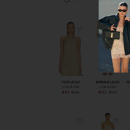
избранноеТОП LELIO
изб
ТОП LELIO
БРЮКИ LELIO
П
Line & Dot
Line & Dot
Sale price:
Sa
$93
$104
$122
$152
Previous price:
Pr
избранноеСАНДАЛИИ
изб