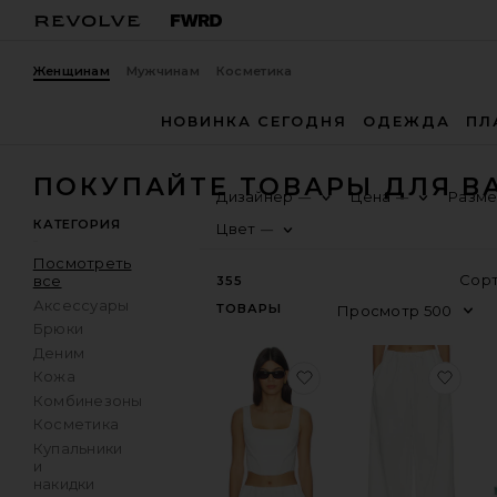
Женщинам
Мужчинам
Косметика
НОВИНКА СЕГОДНЯ
ОДЕЖДА
ПЛ
ПОКУПАЙТЕ ТОВАРЫ ДЛЯ В
Дизайнер
Цена
Разм
—
—
КАТЕГОРИЯ
Цвет
—
Посмотреть
все
355
Аксессуары
ТОВАРЫ
Брюки
Деним
избранноеТОП CLIO 
изб
Кожа
Комбинезоны
Косметика
Купальники
и
накидки