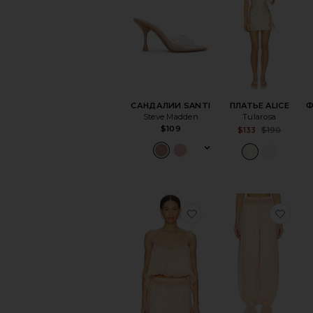
САНДАЛИИ SANTI
ПЛАТЬЕ ALICE
Ф
Steve Madden
Tularosa
$109
Sa
$133
$190
Pr
избранноеТОП LUMI
изб