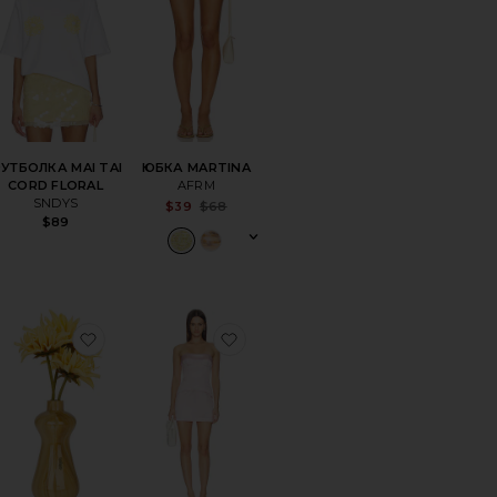
УТБОЛКА MAI TAI
ЮБКА MARTINA
CORD FLORAL
AFRM
SNDYS
le price:
Sale price:
$39
$68
evious price:
Previous price:
$89
ранноеБРЮКИ LUMI
избранноеКЛАТЧ DEE DEE
избранноеПЛАТЬЕ RAVINA