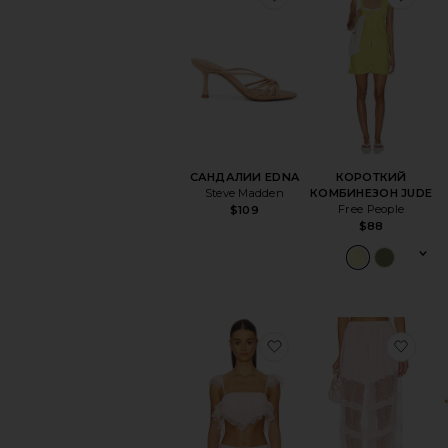
САНДАЛИИ EDNA
КОРОТКИЙ
Steve Madden
КОМБИНЕЗОН JUDE
Free People
$109
$88
избранноеТОП MARI
изб