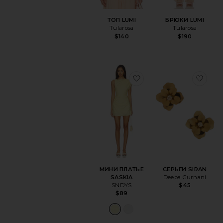
ТОП LUMI
БРЮКИ LUMI
Tularosa
Tularosa
$140
$190
избранноеМИНИ ПЛА
изб
МИНИ ПЛАТЬЕ
СЕРЬГИ SIRAN
SASKIA
Deepa Gurnani
SNDYS
$45
$89