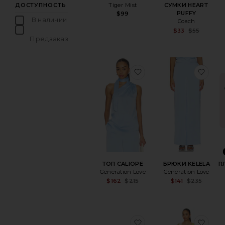
ДОСТУПНОСТЬ
Tiger Mist
СУМКИ HEART
PUFFY
$99
В наличии
Coach
товары в Избранном
Sa
$33
$55
Pr
Предзаказ
товары в Избранном
избранноеТОП CALI
изб
ТОП CALIOPE
БРЮКИ KELELA
П
Generation Love
Generation Love
Sale price:
Sa
$162
$215
$141
$235
Previous price:
Pr
избранноеСАНДАЛИ
изб