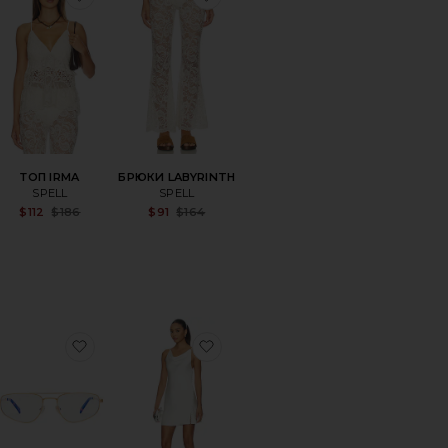
ТОП IRMA
БРЮКИ LABYRINTH
SPELL
SPELL
Sale price:
Sale price:
$112
$186
$91
$164
Previous price:
Previous price:
SA
ранноеБРЮКИ MARISA
избранноеОЧКИ THE HARVEY
избранноеПЛАТЬЕ ALEJANDR