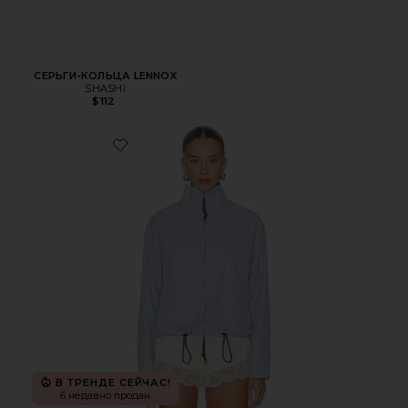
СЕРЬГИ-КОЛЬЦА LENNOX
SHASHI
$112
Favorite БАТНИК RILEY
В ТРЕНДЕ СЕЙЧАС!
6 недавно продан