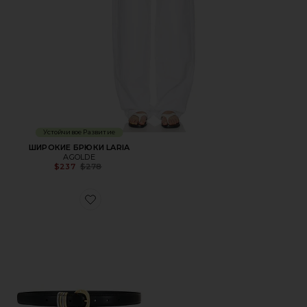
Устойчивое Развитие
ШИРОКИЕ БРЮКИ LARIA
AGOLDE
Previous price:
$237
$278
Favorite ПОЯС