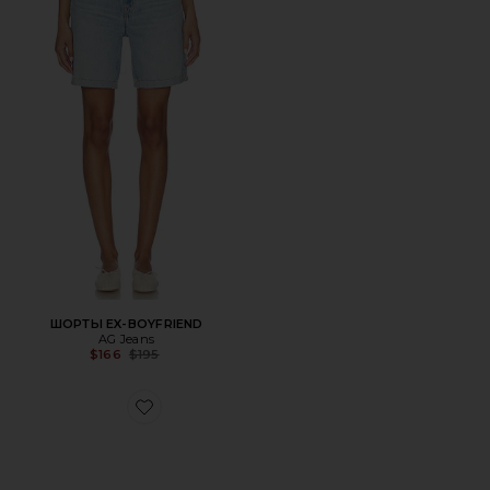
ШОРТЫ EX-BOYFRIEND
AG Jeans
Previous price:
$166
$195
Favorite КРОССОВКИ GAZELLE INDOOR