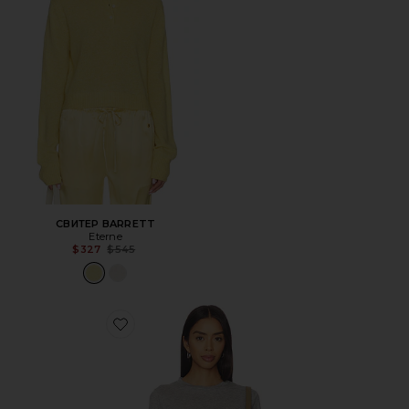
СВИТЕР BARRETT
Eterne
Previous price:
$327
$545
Favorite ДЕТСКАЯ ФУТБОЛКА