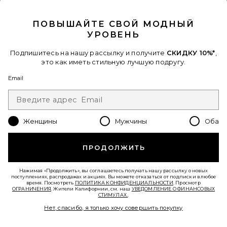
CLOSE MODAL
ПОВЫШАЙТЕ СВОЙ МОДНЫЙ
УРОВЕНЬ
Подпишитесь на нашу рассылку и получите
СКИДКУ 10%*
,
это как иметь стильную лучшую подругу.
Email
ПЛАТЬЕ CLEAN
Joe's Jeans
$168
Женщины
Мужчины
Оба
Favorite ФУТБОЛКА ADINE
ПРОДОЛЖИТЬ
Нажимая «Продолжить», вы соглашаетесь получать нашу рассылку о новых
поступлениях, распродажах и акциях. Вы можете отказаться от подписки в любое
время. Посмотреть
ПОЛИТИКА КОНФИДЕНЦИАЛЬНОСТИ
. Просмотр
ОГРАНИЧЕНИЯ
. Жители Калифорнии, см. наш
УВЕДОМЛЕНИЕ О ФИНАНСОВЫХ
СТИМУЛАХ.
.
Нет, спасибо, я только хочу совершить покупку