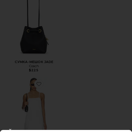
СУМКА-МЕШОК JADE
Coach
$225
Favorite ПЛАТЬЕ CLEAN