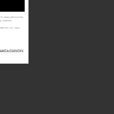
ать нашу рассылку
Вы можете
орнии, см. наш
ршить покупку