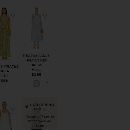
INA
нноеВЕЧЕРНЕЕ ПЛАТЬЕ GULZAR
избранноеМАКСИ ПЛАТЬЕ SHEA
избранноеПЛАТЬЕ FAILLE HALTER M
ПЛАТЬЕ FAILLE
HALTER MIDI
DRESS
И ПЛАТЬЕ
Helsa
SHEA
$288
AFRM
$88
ПОПУЛЯРНО
ICHA
нноеПЛАТЬЕ GEM STONE TRIM PLUNGE MINI
избранноеПЛИССИРОВАННОЕ ПЛАТЬЕ RELAXED
избранноеПЛАТЬЕ THEA
СЕЙЧАС!
Продано 17 раз за
последние 48
часов