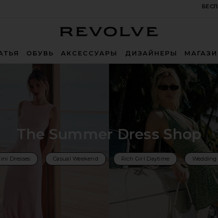
БЕСП
Revolve
АТЬЯ
ОБУВЬ
АКСЕССУАРЫ
ДИЗАЙНЕРЫ
МАГАЗ
The Summer Dress Shop
ini Dresses
Casual Weekend
Rich Girl Daytime
Wedding