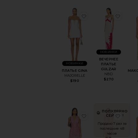
избранноеПЛАТЬЕ G
избра
НОВИНКИ
ВЕЧЕРНЕЕ
НОВИНКИ
ПЛАТЬЕ
GULZAR
ПЛАТЬЕ GINA
МАКС
NBD
MAJORELLE
$270
$190
ПОПУЛЯРНО
избранноеПЛАТЬЕ M
избра
СЕЙЧАС!
Продано 7 раз за
последние 48
часов