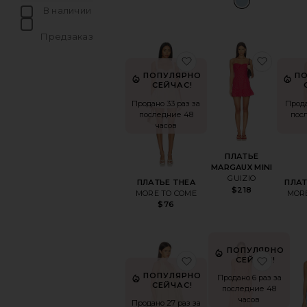
В наличии
товары в Избранном
Предзаказ
товары в Избранном
избранноеПЛАТЬЕ T
избра
ПОПУЛЯРНО
П
СЕЙЧАС!
Продано 33 раз за
Прода
последние 48
пос
часов
ПЛАТЬЕ
MARGAUX MINI
GUIZIO
ПЛАТЬЕ THEA
ПЛАТ
$218
MORE TO COME
MOR
$76
ПОПУЛЯРНО
избранноеПЛАТЬЕ B
избра
СЕЙЧАС!
ПОПУЛЯРНО
Продано 6 раз за
СЕЙЧАС!
последние 48
часов
Продано 27 раз за