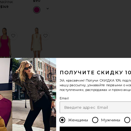
$90
INKPINK
$149
VERLY
нноеПЛАТЬЕ MARTINA
избранноеМИНИ ПЛАТЬЕ SAMANTHA
избранноеПЛАТЬЕ ELLIOT
НОВИНКИ
ПОЛУЧИТЕ СКИДКУ 1
ПЛАТЬЕ ELLIOT
Эй, красавчик! Получи
СКИДКА 10%
подп
MAJORELLE
нашу рассылку, узнавайте первыми о н
$170
И ПЛАТЬЕ
поступлениях, распродажах и промо акци
MANTHA
LSPACE
Email
$123
Женщины
Мужчины
ПОПУЛЯРНО
ANIELA
нноеПЛАТЬЕ DAZE AWAY
избранноеПЛАТЬЕ AMINA
избранноеПЛАТЬЕ COSETTE
СЕЙЧАС!