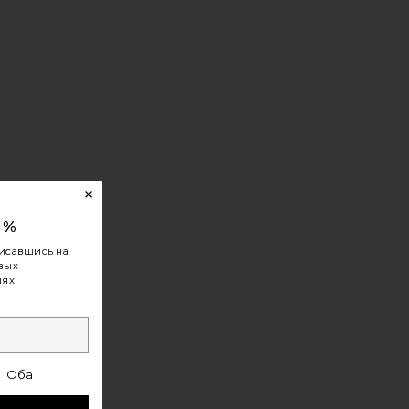
0%
исавшись на
овых
ях!
Оба