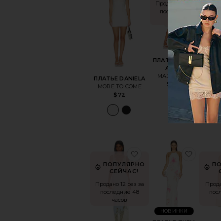
П
Продано 15 раз за
последние 48
часов
Прода
пос
ПЛАТЬЕ DAZE
AWAY
MAJORELLE
ПЛАТЬЕ DANIELA
ПЛАТ
$168
MORE TO COME
su
$72
избранноеВЕЧЕРНЕЕ
избра
ПОПУЛЯРНО
П
СЕЙЧАС!
Продано 12 раз за
Прода
последние 48
пос
часов
НОВИНКИ