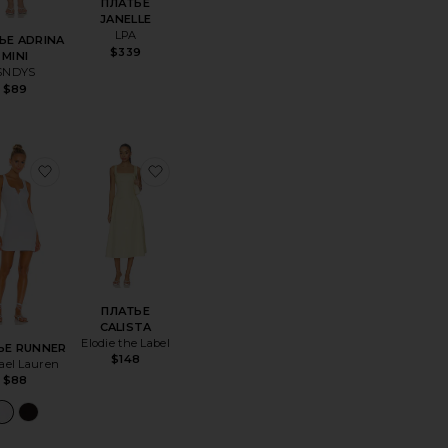
ПЛАТЬЕ
JANELLE
LPA
ЬЕ ADRINA
$339
MINI
SNDYS
$89
LYTHE
нноеПЛАТЬЕ NATALINA
избранноеПЛАТЬЕ RUNNER
избранноеПЛАТЬЕ CALISTA
ПЛАТЬЕ
CALISTA
Elodie the Label
ЬЕ RUNNER
$148
ael Lauren
$88