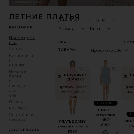
ЛЕТНИЕ ПЛАТЬЯ
Дизайнер
Цена
—
—
КАТЕГОРИЯ
Размер
Цвет
—
—
Посмотреть
все
804
Деним
ТОВАРЫ
Купальники
и
накидки
избранноеПЛАТЬЕ D
избра
Нижнее
П
ПОПУЛЯРНО
белье
СЕЙЧАС!
и
одежда
Прода
Продано 8 раз за
для
пос
последние 48
сна
часов
Платья
НОВИНКИ
Ромперы
ПЛАТЬЕ
Спортивная
Н
ROWENNA
одежда
NBD
ПЛАТ
ПЛАТЬЕ DAISY
$199
MA
Lovers and Friends
ДОСТУПНОСТЬ
$220