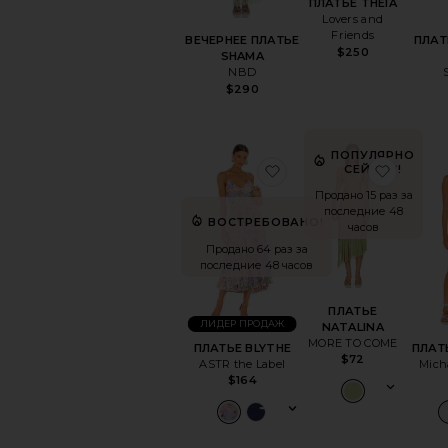
ПЛАТЬЕ THEIA
Lovers and
Friends
ВЕЧЕРНЕЕ ПЛАТЬЕ
ПЛАТ
$250
SHAMA
NBD
$290
ПОПУЛЯРНО
избранноеПЛАТЬЕ B
избра
СЕЙЧАС!
Продано 15 раз за
последние 48
ВОСТРЕБОВАНО!
часов
Продано 64 раз за
последние 48 часов
ПЛАТЬЕ
ЛИДЕР ПРОДАЖ
NATALINA
MORE TO COME
ПЛАТЬЕ BLYTHE
ПЛАТ
$72
ASTR the Label
Mich
$164