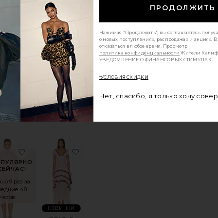
ОПУЛЯРНО
Продано 16 раз за
ПРОДОЛЖИТЬ
СЕЙЧАС!
последние 48
часов
но 16 раз за
ледние 48
Нажимая "Продолжить", вы соглашаетесь получ
часов
о новых поступлениях, распродажах и акциях. 
отказаться в любое время. Просмотр
политика конфиденциальности
Жители Калиф
ПЛАТЬЕ
УВЕДОМЛЕНИЕ О ФИНАНСОВЫХ СТИМУЛАХ.
COSETTE
MORE TO COME
ЬЕ AMINA
*УСЛОВИЯ СКИДКИ
$82
perdown
$84
Нет, спасибо, я только хочу сове
 ПЛАТЬЕ SHAMA
нноеПЛАТЬЕ THEIA
избранноеПЛАТЬЕ ADRINA MINI
избранноеПЛАТЬЕ JANELLE
ОПУЛЯРНО
СЕЙЧАС!
но 9 раз за
ледние 48
часов
НОВИНКИ