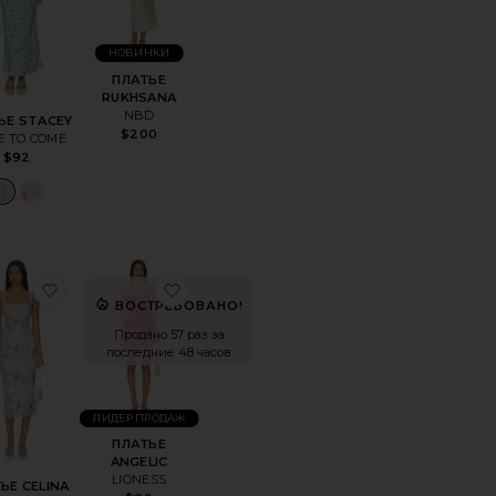
НОВИНКИ
ПЛАТЬЕ
RUKHSANA
NBD
ЬЕ STACEY
$200
E TO COME
$92
DONI
нноеПЛАТЬЕ PIERA
избранноеПЛАТЬЕ CELINA
избранноеПЛАТЬЕ ANGELIC
ВОСТРЕБОВАНО!
Продано 57 раз за
последние 48 часов
ЛИДЕР ПРОДАЖ
ПЛАТЬЕ
ANGELIC
LIONESS
ЬЕ CELINA