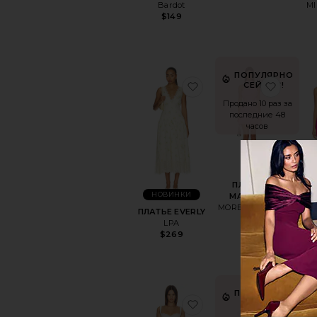
Bardot
M
$149
ПОПУЛЯРНО
избранноеПЛАТЬЕ E
избра
СЕЙЧАС!
Продано 10 раз за
последние 48
часов
ПЛАТЬЕ
НОВИНКИ
MARTINA
MORE TO COME
ПЛАТЬЕ EVERLY
МИН
$66
LPA
SA
$269
ПОПУЛЯРНО
избранноеПЛАТЬЕ D
избра
СЕЙЧАС!