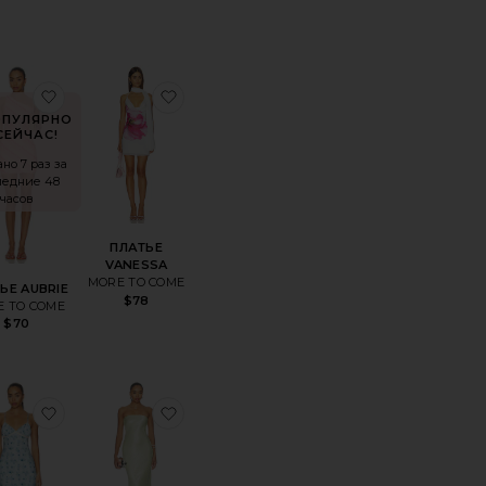
HEA
нноеПЛАТЬЕ MARGAUX MINI
избранноеПЛАТЬЕ AUBRIE
избранноеПЛАТЬЕ VANESSA
ОПУЛЯРНО
СЕЙЧАС!
но 7 раз за
ледние 48
часов
ПЛАТЬЕ
VANESSA
MORE TO COME
ЬЕ AUBRIE
$78
E TO COME
$70
IANCA
нноеПЛАТЬЕ PALOMA
избранноеПЛАТЬЕ STACEY
избранноеПЛАТЬЕ RUKHSANA