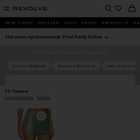
menu - shows more content
Revolve, Apparel & Fashion
Search
NEW TODAY
DRESSES
TOPS
SHOES
SWIMSUITS
SA
Магазин купальников: Pool Party
Юбки
Shop Your Summer Calendar
Summer Weddings
Showers & Day Events
Red, White & Cute
Shop All Summer Events
26
Товары
Сортировать
Refine
Favorite ЮБКА METALLIC