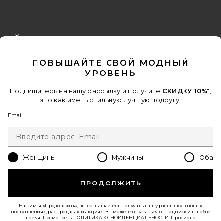
FOOTER
CLOSE MODAL
ПОЛУЧИТЕ СКИДКУ 10%
ПОВЫШАЙТЕ СВОЙ МОДНЫЙ
Когда вы подписываетесь на нашу рассылку, указав свой email.
УРОВЕНЬ
Отписаться можно в любой момент.
политика
конфиденциальности
Подпишитесь на нашу рассылку и получите
СКИДКУ 10%*
,
это как иметь стильную лучшую подругу.
Email Address
Email
Sign Up
Женщины
Мужчины
Оба
ru
USD
Change Country Regions Preferences - 
ПРОДОЛЖИТЬ
ПОМОГИТЕ НАМ СТАТЬ ЛУЧШЕ!
Нажимая «Продолжить», вы соглашаетесь получать нашу рассылку о новых
Пройти краткий опрос о сегодняшнем визите.
Вперед!
поступлениях, распродажах и акциях. Вы можете отказаться от подписки в любое
время. Посмотреть
ПОЛИТИКА КОНФИДЕНЦИАЛЬНОСТИ
. Просмотр