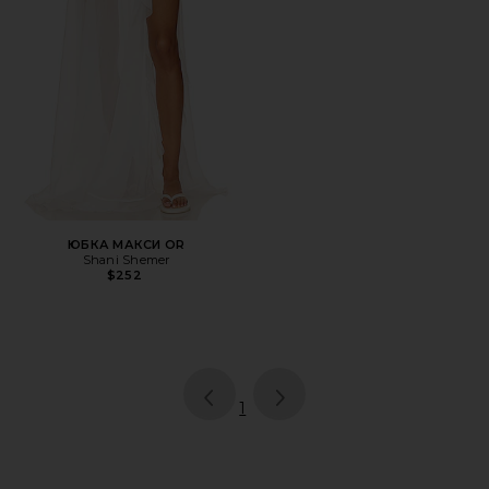
ЮБКА МАКСИ OR
Shani Shemer
$252
page
of 1, currently selected
1