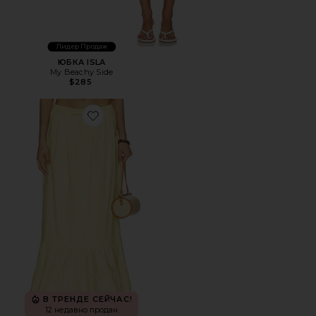
Лидер Продаж
ЮБКА ISLA
My Beachy Side
$285
Favorite ЮБКА МАКСИ RILEY
В ТРЕНДЕ СЕЙЧАС!
12 недавно продан