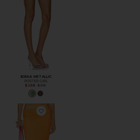
ЮБКА METALLIC
POSTER GIRL
Previous price:
$268
$315
Favorite ЮБКА YANISHA