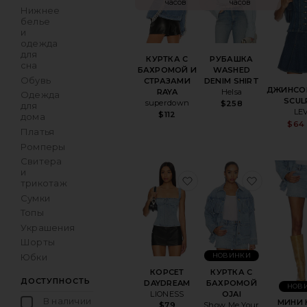
часов
часов
Нижнее
белье
и
одежда
для
КУРТКА С
РУБАШКА
сна
БАХРОМОЙ И
WASHED
Обувь
СТРАЗАМИ
DENIM SHIRT
ДЖИНСО
RAYA
Helsa
Одежда
SCUL
superdown
$258
для
LEV
$112
дома
$64
Платья
Ромперы
Свитера
и
избранноеКОРСЕТ 
избранн
трикотаж
Сумки
Топы
Украшения
Шорты
Юбки
НОВИНКИ
КОРСЕТ
КУРТКА С
ДОСТУПНОСТЬ
DAYDREAM
БАХРОМОЙ
НОВ
LIONESS
OJAI
В наличии
МИНИ 
Show Me Your
$79