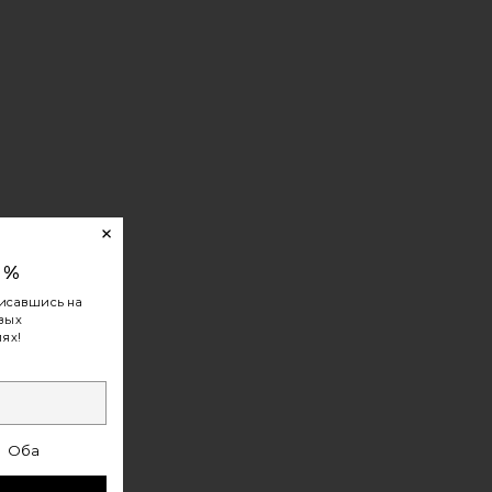
0%
исавшись на
овых
ях!
Оба