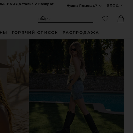
ЛАТНАЯ Доставка И Возврат
ВХОД
Нужна Помощь?
Развернуть Для
Поиск: Site
Избранные
Поиск
Ther
ИНЫ
ГОРЯЧИЙ СПИСОК
РАСПРОДАЖА