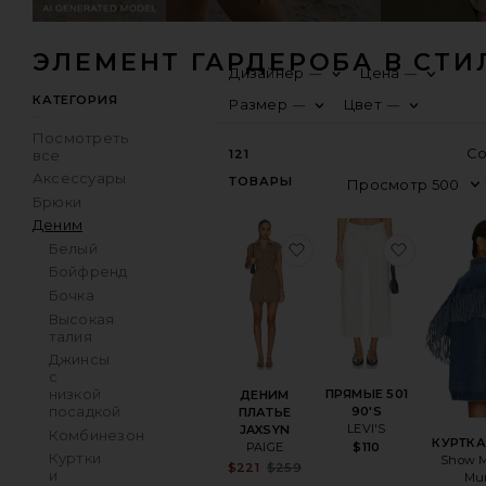
ЭЛЕМЕНТ ГАРДЕРОБА В СТИ
Дизайнер
Цена
—
—
КАТЕГОРИЯ
Размер
Цвет
—
—
Посмотреть
все
121
Аксессуары
ТОВАРЫ
Брюки
Деним
избранноеДЕНИМ ПЛ
избранн
Белый
Бойфренд
Бочка
Высокая
талия
Джинсы
с
низкой
ПРЯМЫЕ 501
ДЕНИМ
посадкой
90'S
ПЛАТЬЕ
LEVI'S
JAXSYN
Комбинезон
КУРТКА
PAIGE
$110
Куртки
Show M
Sale price:
$221
$259
и
Mu
Previous price: