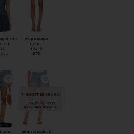
ВЫЙ ТОП
ЮБКА МИНИ
PTED
GODET
I'S
LEVI'S
$70
Sale price:
$75
Previous price:
DAYDREAM
оеКУРТКА С БАХРОМОЙ OJAI
избранноеМИНИ ЮБКА-ШОРТЫ OJAI
избранноеШОРТЫ PARKER LONG
ВОСТРЕБОВАНО!
Продано 58 раз за
последние 48 часов
ИНКИ
ЮБКА-
ШОРТЫ PARKER