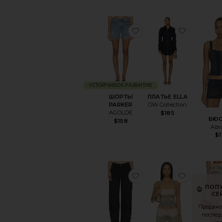
избранноеШОРТЫ P
избранн
УСТОЙЧИВОЕ РАЗВИТИЕ
ШОРТЫ
ПЛАТЬЕ ELLA
PARKER
OW Collection
AGOLDE
$185
БЮС
$158
Abr
$1
избранноеШИРОКИЕ
избранн
ПОП
СЕ
Продано 
послед