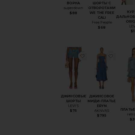
BOPHA
ШОРТЫ С
superdown
ОТВОРОТАМИ
КУР
WE THE FREE
$88
ДАЛЬНО
CALI
ORIG
Free People
LEV
$68
$1
избранноеДЖИНСО
избран
ДЖИНСОВЫЕ
ДЖИНСОВОЕ
ШОРТЫ
МИДИ-ПЛАТЬЕ
LEVI'S
ERYN
ПЛАТЬЕ
AKNVAS
$75
retr
$795
$3