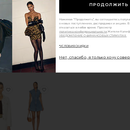
ПРОДОЛЖИТЬ
УЛЯРНО
ПОПУЛЯРНО
ЙЧАС!
СЕЙЧАС!
18 раз за
Продано 19 раз за
Нажимая "Продолжить", вы соглашаетесь получ
ние 48
последние 48
о новых поступлениях, распродажах и акциях. 
сов
часов
отказаться в любое время. Просмотр
политика конфиденциальности
Жители Калиф
УВЕДОМЛЕНИЕ О ФИНАНСОВЫХ СТИМУЛАХ.
Е РАЗВИТИЕ
*УСЛОВИЯ СКИДКИ
PARKER
ШОРТЫ
NG
NOSTALGIA
Нет, спасибо, я только хочу сове
LDE
Free People
48
$98
 BOPHA
оеКОРОТКИЕ ШОРТЫ С ОТВОРОТАМИ WE THE FREE CALI
избранноеКУРТКА ДАЛЬНОБОЙЩИКА ORIGINAL
избранноеПЛАТЬЕ DYANNE