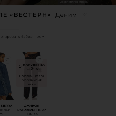
ЛЕ «ВЕСТЕРН»
Деним
0
0
FILTER
SELECTED
FILTER
SELECTED
0
0
FILTER
SELECTED
FILTER
SELECTED
Сортировать
Просмотр
АТЬЕ JAXSYN
оеПРЯМЫЕ 501 90'S
избранноеКУРТКА SIERRA
избранноеДЖИНСЫ DAYDREAM TIE 
ПОПУЛЯРНО
СЕЙЧАС!
Продано 11 раз за
последние 48
часов
 SIERRA
ДЖИНСЫ
e Your
DAYDREAM TIE UP
mu
LIONESS