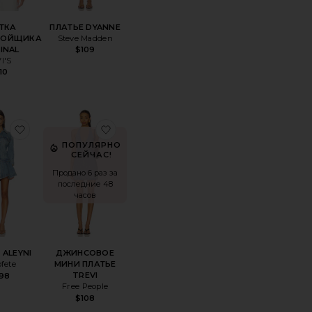
ТКА
ПЛАТЬЕ DYANNE
БОЙЩИКА
Steve Madden
INAL
$109
I'S
10
ВЫЕ ШОРТЫ
ноеДЖИНСОВОЕ МИДИ-ПЛАТЬЕ ERYN
избранноеПЛАТЬЕ ALEYNI
избранноеДЖИНСОВОЕ МИНИ ПЛАТ
ПОПУЛЯРНО
СЕЙЧАС!
Продано 6 раз за
последние 48
часов
 ALEYNI
ДЖИНСОВОЕ
ofete
МИНИ ПЛАТЬЕ
TREVI
98
Free People
$108