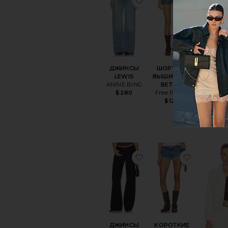
ПОП
СЕ
Продано 
послед
ча
ДЖИНСЫ
ШОРТЫ С
LEWIS
ВЫШИВКОЙ
УСТОЙЧИВО
ANINE BING
BETTIE
ШОРТЫ 
Free People
$280
LO
$128
AGO
$1
избранноеДЖИНСЫ
избранн
ДЖИНСЫ
КОРОТКИЕ