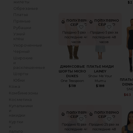
жилеты
$2
Обрезаные
Платья
ПОПУЛЯРНО
ПОПУЛЯРНО
Прямые
СЕЙЧАС!
СЕЙЧАС!
избранноеДЖИНСОВ
избранн
Рубашки
Продано 5 раз за
Продано 5 раз за
Узкий
последние 48
последние 48
клёш
часов
часов
Укороченные
Черный
Широкие
и
ДЖИНСОВЫЕ
ПЛАТЬЕ МИДИ
расклешенные
ШОРТЫ MICRO
LAINEY
Шорты
DUKES
Show Me Your
ПЛАТЬ
Юбки
One Teaspoon
Mumu
DENIM
$118
$188
Кожа
SN
Комбинезоны
$63
Косметика
Купальники
и
ПОПУЛЯРНО
ПОПУЛЯРНО
накидки
СЕЙЧАС!
СЕЙЧАС!
избранноеКУРТКА С
избранн
Куртки
Продано 10 раз за
Продано 25 раз за
и
последние 48
последние 48
пальто