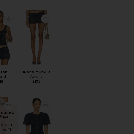
ARKER
оеПЛАТЬЕ ELLA
избранноеБЮСТЬЕ
избранноеЮБКА МИНИ 0
ТЬЕ
ЮБКА МИНИ 0
and
Abrand
18
$108
 БРЮКИ DANIELLE
оеКОРСЕТ TOMMIE
избранноеДЖИНСЫ TOMMIE
избранноеБЛУЗКА FEMME
УЛЯРНО
ЙЧАС!
6 раз за
ние 48