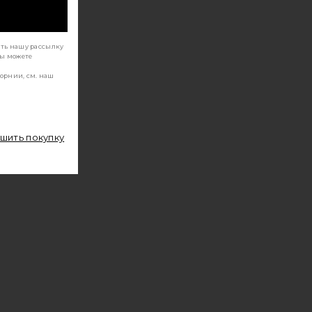
ать нашу рассылку
Вы можете
орнии, см. наш
ршить покупку