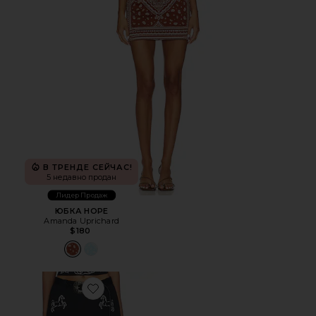
В ТРЕНДЕ СЕЙЧАС!
5 недавно продан
Лидер Продаж
ЮБКА HOPE
Amanda Uprichard
$180
Favorite ЮБКА CROSS STITCH EMBROIDERED WITH DET