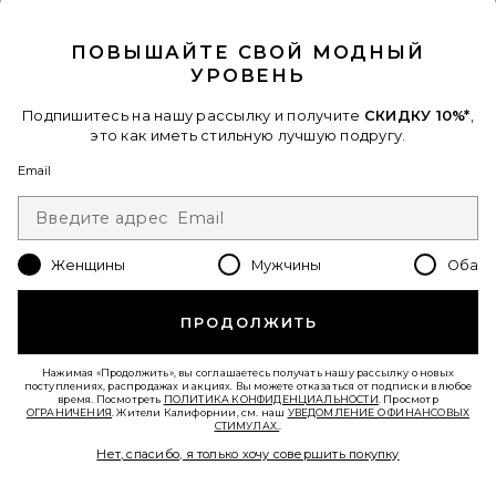
CLOSE MODAL
ПОВЫШАЙТЕ СВОЙ МОДНЫЙ
УРОВЕНЬ
Подпишитесь на нашу рассылку и получите
СКИДКУ 10%*
,
это как иметь стильную лучшую подругу.
Email
ЮБКА МИНИ VINTAGE
EB Denim
$265
Женщины
Мужчины
Оба
Favorite ЮБКА DUST FAUX LEATHER FLORAL IMPRINTED
ПРОДОЛЖИТЬ
Нажимая «Продолжить», вы соглашаетесь получать нашу рассылку о новых
поступлениях, распродажах и акциях. Вы можете отказаться от подписки в любое
время. Посмотреть
ПОЛИТИКА КОНФИДЕНЦИАЛЬНОСТИ
. Просмотр
ОГРАНИЧЕНИЯ
. Жители Калифорнии, см. наш
УВЕДОМЛЕНИЕ О ФИНАНСОВЫХ
СТИМУЛАХ.
.
Нет, спасибо, я только хочу совершить покупку