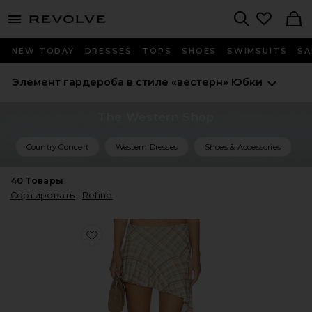
menu - shows more content
Revolve, Apparel & Fashion
Search
NEW TODAY
DRESSES
TOPS
SHOES
SWIMSUITS
SA
Элемент гардероба в стиле «вестерн»
Юбки
The Western Shop
Country Concert
Western Dresses
Shoes & Accessories
40
Товары
Сортировать
Refine
Favorite ЮБКА AGNES