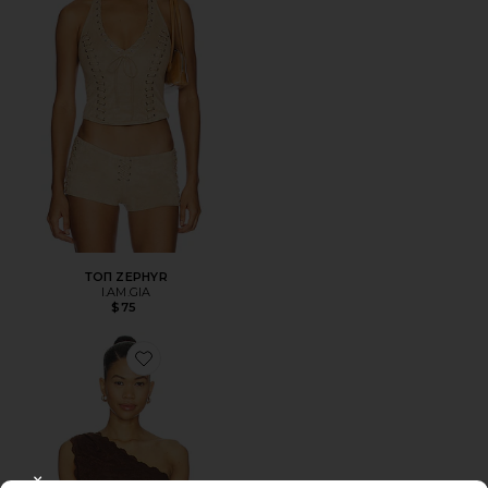
ТОП ZEPHYR
I.AM.GIA
$75
Favorite ТОП HARPER