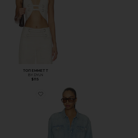
ТОП EMMETT
BY.DYLN
$115
Favorite РУБАШКА EXES