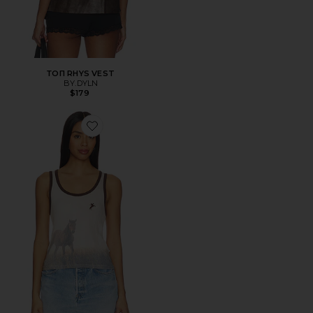
ТОП RHYS VEST
BY.DYLN
$179
Favorite МАЙКА В РУБЧИК RANCH LIFE SMU