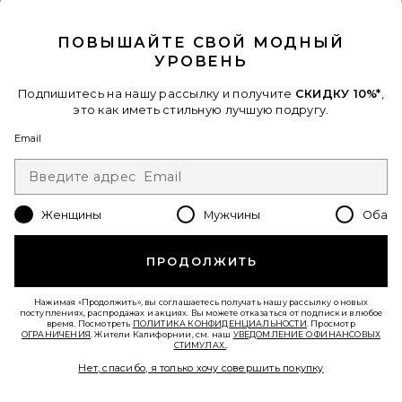
CLOSE MODAL
ПОВЫШАЙТЕ СВОЙ МОДНЫЙ
УРОВЕНЬ
Подпишитесь на нашу рассылку и получите
СКИДКУ 10%*
,
это как иметь стильную лучшую подругу.
Email
ТОП HARPER
SOVERE
$98
Женщины
Мужчины
Оба
Favorite ТОП LENI
ПРОДОЛЖИТЬ
Нажимая «Продолжить», вы соглашаетесь получать нашу рассылку о новых
поступлениях, распродажах и акциях. Вы можете отказаться от подписки в любое
время. Посмотреть
ПОЛИТИКА КОНФИДЕНЦИАЛЬНОСТИ
. Просмотр
ОГРАНИЧЕНИЯ
. Жители Калифорнии, см. наш
УВЕДОМЛЕНИЕ О ФИНАНСОВЫХ
СТИМУЛАХ.
.
Нет, спасибо, я только хочу совершить покупку