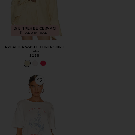
В ТРЕНДЕ СЕЙЧАС!
6 недавно продан
РУБАШКА WASHED LINEN SHIRT
Helsa
$228
Favorite ФУТБОЛКА THIS AIN'T MY FIRST RODEO OVERSI