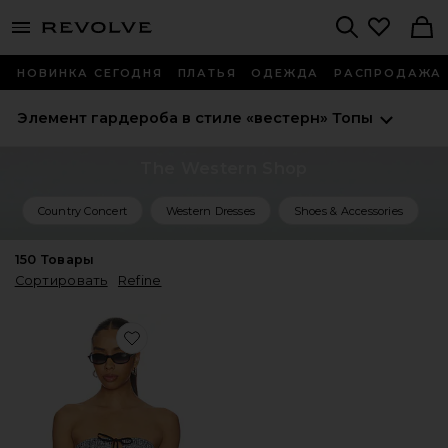
menu - shows more content
Revolve, Apparel & Fashion
Search
НОВИНКА СЕГОДНЯ
ПЛАТЬЯ
ОДЕЖДА
РАСПРОДАЖА
Элемент гардероба в стиле «вестерн»
Топы
The Western Shop
Country Concert
Western Dresses
Shoes & Accessories
150
Товары
Сортировать
Refine
Favorite ТОП JOSIE