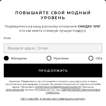
FOOTER
CLOSE MODAL
ПОЛУЧИТЕ СКИДКУ 10%
ПОВЫШАЙТЕ СВОЙ МОДНЫЙ
Когда вы подписываетесь на нашу рассылку, указав свой email.
УРОВЕНЬ
Отписаться можно в любой момент.
политика
конфиденциальности
Подпишитесь на нашу рассылку и получите
СКИДКУ 10%*
,
это как иметь стильную лучшую подругу.
Email Address
Email
Sign Up
Женщины
Мужчины
Оба
ru
USD
Change Country Regions Preferences - 
ПРОДОЛЖИТЬ
ПОМОГИТЕ НАМ СТАТЬ ЛУЧШЕ!
Нажимая «Продолжить», вы соглашаетесь получать нашу рассылку о новых
Пройти краткий опрос о сегодняшнем визите.
Вперед!
поступлениях, распродажах и акциях. Вы можете отказаться от подписки в любое
время. Посмотреть
ПОЛИТИКА КОНФИДЕНЦИАЛЬНОСТИ
. Просмотр
ОГРАНИЧЕНИЯ
. Жители Калифорнии, см. наш
УВЕДОМЛЕНИЕ О ФИНАНСОВЫХ
СТИМУЛАХ.
.
СЛУЖБА ПОДДЕРЖКИ
Нет, спасибо, я только хочу совершить покупку