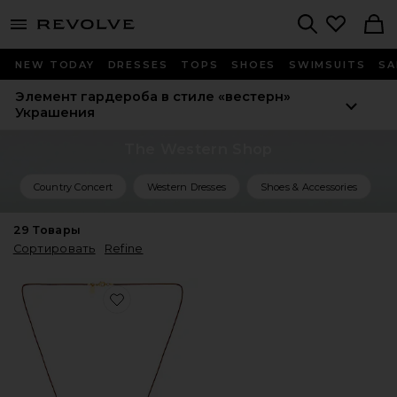
menu - shows more content
Revolve, Apparel & Fashion
Search
NEW TODAY
DRESSES
TOPS
SHOES
SWIMSUITS
SA
Элемент гардероба в стиле «вестерн»
Украшения
The Western Shop
Country Concert
Western Dresses
Shoes & Accessories
29
Товары
Сортировать
Refine
Favorite КОЛЬЕ С ПОДВЕСКОЙ AVERY