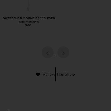
ОЖЕРЕЛЬЕ В ФОРМЕ ЛАССО EDEN
petit moments
$60
page
of 1, currently selected
1
Follow This Shop