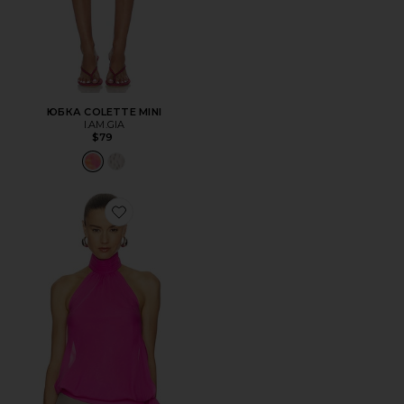
ЮБКА COLETTE MINI
I.AM.GIA
$79
Favorite ТОП BUBBLE