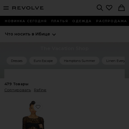
menu - shows more content
Revolve, Apparel & Fashion
Search
НОВИНКА СЕГОДНЯ
ПЛАТЬЯ
ОДЕЖДА
РАСПРОДАЖА
Что носить в Ибице
The Vacation Shop
Dresses
Euro Escape
Hamptons Summer
Linen Everyth
Shop All Vacation
479
Товары
Сортировать
Refine
Favorite НАБОР С ЮБКОЙ CORALIE