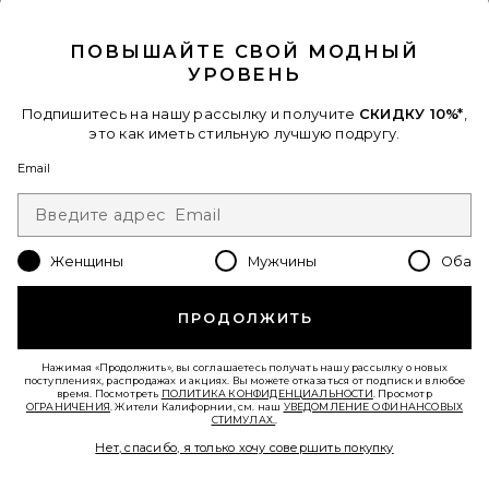
CLOSE MODAL
Favorite ПЛАТЬЕ ANGELIC
ПОВЫШАЙТЕ СВОЙ МОДНЫЙ
УРОВЕНЬ
Подпишитесь на нашу рассылку и получите
СКИДКУ 10%*
,
это как иметь стильную лучшую подругу.
Email
Женщины
Мужчины
Оба
В ТРЕНДЕ СЕЙЧАС!
34 недавно продан
ПРОДОЛЖИТЬ
Лидер Продаж
ПЛАТЬЕ ANGELIC
LIONESS
Нажимая «Продолжить», вы соглашаетесь получать нашу рассылку о новых
поступлениях, распродажах и акциях. Вы можете отказаться от подписки в любое
$90
время. Посмотреть
ПОЛИТИКА КОНФИДЕНЦИАЛЬНОСТИ
. Просмотр
ОГРАНИЧЕНИЯ
. Жители Калифорнии, см. наш
УВЕДОМЛЕНИЕ О ФИНАНСОВЫХ
СТИМУЛАХ.
.
Нет, спасибо, я только хочу совершить покупку
Favorite ТОП FALLON