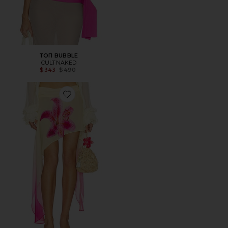
ТОП BUBBLE
CULTNAKED
Previous price:
$343
$490
Favorite ЮБКА МИДИ JULIANA