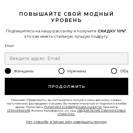
CLOSE MODAL
ПОВЫШАЙТЕ СВОЙ МОДНЫЙ
УРОВЕНЬ
ЮБКА КРОШЕ NALA
4th & Reckless
$82
Подпишитесь на нашу рассылку и получите
СКИДКУ 10%*
,
это как иметь стильную лучшую подругу.
Email
Favorite СОЛНЦЕЗАЩИТНЫЕ ОЧКИ WORK IT!
Женщины
Мужчины
Оба
ПРОДОЛЖИТЬ
Нажимая «Продолжить», вы соглашаетесь получать нашу рассылку о новых
поступлениях, распродажах и акциях. Вы можете отказаться от подписки в любое
время. Посмотреть
ПОЛИТИКА КОНФИДЕНЦИАЛЬНОСТИ
. Просмотр
ОГРАНИЧЕНИЯ
. Жители Калифорнии, см. наш
УВЕДОМЛЕНИЕ О ФИНАНСОВЫХ
СТИМУЛАХ.
.
Нет, спасибо, я только хочу совершить покупку