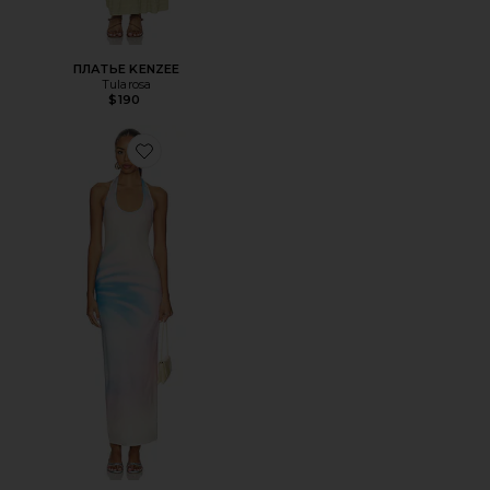
ПЛАТЬЕ KENZEE
Tularosa
$190
Favorite МАКСИ-ПЛАТЬЕ ХОЛТЕР HALTER MAXI DRESS