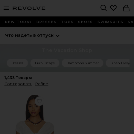
menu - shows more content
Revolve, Apparel & Fashion
Search
NEW TODAY
DRESSES
TOPS
SHOES
SWIMSUITS
SA
Что надеть в отпуск
The Vacation Shop
Dresses
Euro Escape
Hamptons Summer
Linen Everyth
1,433
Товары
Сортировать
Refine
Favorite ТОП RIANNE