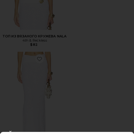
ТОП ИЗ ВЯЗАНОГО КРУЖЕВА NALA
4th & Reckless
$82
Favorite ЮБКА КРОШЕ NALA