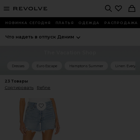
menu - shows more content
Revolve, Apparel & Fashion
Search
НОВИНКА СЕГОДНЯ
ПЛАТЬЯ
ОДЕЖДА
РАСПРОДАЖА
Что надеть в отпуск
Деним
The Vacation Shop
Dresses
Euro Escape
Hamptons Summer
Linen Everyth
23
Товары
Сортировать
Refine
Favorite ШОРТЫ PARKER LONG