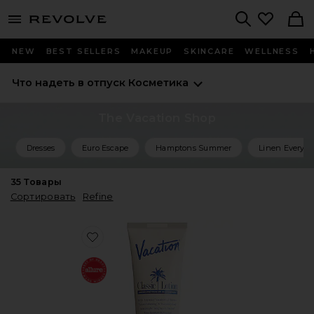
menu - shows more content
Revolve, Apparel & Fashion
Search
NEW
BEST SELLERS
MAKEUP
SKINCARE
WELLNESS
Что надеть в отпуск
Косметика
The Vacation Shop
Dresses
Euro Escape
Hamptons Summer
Linen Everyth
35
Товары
Сортировать
Refine
Favorite СОЛНЦЕЗАЩИТНЫЙ КРЕМ CLASSIC