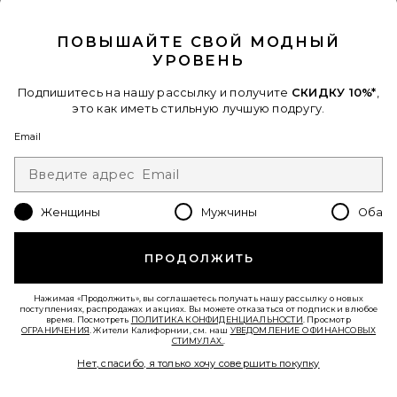
CLOSE MODAL
ПОВЫШАЙТЕ СВОЙ МОДНЫЙ
УРОВЕНЬ
Favorite СОЛНЦЕЗАЩИТНЫЙ КРЕМ CHARDONNAY
Подпишитесь на нашу рассылку и получите
СКИДКУ 10%*
,
это как иметь стильную лучшую подругу.
Email
Женщины
Мужчины
Оба
ПРОДОЛЖИТЬ
Нажимая «Продолжить», вы соглашаетесь получать нашу рассылку о новых
поступлениях, распродажах и акциях. Вы можете отказаться от подписки в любое
время. Посмотреть
ПОЛИТИКА КОНФИДЕНЦИАЛЬНОСТИ
. Просмотр
ОГРАНИЧЕНИЯ
. Жители Калифорнии, см. наш
УВЕДОМЛЕНИЕ О ФИНАНСОВЫХ
Лидер Продаж
СТИМУЛАХ.
.
СОЛНЦЕЗАЩИТНЫЙ КРЕМ
Нет, спасибо, я только хочу совершить покупку
CHARDONNAY
Vacation
$22