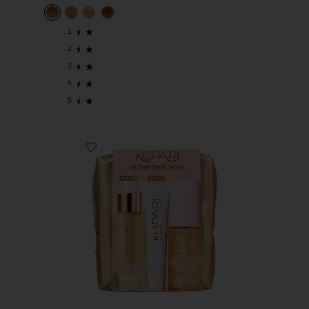
Favorite ????? ??? ?????? ? SPF GLOW THIS WAY SPF KIT