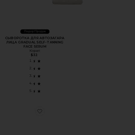
Лидер Продаж
СЫВОРОТКА ДЛЯ АВТОЗАГАРА
ЛИЦА GRADUAL SELF-TANNING
FACE SERUM
Kopari
$32
Favorite ДОРОЖНЫЙ КЛАТЧ SAND "BEACH" EMBROIDE