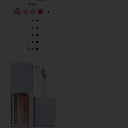
Summer Fridays
$24
PLUS ICON TO SEE MORE OPTIONS FOR 
Favorite БЛЕСК ДЛЯ ГУБ WET LIP OIL