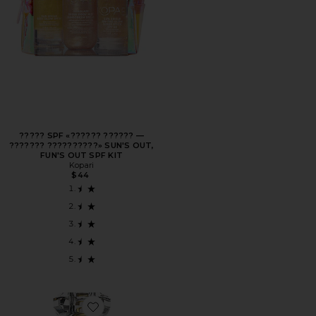
????? SPF «?????? ?????? —
??????? ??????????» SUN'S OUT,
FUN'S OUT SPF KIT
Kopari
$44
Favorite ПАРФУМ VACATION