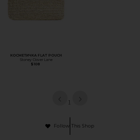
КОСМЕТИЧКА FLAT POUCH
Stoney Clover Lane
$108
page
of 1, currently selected
1
Follow This Shop