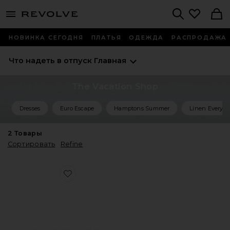
menu - shows more content
Revolve, Apparel & Fashion
Search
НОВИНКА СЕГОДНЯ
ПЛАТЬЯ
ОДЕЖДА
РАСПРОДАЖА
Что надеть в отпуск
Главная
The Vacation Shop
Dresses
Euro Escape
Hamptons Summer
Linen Everyth
2
Товары
Сортировать
Refine
Favorite ДОРОЖНЫЙ КЛАТЧ SAND "BEACH" EMBROIDE