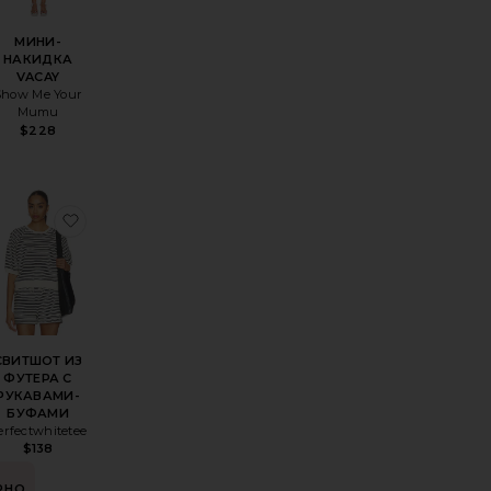
МИНИ-
НАКИДКА
VACAY
Show Me Your
Mumu
$228
ALMA
еКАРДИГАН С ВЯЗКОЙ КРОШЁ
избранноеПЛАТЬЕ ALIX
избранноеСВИТШОТ ИЗ ФУТЕРА С РУКАВАМИ
СВИТШОТ ИЗ
ФУТЕРА С
РУКАВАМИ-
БУФАМИ
erfectwhitetee
$138
РНО