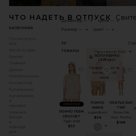
ЧТО НАДЕТЬ В ОТПУСК
Свит
Дизайнер
Цена
—
—
КАТЕГОРИЯ
Размер
Цвет
—
—
Посмотреть
все
30
Аксессуары
ТОВАРЫ
ПОПУЛЯРНО
Брюки
СЕЙЧАС!
Главная
Продано 12 раз за
избранноеПОНЧО FE
избранно
Деним
последние 48
Комбинезоны
часов
Косметика
Купальники
Купальники
и
ПОНЧО
ПЛАТЬЕ DAY
НОВИНКИ
накидки
MARIS
TRIP
ПОНЧО FERN
Нижнее
superdown
Show Me
CROCHET
белье
Your Mumu
$58
Tiger Mist
и
$168
$55
одежда
для