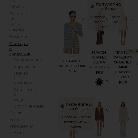
сна
ПОПУЛЯРНО
Обувь
СЕЙЧАС!
Одежда
Продано 11 раз за
избранноеТОП ANELE
избранно
для
последние 48
дома
часов
Платья
Ромперы
Свитера
и
УСТО
МАКСИ
ПЛАТЬЕ
трикотаж
ПЛАТЬЕ
CAMERON
Графические
ТОП ANELE
ELENA
CROCHET
MORE TO COME
Кардиганы
superdown
MINI
$54
Frankies
$88
Пончо
Bikinis
и
$150
накидки
Свитшоты
и
худи
ПОПУЛЯРНО
Укороченные
СЕЙЧАС!
избранноеПЛАТЬЕ SI
избранное
Сумки
Продано 5 раз за
Топы
последние 48
Украшения
часов
Шорты