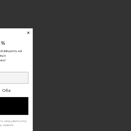
0%
исавшись на
овых
ях!
Оба
ать нашу рассылку
Вы можете