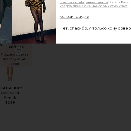
ПОНЧО AURA
политика конфиденциальности
Жители Калиф
УВЕДОМЛЕНИЕ О ФИНАНСОВЫХ СТИМУЛАХ.
LIONESS
$75
*УСЛОВИЯ СКИДКИ
Нет, спасибо, я только хочу сове
ПОПУЛЯРНО
СЕЙЧАС!
YLAN
еПЛАТЬЕ ALBELLA
избранноеНАБОР С ЮБКОЙ HARPER
избранноеПЛАТЬЕ JOEY
Продано 5 раз за
последние 48
часов
ПЛАТЬЕ JOEY
Lovers and
Friends
$229