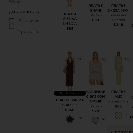
Юбки
ПЛАТЬЕ
ПЛАТЬЕ
SHANI
EMERA MAXI
ДОСТУПНОСТЬ
ПЛАТЬЕ
SNDYS
Lovers and
SIENNA
Friends
$99
В наличии
I.AM.GIA
$248
товары в Избранном
$95
Предзаказ
товары в Избранном
избранноеПЛАТЬЕ V
избранно
КАРДИГАН
ПЛАТЬЕ
ЛИДЕР ПРОДАЖ
С ВЯЗКОЙ
ALIX
ПЛАТЬЕ VALMA
КРОШЁ
superdown
Cult Gaia
SNDYS
$82
$548
$70
p
ПОПУЛЯ