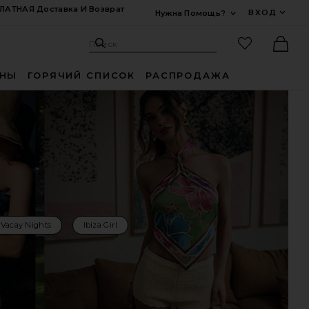
ЛАТНАЯ Доставка И Возврат
ВХОД
Нужна Помощь?
Развернуть Для
Поиск: Site
Избранные
Поиск
Ther
ИНЫ
ГОРЯЧИЙ СПИСОК
РАСПРОДАЖА
Vacay Nights
Ibiza Girl