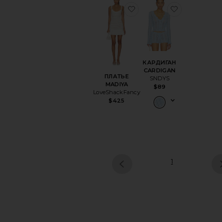
избранноеПЛАТЬЕ MA
избранно
КАРДИГАН
CARDIGAN
ПЛАТЬЕ
SNDYS
MADIYA
$89
LoveShackFancy
$425
1