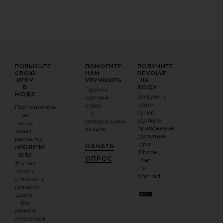
ПОВЫСЬТЕ
ПОМОГИТЕ
ПОЛУЧИТЕ
СВОЮ
НАМ
REVOLVE
ИГРУ
УЛУЧШИТЬ
НА
В
ХОДУ
Пройти
МОДЕ
Загрузить
краткий
наше
опрос
Подпишитесь
супер
о
на
удобное
сегодняшнем
нашу
приложение,
визите.
email-
доступное
рассылку
для
НАЧАТЬ
и
ПОЛУЧИ
iPhone,
10%!
.
ОПРОС
iPad
Это как
и
иметь
Android.
стильного
лучшего
друга.
Вы
можете
отказаться