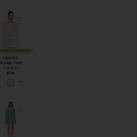
еМАКСИ ПЛАТЬЕ ELENA
избранноеПЛАТЬЕ CAMERON CROCHET MINI
избранноеСВИТЕР ISLAND TIME
ЙЧИВОЕ РАЗВИТИЕ
СВИТЕР
ISLAND TIME
LSPACE
$119
ENNA
ПЛАТЬЕ SHANI
избранноеПЛАТЬЕ EMERA MAXI
избранноеМИНИ-НАКИДКА VACAY