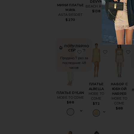
DEVYN
ALBELLA
МИНИ ПЛАТЬЕ
BEACH RIOT
MORE TO
MAYA
COME
$138
ASTA RESORT
$62
$270
ПОПУЛЯРНО
СЕЙЧАС!
избранноеПЛАТЬЕ D
избранно
Продано 7 раз за
последние 48
часов
ПЛАТЬЕ
НАБОР С
ALBELLA
ЮБКОЙ
ПЛАТЬЕ DYLAN
MORE TO
HARPER
MORE TO COME
COME
MORE TO
$88
COME
$72
$88