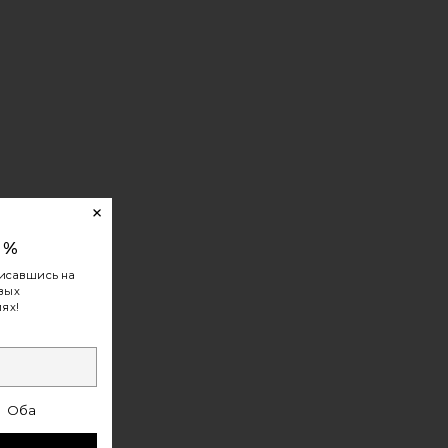
0%
исавшись на
овых
ях!
Оба