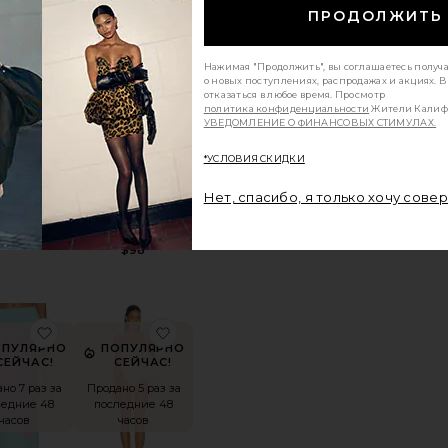
ПРОДОЛЖИТЬ
A
ноеНИЗ COSIMA
избранноеТОП БИКИНИ LULU
избранноеНИЗ БИКИНИ HIGHWAY
Нажимая "Продолжить", вы соглашаетесь получ
о новых поступлениях, распродажах и акциях. 
отказаться в любое время. Просмотр
политика конфиденциальности
Жители Калиф
УВЕДОМЛЕНИЕ О ФИНАНСОВЫХ СТИМУЛАХ.
*УСЛОВИЯ СКИДКИ
Нет, спасибо, я только хочу сове
ИКИНИ LULU
НИЗ БИКИНИ
ACH RIOT
HIGHWAY
BEACH RIOT
$118
$98
LU
ноеШОРТЫ MALU
избранноеВЯЗАНАЯ МИДИ ЮБКА KNIT MIDI SKIRT
избранноеСЛИТНЫЙ КУПАЛЬНИК 
ОПУЛЯРНО
ПОПУЛЯРНО
СЕЙЧАС!
СЕЙЧАС!
но 7 раз за
Продано 5 раз за
ледние 48
последние 48
часов
часов