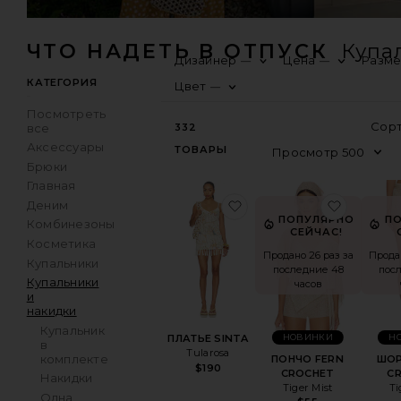
ЧТО НАДЕТЬ В ОТПУСК
Купа
Дизайнер
Цена
Разм
—
—
КАТЕГОРИЯ
Цвет
—
Посмотреть
все
332
Аксессуары
ТОВАРЫ
Брюки
Главная
избранноеПЛАТЬЕ SIN
избран
Деним
ПОПУЛЯРНО
П
Комбинезоны
СЕЙЧАС!
Косметика
Продано 26 раз за
Прода
Купальники
последние 48
пос
Купальники
часов
и
накидки
Купальник
ПЛАТЬЕ SINTA
НОВИНКИ
Н
в
Tularosa
комплекте
ПОНЧО FERN
ШОР
$190
CROCHET
C
Накидки
Tiger Mist
Ti
Одна