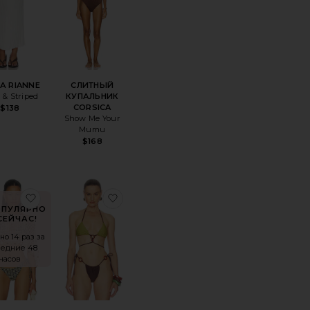
А RIANNE
СЛИТНЫЙ
d & Striped
КУПАЛЬНИК
CORSICA
$138
Show Me Your
Mumu
$168
E PUKA
ноеПЛАТЬЕ MAGNOLIA
избранноеПОНЧО MARIS
избранноеТОП ROMELIA
ОПУЛЯРНО
СЕЙЧАС!
но 14 раз за
ледние 48
часов