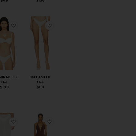
$49
$158
ноеСЛИТНЫЙ КУПАЛЬНИК CANNES
избранноеТОП MIRABELLE
избранноеНИЗ AMELIE
MIRABELLE
НИЗ AMELIE
LPA
LPA
$109
$89
DIE
ноеТОП RIANNE
избранноеЮБКА RIANNE
избранноеСЛИТНЫЙ КУПАЛЬНИК 