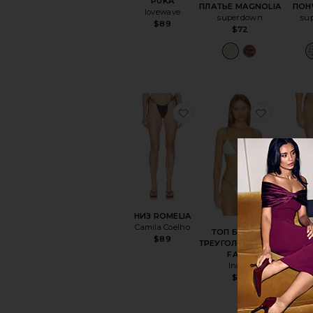
PUKA
ПЛАТЬЕ MAGNOLIA
ПОН
lovewave
superdown
su
$89
$72
избранноеНИЗ ROMEL
избран
НИЗ ROMELIA
Camila Coelho
ТОП БИКИНИ
НИЗ
$89
ТРЕУГОЛЬНИКАМИ
FAITH
Indah
$117