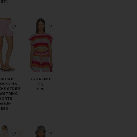
$74
ELLE
ноеРУБАШКА В ПОЛОСКУ STRIPE GAUZE SHIRT
избранноеШОРТЫ В ПОЛОСКУ НА КУЛИСКЕ STRI
избранноеТОП RENEE
ОРТЫ В
ТОП RENEE
ОСКУ НА
PQ
КЕ STRIPE
$76
WSTRING
HORTS
eafolly
$90
EE
ноеШИРОКИЕ БРЮКИ SUR
избранноеВЯЗАНОЕ МИНИ ПЛАТЬЕ KNIT MINI DRE
избранноеФУТБОЛКА TAHITI