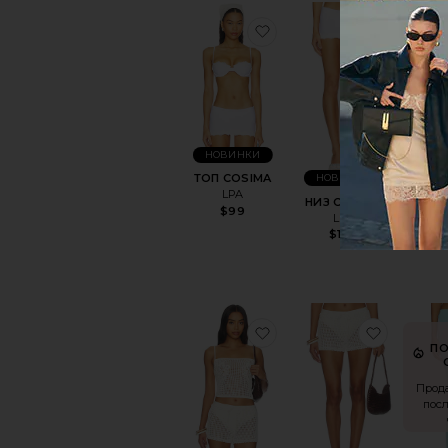
избранноеТОП COSIM
избран
НОВИНКИ
ТОП COSIMA
НОВИНКИ
LPA
НИЗ COSIMA
ТОП Б
$99
LPA
BE
$109
избранноеМАЙКА MA
избран
П
Прода
пос