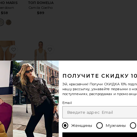
ЧО MARIS
ТОП ROMELIA
perdown
Camila Coelho
$58
$89
IA
ноеТОП БИКИНИ ТРЕУГОЛЬНИКАМИ FAITH
избранноеНИЗ БИКИНИ TRISH
избранноеПЛАТЬЕ ZIA
ПОЛУЧИТЕ СКИДКУ 1
Эй, красавчик! Получи
СКИДКА 10%
подп
нашу рассылку, узнавайте первыми о н
поступлениях, распродажах и промо акци
 БИКИНИ
ПЛАТЬЕ ZIA
Email
TRISH
superdown
Indah
$98
$115
Женщины
Мужчины