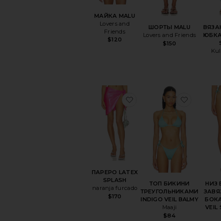
МАЙКА MALU
Lovers and
ШОРТЫ MALU
ВЯЗА
Friends
Lovers and Friends
ЮБКА
$120
$150
Kul
избранноеПАРЕРО LA
избран
ПАРЕРО LATEX
SPLASH
ТОП БИКИНИ
НИЗ 
naranja furcado
ТРЕУГОЛЬНИКАМИ
ЗАВЯ
$170
INDIGO VEIL BALMY
БОКА
Maaji
VEIL
$84