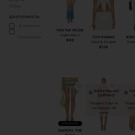
Юбки
ДОСТУПНОСТЬ
В наличии
ПЛАТЬЕ HILDIE
товары в Избранном
superdown
Предзаказ
ТОП RIANNE
ЮБК
$98
товары в Избранном
Solid & Striped
Soli
$128
избранноеПАРЕРО TH
избран
ПОПУЛЯРНО
П
СЕЙЧАС!
Продано 5 раз за
Прода
последние 48
пос
часов
НОВИНКИ
ПАРЕРО THE