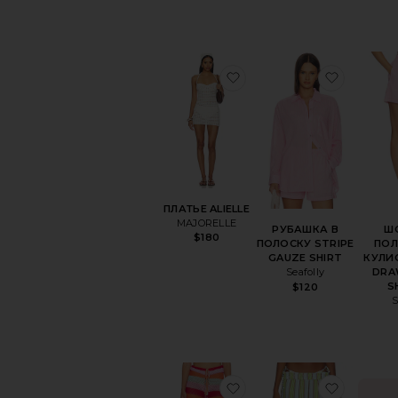
избранноеПЛАТЬЕ ALI
избран
ПЛАТЬЕ ALIELLE
MAJORELLE
РУБАШКА В
Ш
$180
ПОЛОСКУ STRIPE
ПОЛ
GAUZE SHIRT
КУЛИС
Seafolly
DRA
S
$120
S
избранноеБРЮКИ BR
избран