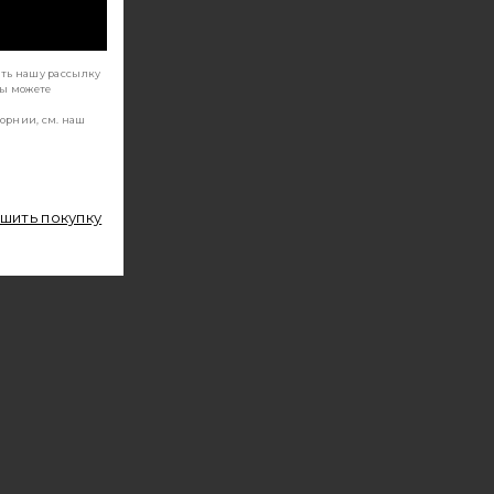
ать нашу рассылку
Вы можете
орнии, см. наш
ршить покупку
COSIMA