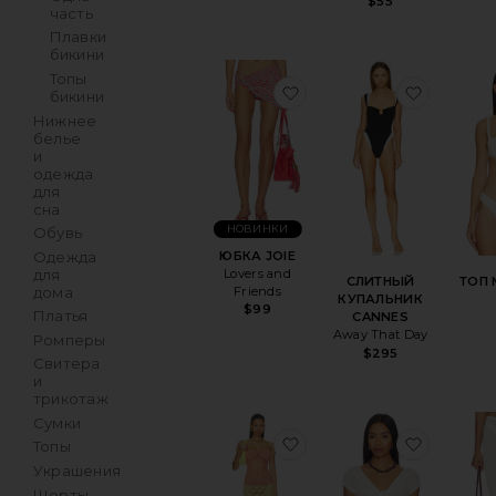
$55
часть
Плавки
бикини
Топы
избранноеЮБКА JOIE
избран
бикини
Нижнее
белье
и
одежда
для
сна
НОВИНКИ
Обувь
ЮБКА JOIE
Одежда
Lovers and
для
СЛИТНЫЙ
ТОП 
Friends
дома
КУПАЛЬНИК
$99
Платья
CANNES
Away That Day
Ромперы
$295
Свитера
и
трикотаж
Сумки
избранноеПЛАТЬЕ HIL
избран
Топы
Украшения
Шорты