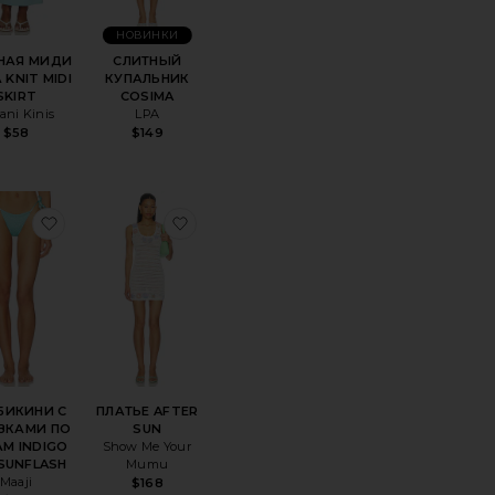
НОВИНКИ
НАЯ МИДИ
СЛИТНЫЙ
 KNIT MIDI
КУПАЛЬНИК
SKIRT
COSIMA
ani Kinis
LPA
$58
$149
TEX SPLASH
ноеТОП БИКИНИ ТРЕУГОЛЬНИКАМИ INDIGO VEIL BALMY
избранноеНИЗ БИКИНИ С ЗАВЯЗКАМИ ПО БОКАМ 
избранноеПЛАТЬЕ AFTER SUN
БИКИНИ С
ПЛАТЬЕ AFTER
ЗКАМИ ПО
SUN
М INDIGO
Show Me Your
 SUNFLASH
Mumu
Maaji
$168