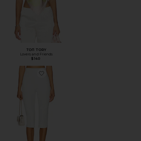
ТОП TORY
Lovers and Friends
$140
Favorite БРЮКИ CINDY