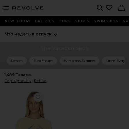
menu - shows more content
Revolve, Apparel & Fashion
Search
NEW TODAY
DRESSES
TOPS
SHOES
SWIMSUITS
SA
Что надеть в отпуск
The Vacation Shop
Dresses
Euro Escape
Hamptons Summer
Linen Everyth
1,489
Товары
Сортировать
Refine
Favorite ФУТБОЛКА BEST COAST