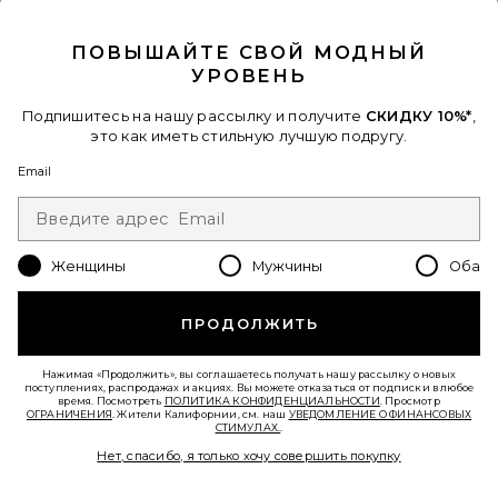
CLOSE MODAL
ПОВЫШАЙТЕ СВОЙ МОДНЫЙ
УРОВЕНЬ
Подпишитесь на нашу рассылку и получите
СКИДКУ 10%*
,
это как иметь стильную лучшую подругу.
БРЮКИ ROMA
Email
SNDYS
$108
Женщины
Мужчины
Оба
Favorite ОЖЕРЕЛЬЕ STARFISH PENDANT HERRINGBONE
ПРОДОЛЖИТЬ
Нажимая «Продолжить», вы соглашаетесь получать нашу рассылку о новых
поступлениях, распродажах и акциях. Вы можете отказаться от подписки в любое
время. Посмотреть
ПОЛИТИКА КОНФИДЕНЦИАЛЬНОСТИ
. Просмотр
ОГРАНИЧЕНИЯ
. Жители Калифорнии, см. наш
УВЕДОМЛЕНИЕ О ФИНАНСОВЫХ
СТИМУЛАХ.
.
Нет, спасибо, я только хочу совершить покупку