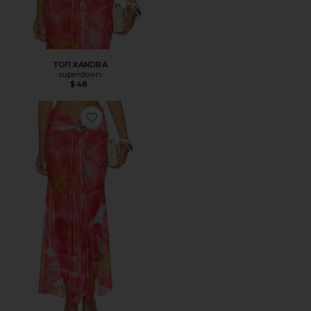
ТОП XANDRA
superdown
$48
Favorite ЮБКА XANDRA