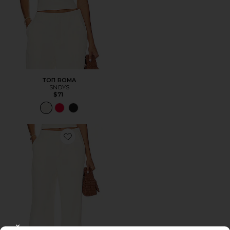
ТОП ROMA
SNDYS
$71
Favorite БРЮКИ ROMA