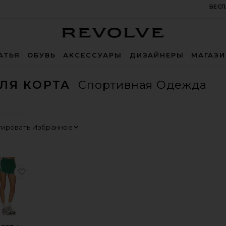
БЕСП
Revolve
АТЬЯ
ОБУВЬ
АКСЕССУАРЫ
ДИЗАЙНЕРЫ
МАГАЗ
ЛЯ КОРТА
Спортивная Одежда
0
0
FILTER
SELECTED
FILTER
SELECTED
0
0
FILTER
SELECTED
FILTER
SELECTED
Сортировать
Просмотр
УРТКА
бранноеМАЙКА
избранноеШОРТЫ KAROLINA