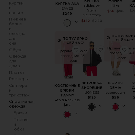
КУРТКА
МАЙКА
Ш
Куртки
КУРТКА AILA
adidas by
Nike
KA
и
EAVES
Stella
Lo
Sale 
$56
$70
пальто
$249
Prev
McCartney
F
Нижнее
Sale price:
$122
$220
белье
Previous price:
и
одежда
ПОПУЛЯРН
для
ПОПУЛЯРНО
СЕЙЧАС!
сна
СЕЙЧАС!
Продано 11 раз з
избранноеКОСТЮМНЫ
избранноеВ
из
Обувь
Продано 12 раз за
последние 48
последние 48
Одежда
часов
часов
для
дома
Платья
Ромперы
ВЕТРОВКА
ШОРТЫ
К
Свитера
КОСТЮМНЫЕ
SHORELINE
DEMIA
C
и
БРЮКИ
LIONESS
superdown
трикотаж
TAMMY
$125
$56
4th & Reckless
Спортивная
$82
одежда
Брюки
Платья
и
юбки