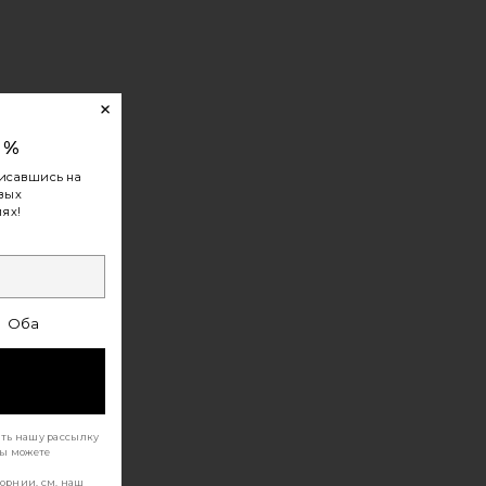
0%
исавшись на
овых
ях!
Оба
ать нашу рассылку
Вы можете
орнии, см. наш