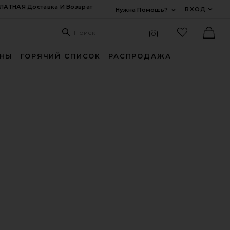
ЛАТНАЯ Доставка И Возврат
ВХОД
Нужна Помощь?
Развернуть Для
Поиск: Site
Избранные
Поиск
Визуальный поиск
Ther
ИНЫ
ГОРЯЧИЙ СПИСОК
РАСПРОДАЖА