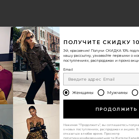
WEIGHT
ПОЛУЧИТЕ СКИДКУ 1
Эй, красавчик! Получи
СКИДКА 10%
подп
нашу рассылку, узнавайте первыми о н
поступлениях, распродажах и промо акци
Email
Женщины
Мужчины
previous page
next page
ПРОДОЛЖИТЬ
Нажимая "Продолжить", вы соглашаетесь получ
о новых поступлениях, распродажах и акциях. 
отказаться в любое время. Просмотр
политика конфиденциальности
Жители Калиф