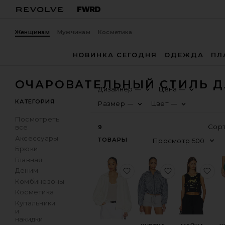
Женщинам
Мужчинам
Косметика
НОВИНКА СЕГОДНЯ
ОДЕЖДА
ПЛ
ОЧАРОВАТЕЛЬНЫЙ СТИЛЬ Д
Дизайнер
Цена
—
—
КАТЕГОРИЯ
Размер
Цвет
—
—
Посмотреть
все
9
Аксессуары
ТОВАРЫ
Брюки
Главная
избранноеКУРТКА AILA
избранноеК
из
Деним
Комбинезоны
Косметика
Купальники
и
накидки