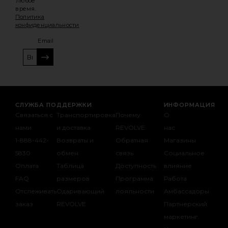
любое
время.
Политика
конфиденциальности
Email
РЕГИСТРАЦИЯ
СЛУЖБА ПОДДЕРЖКИ
ИНФОРМАЦИЯ
Связаться с
Транспортировка
Почему
О
нами
и доставка
REVOLVE
нас
1-888-442-
Возвраты и
Обратная
Магазины
5830
обмен
связь
Социальное
Оплата
Таблица
Доступность
влияние
FAQ
размеров
Программа
Работа
Отслеживать
Одаривающий
лояльности
Амбассадоры
заказ
REVOLVE
Партнерский
маркетинг.