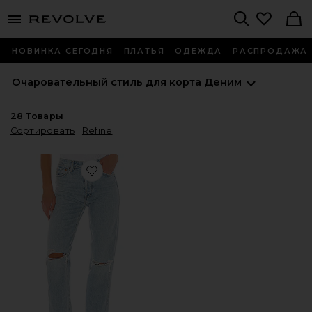
menu - shows more content
Revolve, Apparel & Fashion
Search
НОВИНКА СЕГОДНЯ
ПЛАТЬЯ
ОДЕЖДА
РАСПРОДАЖА
Очаровательный стиль для корта
Деним
28
Товары
Сортировать
Refine
Favorite ПРЯМЫЕ ДЖИНСЫ HIGH RISE LOOSE