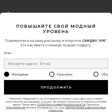
FOOTER
CLOSE MODAL
ПОЛУЧИТЕ СКИДКУ 10%
ПОВЫШАЙТЕ СВОЙ МОДНЫЙ
Когда вы подписываетесь на нашу рассылку, указав свой email.
УРОВЕНЬ
Отписаться можно в любой момент.
политика
конфиденциальности
Подпишитесь на нашу рассылку и получите
СКИДКУ 10%*
,
это как иметь стильную лучшую подругу.
Email Address
Email
Sign Up
Женщины
Мужчины
Оба
ru
USD
Change Country Regions Preferences - 
ПРОДОЛЖИТЬ
ПОМОГИТЕ НАМ СТАТЬ ЛУЧШЕ!
Нажимая «Продолжить», вы соглашаетесь получать нашу рассылку о новых
Пройти краткий опрос о сегодняшнем визите.
Вперед!
поступлениях, распродажах и акциях. Вы можете отказаться от подписки в любое
время. Посмотреть
ПОЛИТИКА КОНФИДЕНЦИАЛЬНОСТИ
. Просмотр
ОГРАНИЧЕНИЯ
. Жители Калифорнии, см. наш
УВЕДОМЛЕНИЕ О ФИНАНСОВЫХ
СТИМУЛАХ.
.