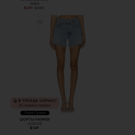
AREA
Previous price:
$591
$695
Favorite ШОРТЫ PARKER
В ТРЕНДЕ СЕЙЧАС!
25 недавно продан
Лидер Продаж
ШОРТЫ PARKER
AGOLDE
$148