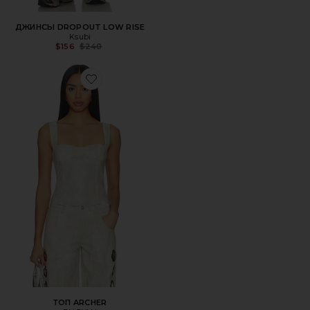
ДЖИНСЫ DROPOUT LOW RISE
Ksubi
Previous price:
$156
$240
Favorite ТОП ARCHER
ТОП ARCHER