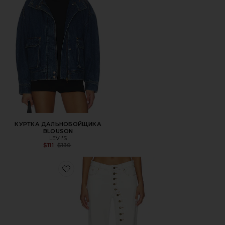
КУРТКА ДАЛЬНОБОЙЩИКА
BLOUSON
LEVI'S
Previous price:
$111
$130
Favorite ДЖИНСЫ PENNY