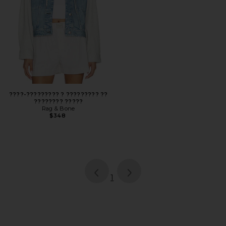
????-????????? ? ????????? ??
???????? ?????
Rag & Bone
$348
page
of 1, currently selected
1