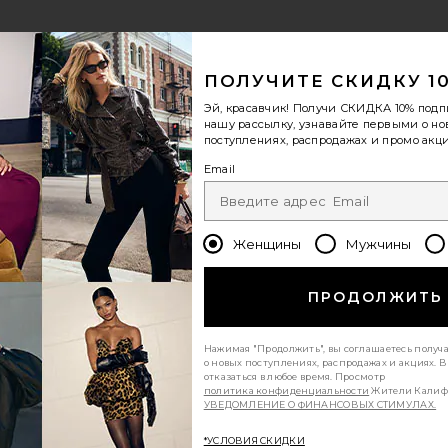
ПОЛУЧИТЕ СКИДКУ 1
previous page
next page
Эй, красавчик! Получи
СКИДКА 10%
подп
нашу рассылку, узнавайте первыми о н
поступлениях, распродажах и промо акци
Email
Женщины
Мужчины
ПРОДОЛЖИТЬ
Нажимая "Продолжить", вы соглашаетесь получ
о новых поступлениях, распродажах и акциях. 
отказаться в любое время. Просмотр
политика конфиденциальности
Жители Калиф
УВЕДОМЛЕНИЕ О ФИНАНСОВЫХ СТИМУЛАХ.
*УСЛОВИЯ СКИДКИ