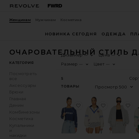
Женщинам
Мужчинам
Косметика
НОВИНКА СЕГОДНЯ
ОДЕЖДА
ПЛ
ОЧАРОВАТЕЛЬНЫЙ СТИЛЬ Д
Дизайнер
Цена
—
—
КАТЕГОРИЯ
Размер
Цвет
—
—
Посмотреть
все
5
Аксессуары
ТОВАРЫ
Брюки
Главная
избранноеСВИТШОТ NE
избранноеП
из
Деним
Комбинезоны
Косметика
Купальники
и
накидки