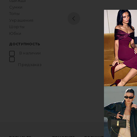
одежда
Сумки
Топы
1
Украшения
Шорты
Юбки
ДОСТУПНОСТЬ
В наличии
товары в Избранном
Предзаказ
товары в Избранном