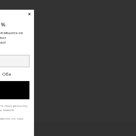
0%
исавшись на
овых
ях!
Оба
ать нашу рассылку
Вы можете
орнии, см. наш