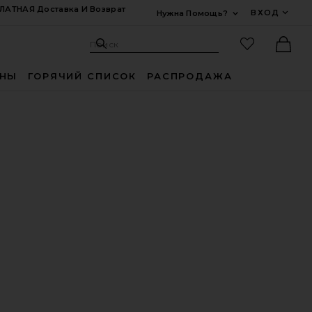
ЛАТНАЯ Доставка И Возврат
ВХОД
Нужна Помощь?
Развернуть Для
Поиск: Site
Избранные
Поиск
Ther
ИНЫ
ГОРЯЧИЙ СПИСОК
РАСПРОДАЖА