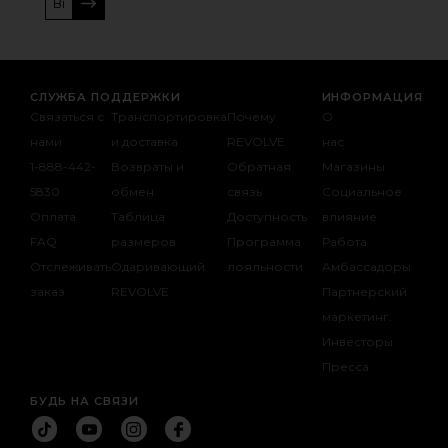
РЕГИСТРАЦИЯ
СЛУЖБА ПОДДЕРЖКИ
ИНФОРМАЦИЯ
Связаться с
Транспортировка
Почему
О
нами
и доставка
REVOLVE
нас
1-888-442-
Возвраты и
Обратная
Магазины
5830
обмен
связь
Социальное
Оплата
Таблица
Доступность
влияние
FAQ
размеров
Программа
Работа
Отслеживать
Одаривающий
лояльности
Амбассадоры
заказ
REVOLVE
Партнерский
маркетинг.
Инвесторы
opens in a new 
Пресса
БУДЬ НА СВЯЗИ
Присое
Присое
Присое
Присое