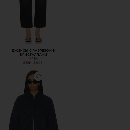
ДЖИНСЫ С РАЗРЕЗОМ И
КРИСТАЛЛАМИ
AREA
Previous price:
$591
$695
Favorite БОМБЕР NIRVANA