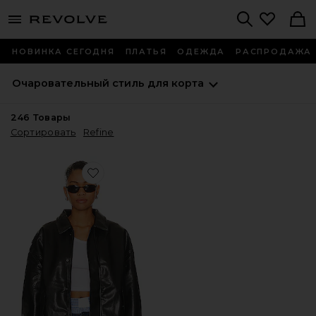
menu - shows more content
Revolve, Apparel & Fashion
Search
НОВИНКА СЕГОДНЯ
ПЛАТЬЯ
ОДЕЖДА
РАСПРОДАЖА
Очаровательный стиль для корта
246
Товары
Сортировать
Refine
Favorite БОМБЕР KENNY