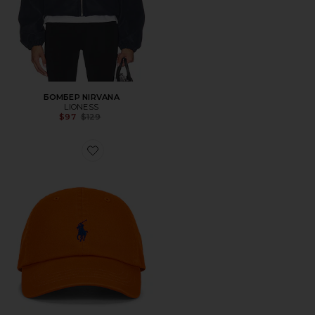
БОМБЕР NIRVANA
LIONESS
Previous price:
$97
$129
Favorite ШЛЯПА