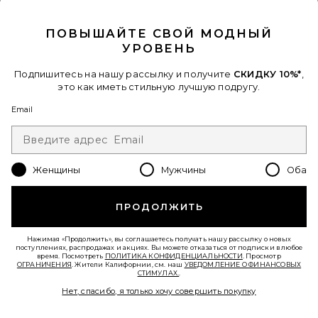
CLOSE MODAL
ПОВЫШАЙТЕ СВОЙ МОДНЫЙ
УРОВЕНЬ
Подпишитесь на нашу рассылку и получите
СКИДКУ 10%*
,
это как иметь стильную лучшую подругу.
Email
ТОП TOP
WeWoreWhat
Женщины
Мужчины
Оба
$69
ПРОДОЛЖИТЬ
Favorite ШОРТЫ SHORT
Нажимая «Продолжить», вы соглашаетесь получать нашу рассылку о новых
поступлениях, распродажах и акциях. Вы можете отказаться от подписки в любое
время. Посмотреть
ПОЛИТИКА КОНФИДЕНЦИАЛЬНОСТИ
. Просмотр
ОГРАНИЧЕНИЯ
. Жители Калифорнии, см. наш
УВЕДОМЛЕНИЕ О ФИНАНСОВЫХ
СТИМУЛАХ.
.
Нет, спасибо, я только хочу совершить покупку