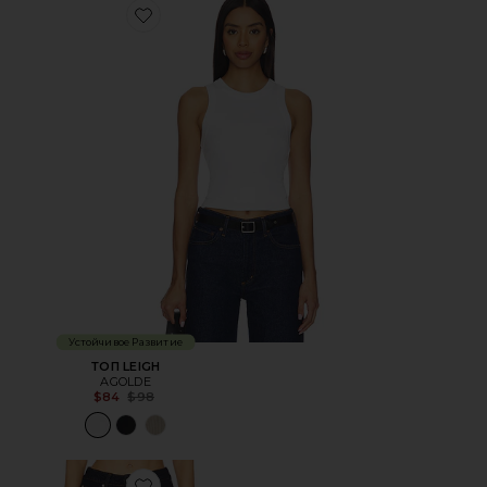
Favorite ТОП LEIGH
Устойчивое Развитие
ТОП LEIGH
AGOLDE
Previous price:
$84
$98