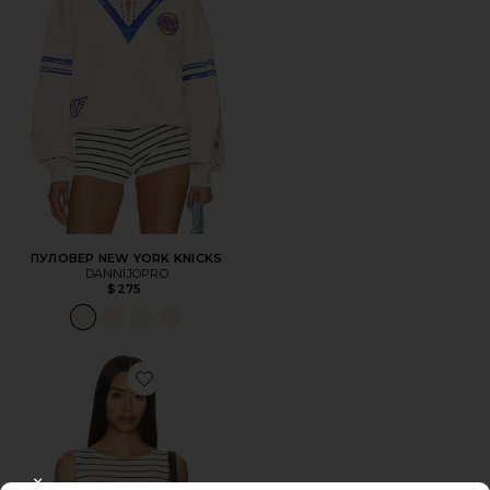
ПУЛОВЕР NEW YORK KNICKS
DANNIJOPRO
$275
Favorite ТОП TOP