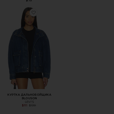
$75
Favorite КУРТКА ДАЛЬНОБОЙЩИКА BLOUSON
КУРТКА ДАЛЬНОБОЙЩИКА
BLOUSON
LEVI'S
Previous price:
$111
$130