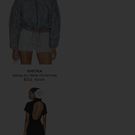
КУРТКА
adidas by Stella McCartney
Previous price:
$122
$220
Favorite КОМПЛЕКТ «КАПРИ» JAEAN