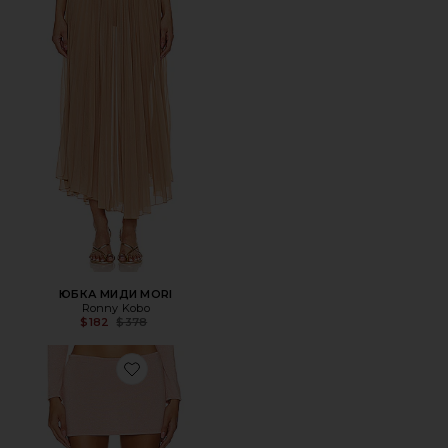
ЮБКА МИДИ MORI
Ronny Kobo
Previous price:
$182
$378
Favorite ЮБКА МИНИ MICRO