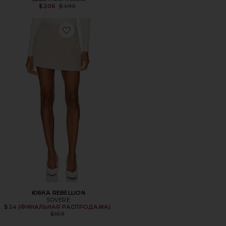
Previous price:
$206
$490
Favorite ЮБКА REBELLION
ЮБКА REBELLION
SOVERE
$24 (ФИНАЛЬНАЯ РАСПРОДАЖА)
Previous price:
$159