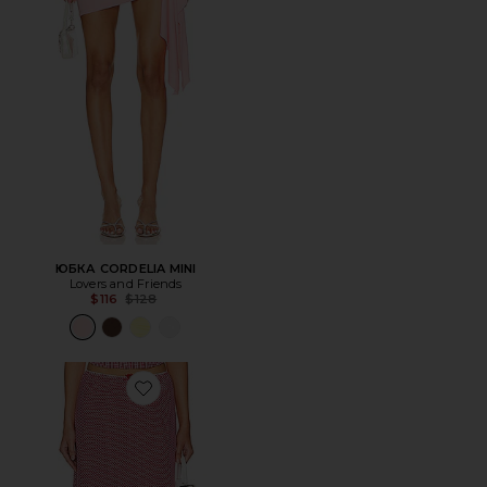
ЮБКА CORDELIA MINI
Lovers and Friends
Previous price:
$116
$128
Favorite ЮБКА PALOMA