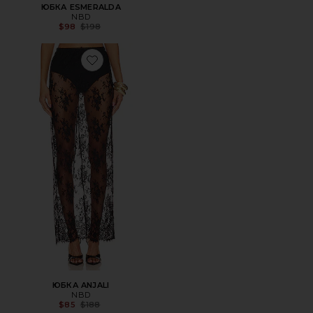
ЮБКА ESMERALDA
NBD
Previous price:
$98
$198
Favorite ЮБКА ANJALI
ЮБКА ANJALI
NBD
Previous price:
$85
$188