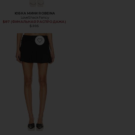
ЮБКА МИНИ ROBEINA
LoveShackFancy
$87 (ФИНАЛЬНАЯ РАСПРОДАЖА)
Previous price:
$395
Favorite ЮБКА HEART SCALLOP