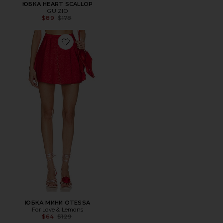
ЮБКА HEART SCALLOP
GUIZIO
Previous price:
$89
$178
Favorite ЮБКА МИНИ OTESSA
ЮБКА МИНИ OTESSA
For Love & Lemons
Previous price:
$64
$129