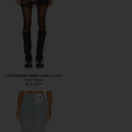
КРУЖЕВНАЯ МИНИ-ЮБКА ZOEY
Free People
Previous price:
$45
$78
Favorite ЮБКА AMARA