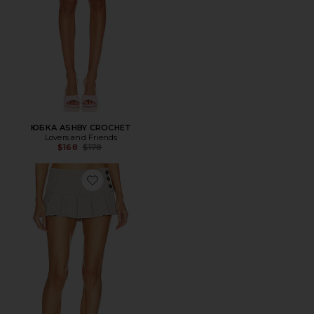
ЮБКА ASHBY CROCHET
Lovers and Friends
Previous price:
$168
$178
Favorite ПЛИССИРОВАННАЯ МИКРО-МИНИ ЮБКА