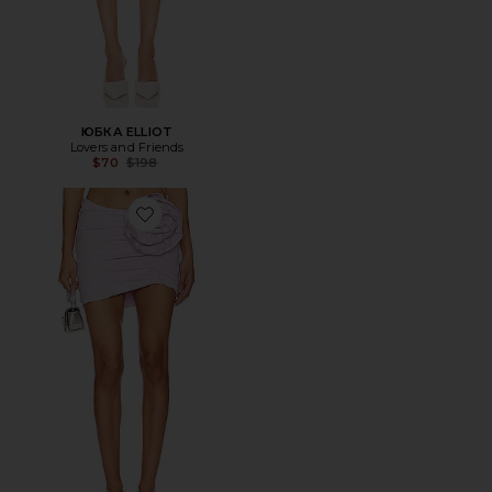
ЮБКА ELLIOT
Lovers and Friends
Previous price:
$70
$198
Favorite ЮБКА МИНИ AZALIA