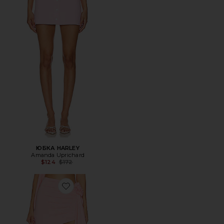
ЮБКА HARLEY
Amanda Uprichard
Previous price:
$124
$172
Favorite ЮБКА CORDELIA MINI