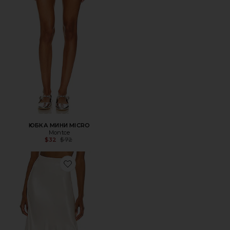
ЮБКА МИНИ MICRO
Montce
Previous price:
$32
$72
Favorite ЮБКА BERLIN