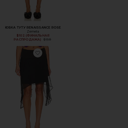
ЮБКА ТУТУ RENAISSANCE ROSE
Zemeta
$102 (ФИНАЛЬНАЯ
Previous price:
РАСПРОДАЖА)
$158
Favorite ЮБКА PINTUCK