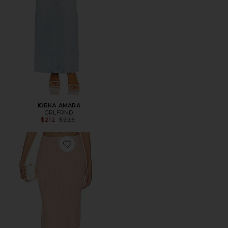
ЮБКА AMARA
GRLFRND
Previous price:
$212
$225
Favorite ЮБКА МИДИ ANDY