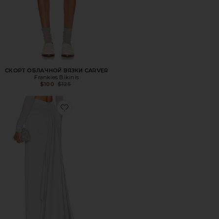
СКОРТ ОБЛАЧНОЙ ВЯЗКИ CARVER
Frankies Bikinis
Previous price:
$100
$125
Favorite ЮБКА JOANNE