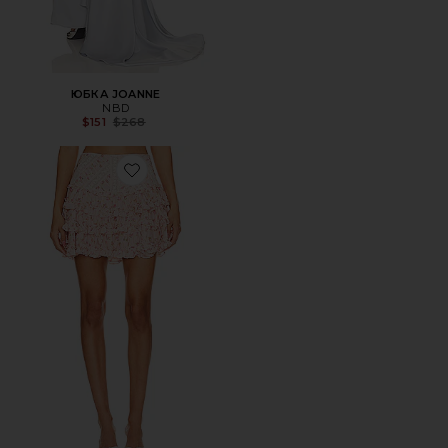
ЮБКА JOANNE
NBD
Previous price:
$151
$268
Favorite ЮБКА МИНИ ROBEINA