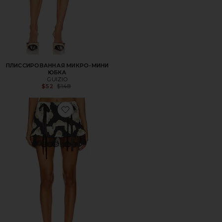
ПЛИССИРОВАННАЯ МИКРО-МИНИ
ЮБКА
GUIZIO
Previous price:
$52
$148
Favorite ЮБКА ТУТУ RENAISSANCE ROSE