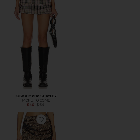
ЮБКА МИНИ SHAYLEY
MORE TO COME
Previous price:
$40
$64
Favorite КРУЖЕВНАЯ МИНИ-ЮБКА ZOEY