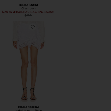
ЮБКА МИНИ
Champion
$20 (ФИНАЛЬНАЯ РАСПРОДАЖА)
Previous price:
$100
Favorite ЮБКА SUKIRA
ЮБКА SUKIRA
Isabel Marant Etoile