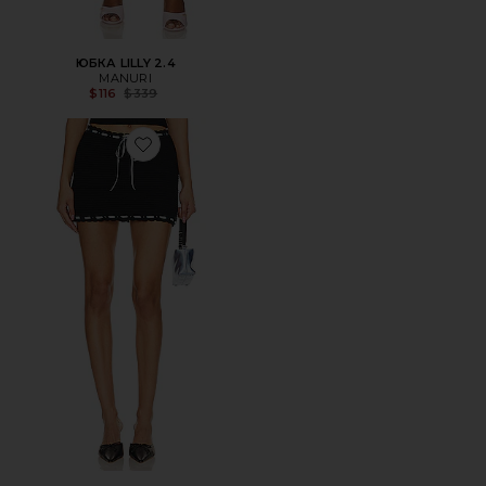
ЮБКА LILLY 2.4
MANURI
Previous price:
$116
$339
Favorite ЮБКА МИНИ KELSEY