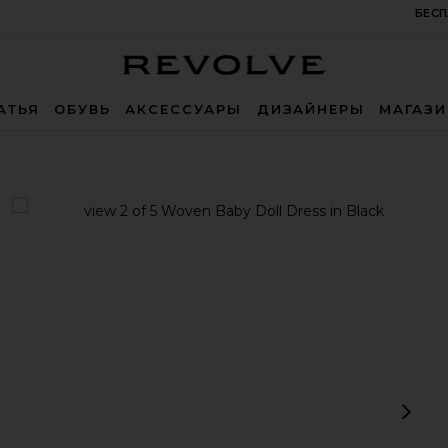
БЕСП
Revolve
АТЬЯ
ОБУВЬ
АКСЕССУАРЫ
ДИЗАЙНЕРЫ
МАГАЗ
k
view 1 of 5 Woven Baby Doll Dress in Black
v
Сл