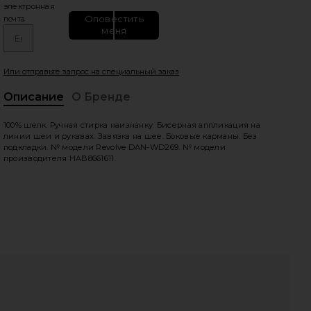
электронная
Оповестить
почта
меня
Или отправьте запрос на специальный заказ
Описание
О Бренде
100% шелк. Ручная стирка наизнанку. Бисерная аппликация на
vie
линии шеи и рукавах. Завязка на шее. Боковые карманы. Без
подкладки. № модели Revolve DAN-WD269. № модели
производителя HAB8661611.
HARE WOVEN BABY DOLL DRESS IN BLACK ON FACEB
HARE WOVEN BABY DOLL DRESS IN BLACK ON TWITT
HARE WOVEN BABY DOLL DRESS IN BLACK ON PINTER