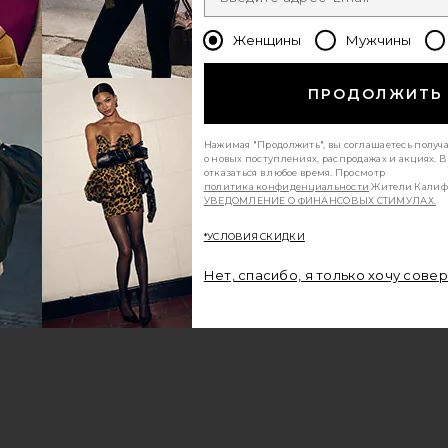
Женщины
Мужчины
ПРОДОЛЖИТЬ
Нажимая "Продолжить", вы соглашаетесь получ
о новых поступлениях, распродажах и акциях. 
отказаться в любое время. Просмотр
политика конфиденциальности
Жители Калиф
УВЕДОМЛЕНИЕ О ФИНАНСОВЫХ СТИМУЛАХ.
*УСЛОВИЯ СКИДКИ
Нет, спасибо, я только хочу сове