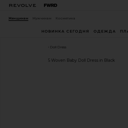
Женщинам
Мужчинам
Косметика
НОВИНКА СЕГОДНЯ
ОДЕЖДА
ПЛ
Da-Nang
Woven Baby Doll Dress
избранноеDa-Nang Woven Baby Doll Dress in Blac
предыдущие слайды