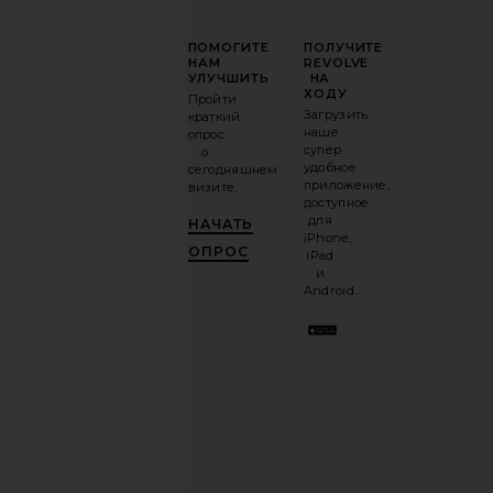
ПОВЫСЬТЕ
ПОМОГИТЕ
ПОЛУЧИТЕ
СВОЮ
НАМ
REVOLVE
ИГРУ
УЛУЧШИТЬ
НА
В
ХОДУ
Пройти
МОДЕ
Загрузить
краткий
наше
опрос
Подпишитесь
супер
о
на
удобное
сегодняшнем
нашу
приложение,
визите.
email-
доступное
рассылку
для
НАЧАТЬ
и
ПОЛУЧИ
iPhone,
10%!
.
ОПРОС
iPad
Это как
и
иметь
Android.
стильного
лучшего
друга.
Вы
можете
отказаться
в
любое
время.
Политика
конфиденциальности