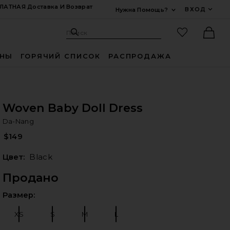
ЛАТНАЯ Доставка И Возврат
ВХОД
Нужна Помощь?
Развернуть Для
Поиск: Site
Избранные
Поиск
Ther
ИНЫ
ГОРЯЧИЙ СПИСОК
РАСПРОДАЖА
Woven Baby Doll Dress
Da
bran
Da-Nang
iew 2 of 5 Woven Baby Doll Dress in Black
$149
Цвет:
Black
Продано
Выб
Размер:
XS
S
M
L
Размер:
Размер:
Размер:
Размер:
едующие слайды