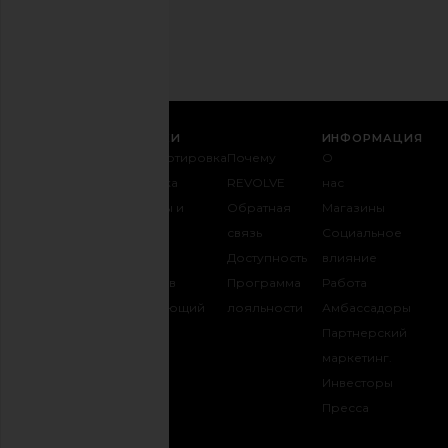
Email
РЕГИСТРАЦИЯ
СЛУЖБА ПОДДЕРЖКИ
ИНФОРМАЦИЯ
Связаться с
Транспортировка
Почему
О
нами
и доставка
REVOLVE
нас
1-888-442-
Возвраты и
Обратная
Магазины
5830
обмен
связь
Социальное
Оплата
Таблица
Доступность
влияние
FAQ
размеров
Программа
Работа
Отслеживать
Одаривающий
лояльности
Амбассадоры
заказ
REVOLVE
Партнерский
маркетинг.
Инвесторы
opens in a new 
Пресса
БУДЬ НА СВЯЗИ