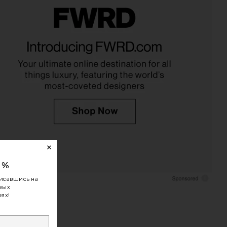
0%
исавшись на
овых
ях!