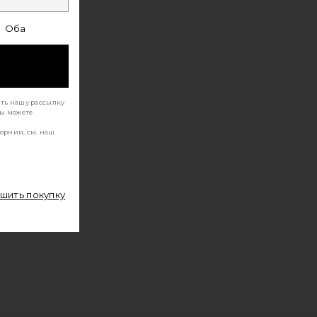
Оба
ать нашу рассылку
Вы можете
орнии, см. наш
ршить покупку