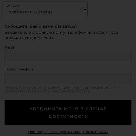
Размер
Сообщите, как с вами связаться
Введите электронную почту, телефон или оба, чтобы
получать уведомления.
Email
Номер телефона
Нажимая «Уведомить меня», вы соглашаетесь с нашими
Условия СМС
. ?????
??????????? ?????? ?? ????????? ? ???????? ??????.
УВЕДОМИТЬ МЕНЯ В СЛУЧАЕ
ДОСТУПНОСТИ
Opens in a mod
Или отправьте запрос на специальный заказ