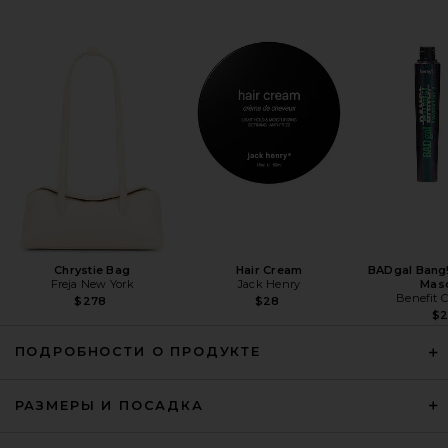
MAY MASHIAH Bella Dress in
White
MAY MASHIAH
Предыдущая цена:
$1,397
$1,995
Chrystie Bag
Hair Cream
BADgal Bang
Freja New York
Jack Henry
Mas
Benefit 
$278
$28
$
ПОДРОБНОСТИ О ПРОДУКТЕ
РАЗМЕРЫ И ПОСАДКА