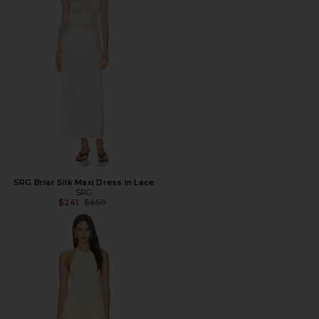
SRG Briar Silk Maxi Dress in Lace
SRG
Предыдущая цена:
$241
$650