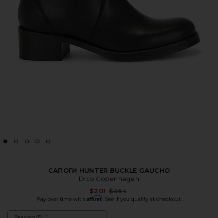
САПОГИ HUNTER BUCKLE GAUCHO
Dico Copenhagen
Previous price:
$201
$364
Affirm
Pay over time with
. See if you qualify at checkout.
Размер (EU)