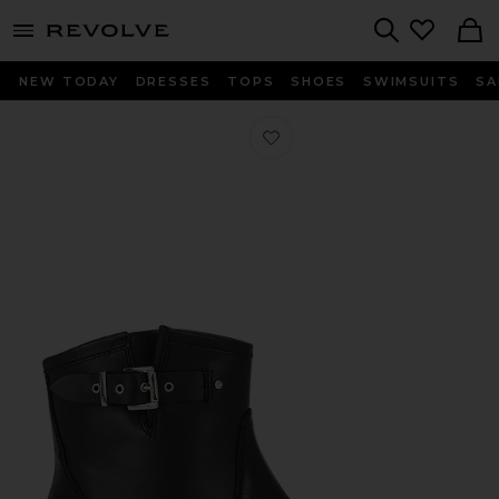
menu - shows more content
Revolve, Apparel & Fashion
Search
NEW TODAY
DRESSES
TOPS
SHOES
SWIMSUITS
SA
Любимое САПОГИ HUNTER BUCKLE