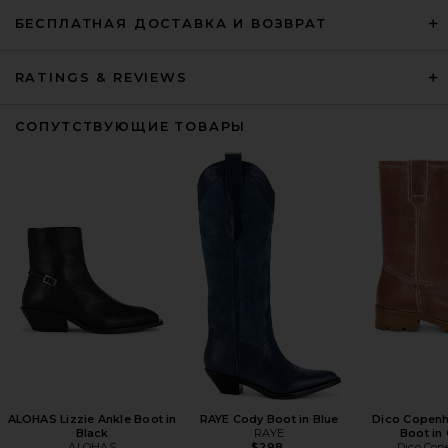
БЕСПЛАТНАЯ ДОСТАВКА И ВОЗВРАТ
RATINGS & REVIEWS
СОПУТСТВУЮЩИЕ ТОВАРЫ
ALOHAS Lizzie Ankle Boot in
RAYE Cody Boot in Blue
Dico Copen
Black
RAYE
Boot in
ALOHAS
$298
Dico Co