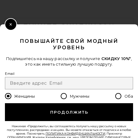
FOOTER
ПОЛУЧИТЕ СКИДКУ 10%
Close Modal
Когда вы подписываетесь на нашу рассылку, указав свой email.
ПОВЫШАЙТЕ СВОЙ МОДНЫЙ
Отписаться можно в любой момент.
политика
УРОВЕНЬ
конфиденциальности
Email Address
Подпишитесь на нашу рассылку и получите
СКИДКУ 10%*
,
это как иметь стильную лучшую подругу.
Sign Up
Email
Женщины
Мужчины
Оба
ru
USD
Change Country Regions Preferences - 
ПРОДОЛЖИТЬ
ПОМОГИТЕ НАМ СТАТЬ ЛУЧШЕ!
Пройти краткий опрос о сегодняшнем визите.
Вперед!
Нажимая «Продолжить», вы соглашаетесь получать нашу рассылку о новых
поступлениях, распродажах и акциях. Вы можете отказаться от подписки в любое
время. Посмотреть
ПОЛИТИКА КОНФИДЕНЦИАЛЬНОСТИ
. Просмотр
ОГРАНИЧЕНИЯ
. Жители Калифорнии, см. наш
УВЕДОМЛЕНИЕ О ФИНАНСОВЫХ