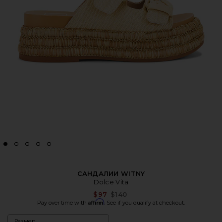
САНДАЛИИ WITNY
Dolce Vita
Previous price:
$97
$140
Affirm
Pay over time with
. See if you qualify at checkout.
Размер