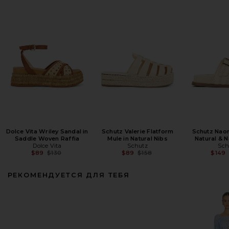
Dolce Vita Wriley Sandal in
Schutz Valerie Flatform
Schutz Naom
Saddle Woven Raffia
Mule in Natural Nibs
Natural & N
Dolce Vita
Schutz
Sch
Previous price:
Previous price:
$89
$130
$89
$158
$149
РЕКОМЕНДУЕТСЯ ДЛЯ ТЕБЯ