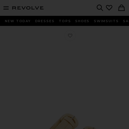
menu - shows more content
Revolve, Apparel & Fashion
Search
NEW TODAY
DRESSES
TOPS
SHOES
SWIMSUITS
SA
Любимое САНДАЛИИ WITNY