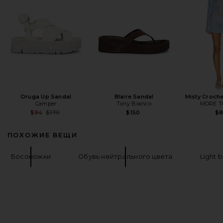
Oruga Up Sandal
Blaire Sandal
Misty Croche
Camper
Tony Bianco
MORE T
Previous price:
$94
$170
$150
$
ПОХОЖИЕ ВЕЩИ
Босоножки
Обувь нейтрального цвета
Light 