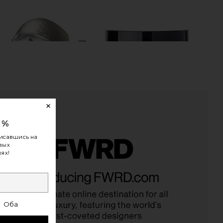
0%
исавшись на
овых
ях!
w LED Light Therapy Mask
NANNETTE de GASPE Baume Noir Face
Ulike
NANNETTE de GASPE
$399
$305
Оба