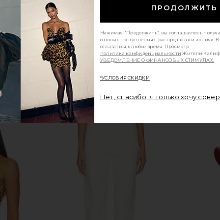
ПРОДОЛЖИТЬ
Нажимая "Продолжить", вы соглашаетесь получ
о новых поступлениях, распродажах и акциях. 
отказаться в любое время. Просмотр
политика конфиденциальности
Жители Калиф
УВЕДОМЛЕНИЕ О ФИНАНСОВЫХ СТИМУЛАХ.
*УСЛОВИЯ СКИДКИ
Нет, спасибо, я только хочу сове
r Anti-Aging
111Skin Day Cream Nac Y2
T3 Sw
m
111Skin
$260
urm