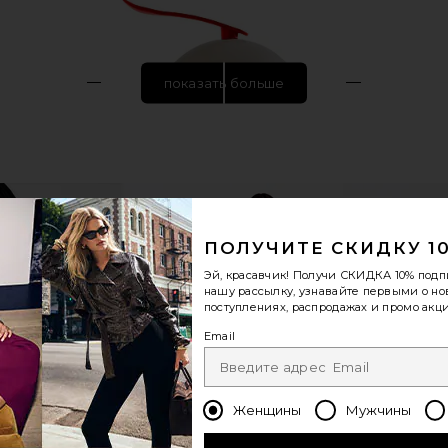
показать больше
ПОЛУЧИТЕ СКИДКУ 1
Эй, красавчик! Получи
СКИДКА 10%
подп
нашу рассылку, узнавайте первыми о н
поступлениях, распродажах и промо акци
Email
 Cream 50ml
Dr. Diamond's Metacine Hydr/o
Ulike ReGlo
der
Bioactive Hydrolipid Barrier Moisturizer
Dr. Diamond's Metacine
$300
Женщины
Мужчины