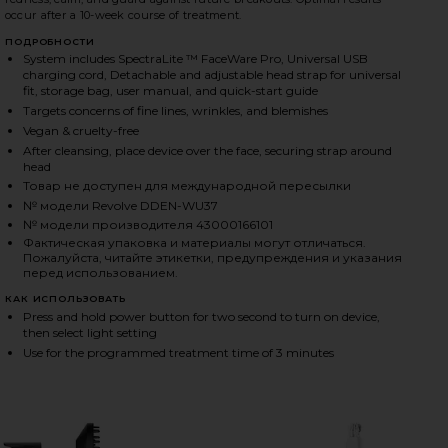
occur after a 10-week course of treatment.
ПОДРОБНОСТИ
HARE DRX SPECTRALITE FACEWARE PRO ON FACEBOO
HARE DRX SPECTRALITE FACEWARE PRO ON TWITTER
HARE DRX SPECTRALITE FACEWARE PRO ON PINTERE
System includes SpectraLite ™ FaceWare Pro, Universal USB
charging cord, Detachable and adjustable head strap for universal
fit, storage bag, user manual, and quick-start guide
Targets concerns of fine lines, wrinkles, and blemishes
Vegan & cruelty-free
After cleansing, place device over the face, securing strap around
head
Товар не доступен для международной пересылки
№ модели Revolve DDEN-WU37
№ модели производителя 43000166101
Фактическая упаковка и материалы могут отличаться.
Пожалуйста, читайте этикетки, предупреждения и указания
перед использованием.
КАК ИСПОЛЬЗОВАТЬ
Press and hold power button for two second to turn on device,
then select light setting
Use for the programmed treatment time of 3 minutes