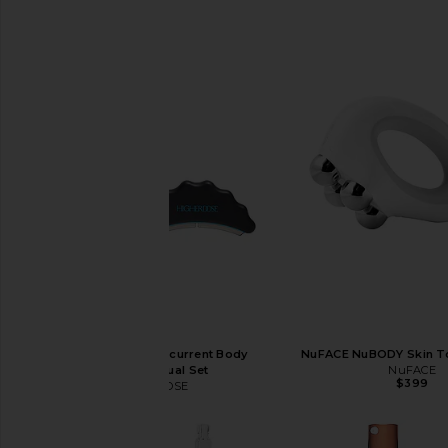
HigherDOSE Microcurrent Body
NuFACE NuBODY Skin To
Sculptor Ritual Set
NuFACE
$399
HigherDOSE
$399