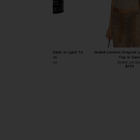
Saltyface Tanning Water in Light To
Jaded London Draped L
Medium
Top in San
Saltyface
Jaded Londo
$42
$170
111Skin Repair Night Cream Nac Y2
ghd Helios Hair Dryer
111Skin
ghd
$280
$329