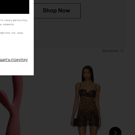
ать нашу рассылку
Вы можете
орнии, см. наш
ршить покупку
itch Kit Curl Trio
T3 Aire IQ Smart Intelligent Hair Dryer in
T3
Satin Blush
$350
T3
$400