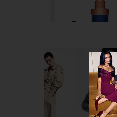
Dr. Barbara Sturm Night Serum
Augustinus Bader The
Dr. Barbara Sturm
Augustinus Ba
$330
$315