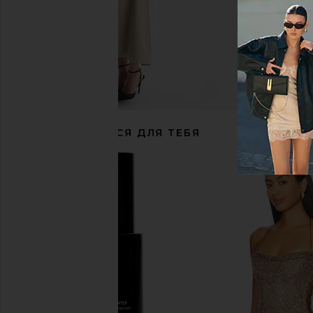
РЕКОМЕНДУЕТСЯ ДЛЯ ТЕБЯ
THERABODY Small Jetboots Prime
Dr. Barbara Sturm Supe
THERABODY
Night Crea
$549
Dr. Barbara St
$395