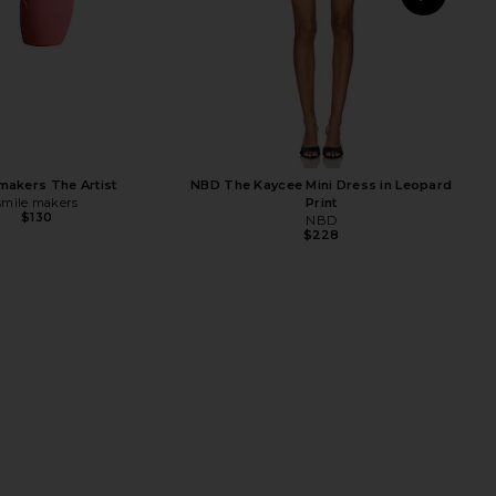
NEXT
makers The Artist
NBD The Kaycee Mini Dress in Leopard
smile makers
Print
$130
NBD
$228
 Sturm Hyaluronic Serum
THERABODY Theragun Sense 2nd
Duo
Generation Massage Gun
. Barbara Sturm
THERABODY
$520
$300