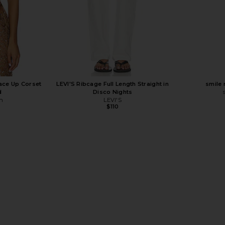
ace Up Corset
LEVI'S Ribcage Full Length Straight in
smile 
d
Disco Nights
n
LEVI'S
$110
 in Black
ghd Curve Creative Curl Wand in Black
Dr. Barbara
ghd
$239
Dr