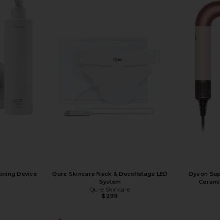
ning Device
Qure Skincare Neck & Decolletage LED
Dyson Supe
System
Cerami
Qure Skincare
$299