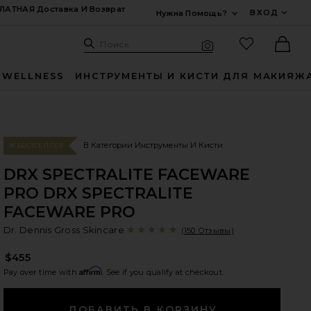
ЛАТНАЯ Доставка И Возврат
ВХОД
Нужна Помощь?
Развернуть Для
Поиск: Site
Избранные
Поиск
Визуальный поиск
Ther
 WELLNESS
ИНСТРУМЕНТЫ И КИСТИ ДЛЯ МАКИЯЖ
В Категории Инструменты И Кисти
#1 БЕСТСЕЛЛЕР
DRX SPECTRALITE FACEWARE
PRO DRX SPECTRALITE
FACEWARE PRO
Dr
bran
Dr. Dennis Gross Skincare
(150 Отзывы)
$455
Affirm
Pay over time with
. See if you qualify at checkout.