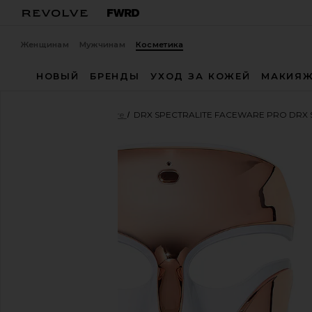
Женщинам
Мужчинам
Косметика
НОВЫЙ
БРЕНДЫ
УХОД ЗА КОЖЕЙ
МАКИЯ
Dr. Dennis Gross Skincare
DRX SPECTRALITE FACEWARE PRO DRX
избранноеDr. Dennis Gross Skincare DRx SpectraLi