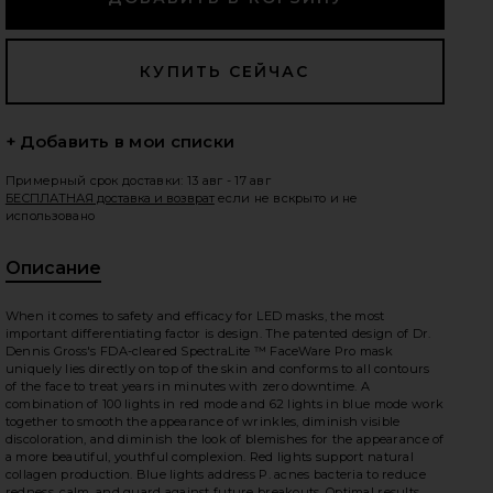
едующие слайды
+ Добавить в мои списки
Примерный срок доставки: 13 авг - 17 авг
БЕСПЛАТНАЯ доставка и возврат
если не вскрыто и не
использовано
Описание
When it comes to safety and efficacy for LED masks, the most
important differentiating factor is design. The patented design of Dr.
Dennis Gross's FDA-cleared SpectraLite ™ FaceWare Pro mask
uniquely lies directly on top of the skin and conforms to all contours
of the face to treat years in minutes with zero downtime. A
combination of 100 lights in red mode and 62 lights in blue mode work
together to smooth the appearance of wrinkles, diminish visible
discoloration, and diminish the look of blemishes for the appearance of
RALITE FACEWARE PRO in
iew 2 of 3 DRX SPECTRALITE FACEWARE PRO DRX SPECTRA
vie
a more beautiful, youthful complexion. Red lights support natural
collagen production. Blue lights address P. acnes bacteria to reduce
redness, calm, and guard against future breakouts. Optimal results