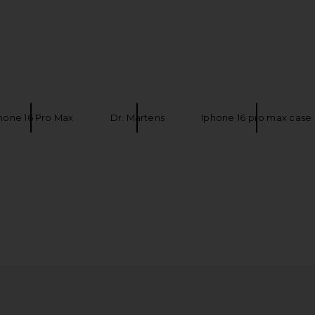
hone 16 Pro Max
Dr. Martens
Iphone 16 pro max case
 GLWTRTTR
LYMA Skincare Serum & Cream Starter
THERABODY
or
Kit
Portable 
TIVE
LYMA
$655