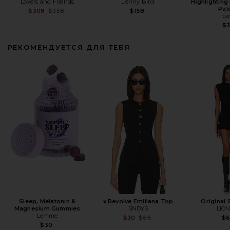
Lovers and Friends
Jenny Bird
Highlighting
Pal
Previous price:
$308
$358
$158
ta
$3
РЕКОМЕНДУЕТСЯ ДЛЯ ТЕБЯ
Sleep, Melatonin &
x Revolve Emiliana Top
Original 
Magnesium Gummies
SNDYS
LIO
Lemme
Previous price:
$30
$66
$
$30