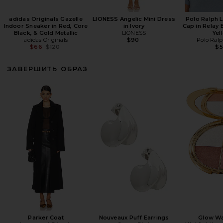
adidas Originals Gazelle
LIONESS Angelic Mini Dress
Polo Ralph 
Indoor Sneaker in Red, Core
in Ivory
Cap in Relay 
Black, & Gold Metallic
LIONESS
Yel
adidas Originals
$90
Polo Ral
Previous price:
$66
$120
$
ЗАВЕРШИТЬ ОБРАЗ
Parker Coat
Nouveaux Puff Earrings
Glow W