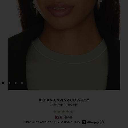
КЕПКА CAVIAR COWBOY
Eleven Eleven
Previous price:
$26
$48
afterpay
Или 4 взноса по $6.50 с помощью
Подробнее об Afterpay