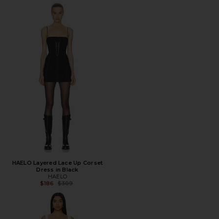
HAELO Layered Lace Up Corset
Dress in Black
HAELO
Предыдущая цена:
$186
$309