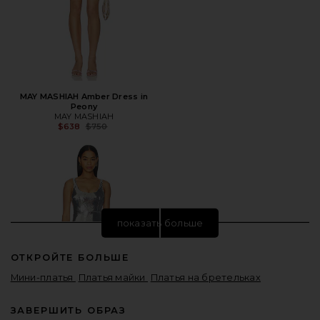
MAY MASHIAH Amber Dress in
Peony
MAY MASHIAH
Предыдущая цена:
$638
$750
показать больше
ОТКРОЙТЕ БОЛЬШЕ
Мини-платья
Платья майки
Платья на бретельках
ЗАВЕРШИТЬ ОБРАЗ