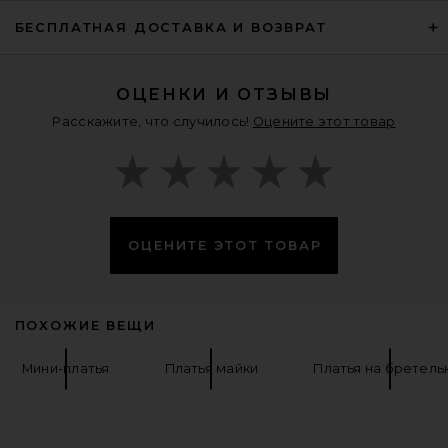
Alex Perry Ruched Singlet Mini
БЕСПЛАТНАЯ ДОСТАВКА И ВОЗВРАТ
Dress in Yellow
Alex Perry
$1,450
ОЦЕНКИ И ОТЗЫВЫ
Расскажите, что случилось!
Оцените этот товар
ОЦЕНИТЕ ЭТОТ ТОВАР
ПОХОЖИЕ ВЕЩИ
Мини-платья
Платья майки
Платья на бретель
L'Academie Ingrid Mini Dress in
Butter Yellow
L'Academie