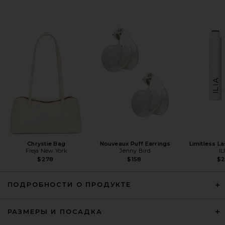
Alex Perry Singlet Mini Dress in
Silver
Alex Perry
Предыдущая цена:
$1,386
$1,800
Chrystie Bag
Nouveaux Puff Earrings
Limitless L
Freja New York
Jenny Bird
IL
$278
$158
$
ПОДРОБНОСТИ О ПРОДУКТЕ
РАЗМЕРЫ И ПОСАДКА