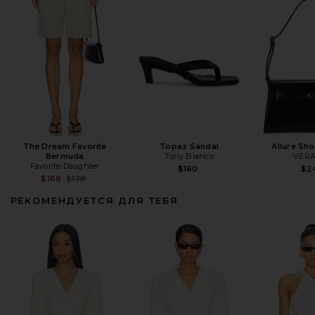
The Dream Favorite
Topaz Sandal
Allure Sh
Bermuda
Tony Bianco
VERA
Favorite Daughter
$160
$2
Previous price:
$168
$178
РЕКОМЕНДУЕТСЯ ДЛЯ ТЕБЯ