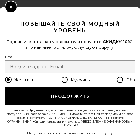
ПОЛУЧИТЕ СКИДКУ 10%
Close Modal
Когда вы подписываетесь на нашу рассылку, указав свой email.
ПОВЫШАЙТЕ СВОЙ МОДНЫЙ
Отписаться можно в любой момент.
политика
УРОВЕНЬ
конфиденциальности
Email Address
Подпишитесь на нашу рассылку и получите
СКИДКУ 10%*
,
это как иметь стильную лучшую подругу.
Sign Up
Email
Женщины
Мужчины
Оба
ru
USD
Change Country Regions Preferences - 
ПРОДОЛЖИТЬ
ПОМОГИТЕ НАМ СТАТЬ ЛУЧШЕ!
Пройти краткий опрос о сегодняшнем визите.
Вперед!
Нажимая «Продолжить», вы соглашаетесь получать нашу рассылку о новых
поступлениях, распродажах и акциях. Вы можете отказаться от подписки в любое
время. Посмотреть
ПОЛИТИКА КОНФИДЕНЦИАЛЬНОСТИ
. Просмотр
ОГРАНИЧЕНИЯ
. Жители Калифорнии, см. наш
УВЕДОМЛЕНИЕ О ФИНАНСОВЫХ
СТИМУЛАХ.
.
СЛУЖБА ПОДДЕРЖКИ
Нет, спасибо, я только хочу совершить покупку