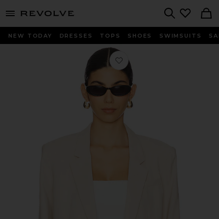
menu - shows more content
Revolve, Apparel & Fashion
Search
NEW TODAY
DRESSES
TOPS
SHOES
SWIMSUITS
SA
Любимое БЛЕЙЗЕР ALEXIS