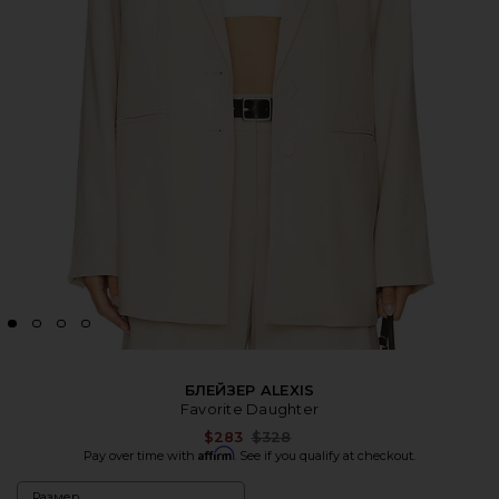
БЛЕЙЗЕР ALEXIS
Favorite Daughter
Previous price:
$283
$328
Affirm
Pay over time with
. See if you qualify at checkout.
Размер