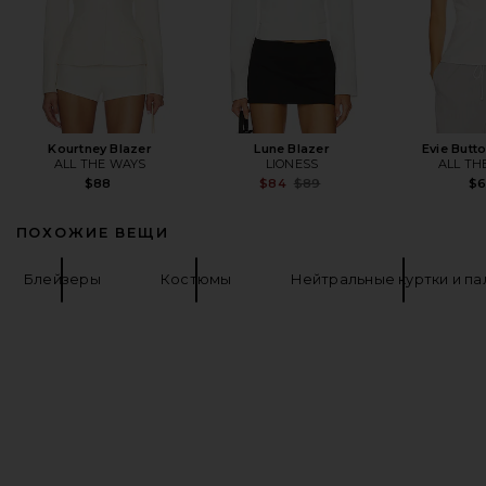
Kourtney Blazer
Lune Blazer
Evie Butt
ALL THE WAYS
LIONESS
ALL TH
Previous price:
$88
$84
$89
$
ПОХОЖИЕ ВЕЩИ
Блейзеры
Костюмы
Нейтральные куртки и па
FOOTER