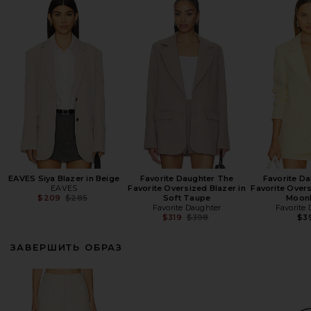
EAVES Siya Blazer in Beige
Favorite Daughter The
Favorite D
EAVES
Favorite Oversized Blazer in
Favorite Overs
Previous price:
$209
$285
Soft Taupe
Moon
Favorite Daughter
Favorite
Previous price:
$319
$398
$3
ЗАВЕРШИТЬ ОБРАЗ