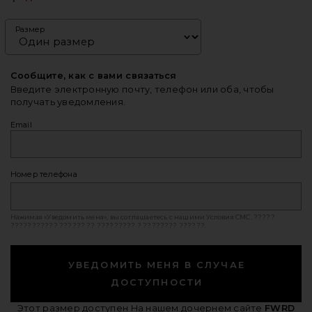
Размер
Сообщите, как с вами связаться
Введите электронную почту, телефон или оба, чтобы
получать уведомления.
Email
Номер телефона
Нажимая «Уведомить меня», вы соглашаетесь с нашими
Условия СМС
. ?????
??????????? ?????? ?? ????????? ? ???????? ??????.
УВЕДОМИТЬ МЕНЯ В СЛУЧАЕ
ДОСТУПНОСТИ
Этот размер доступен
На нашем дочернем сайте
FWRD