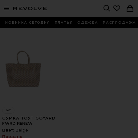
menu - shows more content
Revolve, Apparel & Fashion
Search
НОВИНКА СЕГОДНЯ
ПЛАТЬЯ
ОДЕЖДА
РАСПРОДАЖА
Б/У
СУМКА ТОУТ GOYARD
FWRD RENEW
Цвет:
Beige
Продано