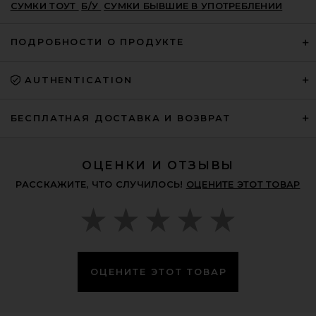
СУМКИ ТОУТ
Б/У
СУМКИ БЫВШИЕ В УПОТРЕБЛЕНИИ
ПОДРОБНОСТИ О ПРОДУКТЕ
AUTHENTICATION
FWRD Renew Hermes Epsom
Mini Constance 18 Shoulder Bag
БЕСПЛАТНАЯ ДОСТАВКА И ВОЗВРАТ
in Black
FWRD RENEW
$12,500
ОЦЕНКИ И ОТЗЫВЫ
РАССКАЖИТЕ, ЧТО СЛУЧИЛОСЬ!
ОЦЕНИТЕ ЭТОТ ТОВАР
ОЦЕНИТЕ ЭТОТ ТОВАР