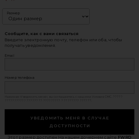
Размер
Сообщите, как с вами связаться
Введите электронную почту, телефон или оба, чтобы
получать уведомления.
Email
Номер телефона
Нажимая «Уведомить меня», вы соглашаетесь с нашими
Условия СМС
. ?????
??????????? ?????? ?? ????????? ? ???????? ??????.
УВЕДОМИТЬ МЕНЯ В СЛУЧАЕ
ДОСТУПНОСТИ
Этот размер доступен
На нашем дочернем сайте
FWRD