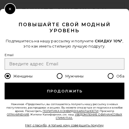
FOOTER
ПОЛУЧИТЕ СКИДКУ 10%
Close Modal
Когда вы подписываетесь на нашу рассылку, указав свой email.
ПОВЫШАЙТЕ СВОЙ МОДНЫЙ
Отписаться можно в любой момент.
политика
УРОВЕНЬ
конфиденциальности
Email Address
Подпишитесь на нашу рассылку и получите
СКИДКУ 10%*
,
это как иметь стильную лучшую подругу.
Sign Up
Email
Женщины
Мужчины
Оба
ru
USD
Change Country Regions Preferences - 
ПРОДОЛЖИТЬ
ПОМОГИТЕ НАМ СТАТЬ ЛУЧШЕ!
Пройти краткий опрос о сегодняшнем визите.
Вперед!
Нажимая «Продолжить», вы соглашаетесь получать нашу рассылку о новых
поступлениях, распродажах и акциях. Вы можете отказаться от подписки в любое
время. Посмотреть
ПОЛИТИКА КОНФИДЕНЦИАЛЬНОСТИ
. Просмотр
ОГРАНИЧЕНИЯ
. Жители Калифорнии, см. наш
УВЕДОМЛЕНИЕ О ФИНАНСОВЫХ
СТИМУЛАХ.
.
СЛУЖБА ПОДДЕРЖКИ
Нет, спасибо, я только хочу совершить покупку