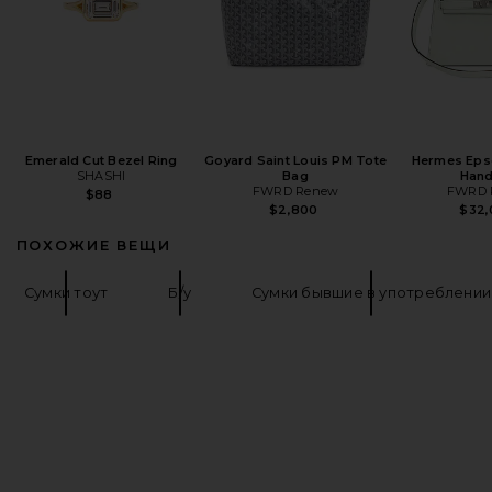
Emerald Cut Bezel Ring
Goyard Saint Louis PM Tote
Hermes Eps
SHASHI
Bag
Han
FWRD Renew
FWRD 
$88
$2,800
$32,
ПОХОЖИЕ ВЕЩИ
Сумки тоут
Б/у
Сумки бывшие в употреблении