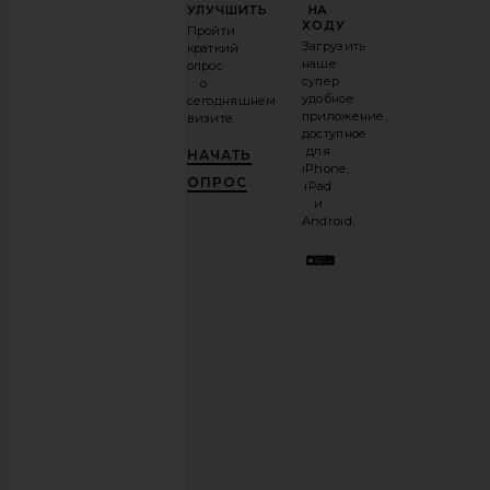
ИГРУ
УЛУЧШИТЬ
НА
В
ХОДУ
Пройти
МОДЕ
Загрузить
краткий
наше
опрос
Подпишитесь
супер
о
на
удобное
сегодняшнем
нашу
приложение,
визите.
email-
доступное
рассылку
для
НАЧАТЬ
и
ПОЛУЧИ
iPhone,
10%!
.
ОПРОС
iPad
Это как
и
иметь
Android.
стильного
лучшего
друга.
Вы
можете
отказаться
в
любое
время.
Политика
конфиденциальности
Email
РЕГИСТРАЦИЯ