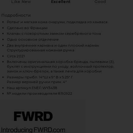
Like New
Excellent
Good
iew 2 of 9 СУМКА HERMES in Fauve
vie
Подробности
Ротанг и мягкая кожа снаружи, подкладка из канваса
Сделано во Франции
Клапан с поворотным замком серебряного тона
HARE HERMES WICKER KELLY PICNIC 35 HANDBAG IN
HARE HERMES WICKER KELLY PICNIC 35 HANDBAG IN
HARE HERMES WICKER KELLY PICNIC 35 HANDBAG IN
Одно основное отделение
Два внутренних кармана и один плоский карман
Структурированная кожаная ручка
Circa 2021
Включены оригинальная коробка бренда, пылевики (3),
буклет с инструкциями по уходу, войлочный протектор,
замок и ключ-брелок, а также лента для коробки
Размеры прибл. 14"Ш х 9" В x 5.25" Г
Размер верхней ручки прим. 4"
Наш артикул FNEF-WY3438
№ модели производителя 8192922