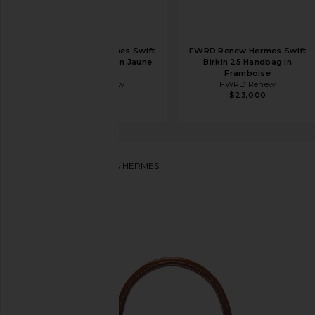
FWRD Renew Hermes Swift
FWRD Renew Hermes Swift
Kelly 25 Handbag in Jaune
Birkin 25 Handbag in
Poussin
Framboise
FWRD Renew
FWRD Renew
$22,325
$23,000
FWRD Renew
СУМКА HERMES
избранноеFWRD Renew Hermes Wicker Kelly Picnic