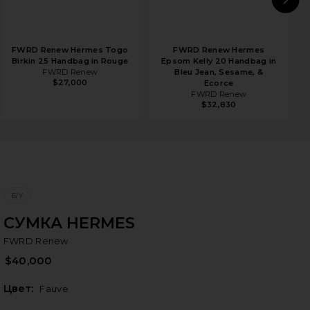
N
FWRD Renew Hermes Togo
FWRD Renew Hermes
Birkin 25 Handbag in Rouge
Epsom Kelly 20 Handbag in
FWRD Renew
Bleu Jean, Sesame, &
$27,000
Ecorce
FWRD Renew
$32,830
Б/У
СУМКА HERMES
F
bran
FWRD Renew
$40,000
Цвет:
Fauve