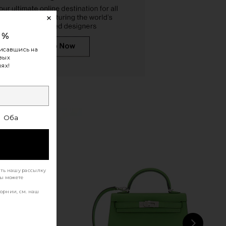
0%
исавшись на
овых
ях!
Оба
ать нашу рассылку
Вы можете
орнии, см. наш