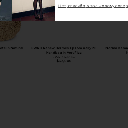
Нет, спасибо, я только хочу сове
te in Natural
FWRD Renew Hermes Epsom Kelly 20
Norma Kamali
Handbag in Vert Fizz
N
FWRD Renew
$32,000