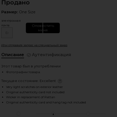
Продано
Размер:
Размер:
One Size
электронная
Оповестить
почта
меня
едующие слайды
Или отправьте запрос на специальный заказ
Описание
Аутентификация
Этот товар был в употреблении
Фотографии товара.
Текущее состояние: Excellent
подро
Very light scratches on exterior leather
Original authenticity card not included
Wicker in replacement of Rattan
Original authenticity card and hang tag not included