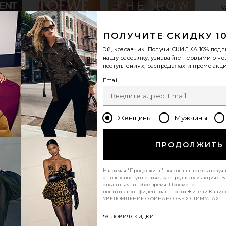
ПОЛУЧИТЕ СКИДКУ 1
Эй, красавчик! Получи
СКИДКА 10%
подп
нашу рассылку, узнавайте первыми о н
поступлениях, распродажах и промо акци
Email
Женщины
Мужчины
ПРОДОЛЖИТЬ
Нажимая "Продолжить", вы соглашаетесь получ
о новых поступлениях, распродажах и акциях. 
отказаться в любое время. Просмотр
политика конфиденциальности
Жители Калиф
УВЕДОМЛЕНИЕ О ФИНАНСОВЫХ СТИМУЛАХ.
*УСЛОВИЯ СКИДКИ