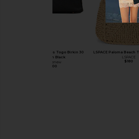
FWRD Renew Hermes Togo Birkin 30
LSPACE Paloma Beach To
Handbag in Black
LSPACE
$180
FWRD Renew
$24,000