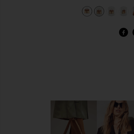
view 10 of 9 СУМКА HERMES in Fauve