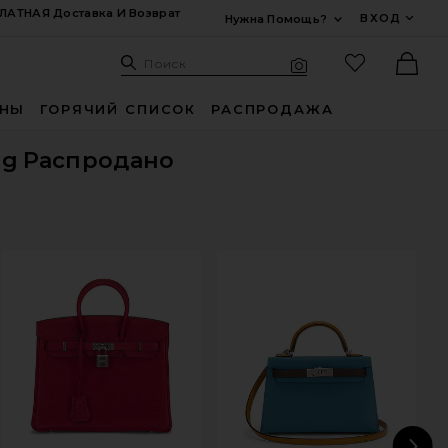
ЛАТНАЯ Доставка И Возврат
ВХОД
Нужна Помощь?
Развернуть Для
Поиск: Site
Избранные
Поиск
Визуальный поиск
Ther
ИНЫ
ГОРЯЧИЙ СПИСОК
РАСПРОДАЖА
ag
Распродано