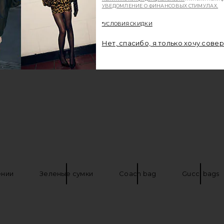
УВЕДОМЛЕНИЕ О ФИНАНСОВЫХ СТИМУЛАХ.
*УСЛОВИЯ СКИДКИ
Нет, спасибо, я только хочу сове
ении
Зеленые сумки
Coach bag
Gucci bags