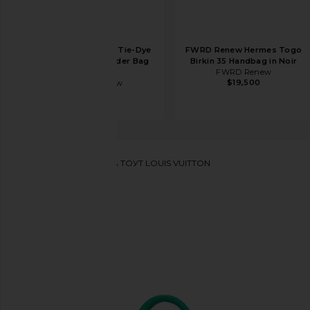
FWRD Renew Dior Tie-Dye
FWRD Renew Hermes Togo
Denim Caro Shoulder Bag
Birkin 35 Handbag in Noir
in Multi
FWRD Renew
$19,500
FWRD Renew
$2,650
FWRD Renew
СУМКА ТОУТ LOUIS VUITTON
избранноеFWRD Renew Louis Vuitton Taurillon Illus