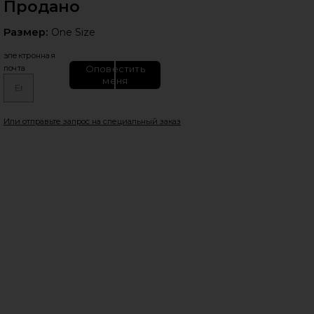
Продано
Размер:
Размер:
One Size
электронная
Оповестить
почта
меня
едующие слайды
Или отправьте запрос на специальный заказ