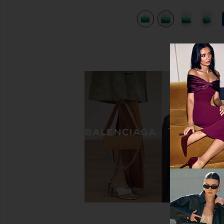
view 10 of 9 СУМКА ТОУТ LOUIS VUITTON in Green