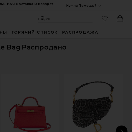
ЛАТНАЯ Доставка И Возврат
Нужна Помощь?
Развернуть Для
Поиск: Site
Избранные
Поиск
Ther
ИНЫ
ГОРЯЧИЙ СПИСОК
РАСПРОДАЖА
te Bag
Распродано