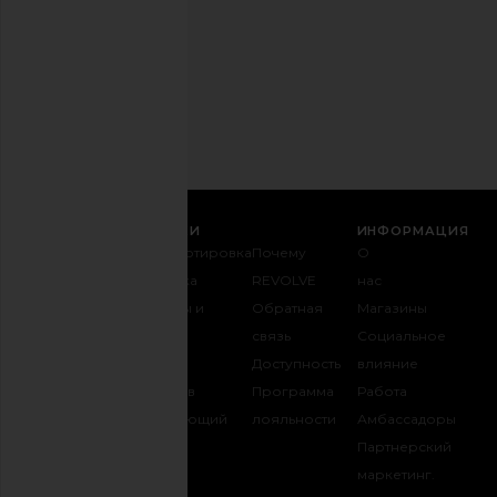
любое
время.
Политика
конфиденциальности
Email
РЕГИСТРАЦИЯ
СЛУЖБА ПОДДЕРЖКИ
ИНФОРМАЦИЯ
Связаться с
Транспортировка
Почему
О
нами
и доставка
REVOLVE
нас
1-888-442-
Возвраты и
Обратная
Магазины
5830
обмен
связь
Социальное
Оплата
Таблица
Доступность
влияние
FAQ
размеров
Программа
Работа
Отслеживать
Одаривающий
лояльности
Амбассадоры
заказ
REVOLVE
Партнерский
маркетинг.