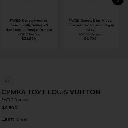
N
FWRD Renew Hermes
FWRD Renew Dior Mizza
Epsom Kelly Sellier 20
Embroidered Saddle Bag in
Handbag in Rouge Tomate
Grey
FWRD Renew
FWRD Renew
$33,500
$2,700
Б/У
СУМКА ТОУТ LOUIS VUITTON
F
bran
FWRD Renew
$4,500
Цвет:
Green