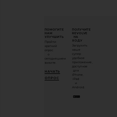
ПОВЫСЬТЕ
ПОМОГИТЕ
ПОЛУЧИТЕ
СВОЮ
НАМ
REVOLVE
ИГРУ
УЛУЧШИТЬ
НА
В
ХОДУ
Пройти
МОДЕ
Загрузить
краткий
наше
опрос
Подпишитесь
супер
о
на
удобное
сегодняшнем
нашу
приложение,
визите.
email-
доступное
рассылку
для
НАЧАТЬ
и
ПОЛУЧИ
iPhone,
10%!
.
ОПРОС
iPad
Это как
и
иметь
Android.
стильного
лучшего
друга.
Вы
можете
отказаться
в