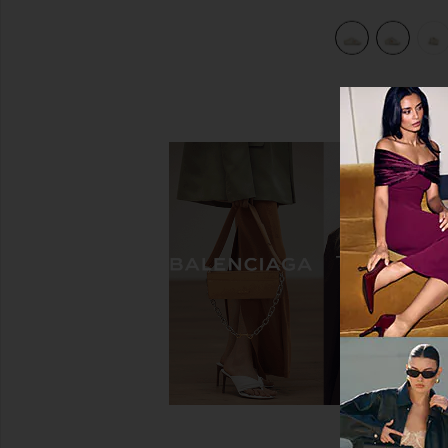
wn, & Beige
view 7 of 6 КРОССОВКИ SABOT in White, Chocolate Brown