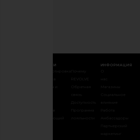
любое
время.
Политика
конфиденциальности
Email
РЕГИСТРАЦИЯ
СЛУЖБА ПОДДЕРЖКИ
ИНФОРМАЦИЯ
Связаться с
Транспортировка
Почему
О
нами
и доставка
REVOLVE
нас
1-888-442-
Возвраты и
Обратная
Магазины
5830
обмен
связь
Социальное
Оплата
Таблица
Доступность
влияние
FAQ
размеров
Программа
Работа
Отслеживать
Одаривающий
лояльности
Амбассадоры
заказ
REVOLVE
Партнерский
маркетинг.