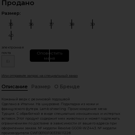
Продано
Выб
Размер:
35
36
37
38
39
Размер:
Размер:
Размер:
Размер:
Размер:
40
Размер:
едующие слайды
электронная
Оповестить
почта
меня
Или отправьте запрос на специальный заказ
Описание
Размер
О Бренде
, C
Кожаный верх с резиновой подошвой
Сделано в Италии. На шнуровке. Подкладка из кожи и
французского футера. Lamb shearling. Происхождение меха:
Турция. С обработкой в виде специально изношенных и истертых
вставок. Этот продукт содержит мех животных и может подлежать
ограничениям по доставке в зависимости от вашего адреса при
оформлении заказа. № модели Revolve GGOR-WZ443. № модели
производителя GWF00110.F003350.11228.