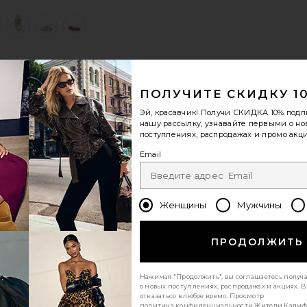
, & Beige
view 1 of 6 КРОССОВКИ SABOT in White, Chocolate Brown, &
v
S
S
S
ПОЛУЧИТЕ СКИДКУ 1
Эй, красавчик! Получи
СКИДКА 10%
подп
нашу рассылку, узнавайте первыми о н
поступлениях, распродажах и промо акци
Email
Женщины
Мужчины
ПРОДОЛЖИТЬ
Нажимая "Продолжить", вы соглашаетесь получ
о новых поступлениях, распродажах и акциях. 
отказаться в любое время. Просмотр
политика конфиденциальности
Жители Калиф