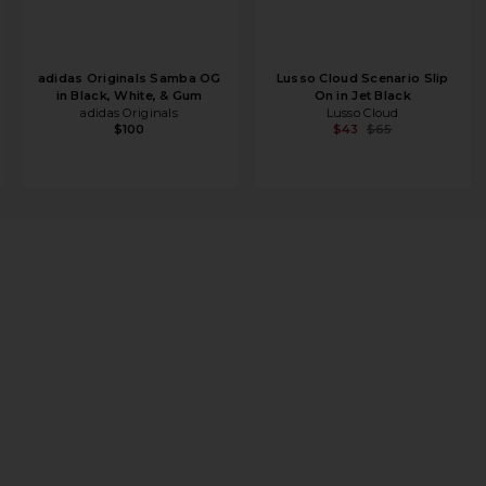
adidas Originals Samba OG
Lusso Cloud Scenario Slip
in Black, White, & Gum
On in Jet Black
adidas Originals
Lusso Cloud
$100
$43
$65
ocolate Brown, & Beige