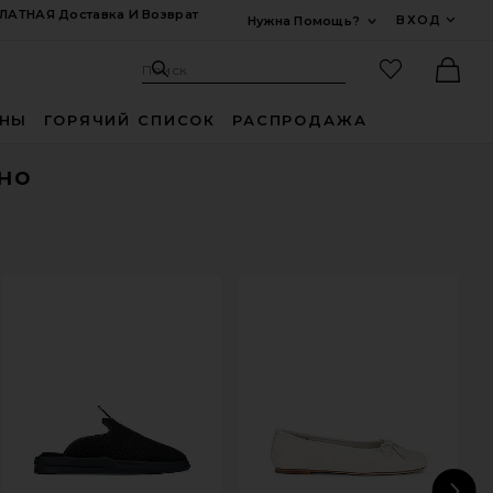
ЛАТНАЯ Доставка И Возврат
ВХОД
Нужна Помощь?
Развернуть Для
Поиск: Site
Избранные
Поиск
Ther
ИНЫ
ГОРЯЧИЙ СПИСОК
РАСПРОДАЖА
но