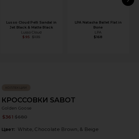
N
Lusso Cloud Pelli Sandal in
LPA Natasha Ballet Flat in
Jet Black & Matte Black
Bone
Lusso Cloud
LPA
$95
$135
$168
КОЛЛЕКЦИИ
КРОССОВКИ SABOT
Go
bran
Golden Goose
$361
$680
Pre
Цвет:
White, Chocolate Brown, & Beige