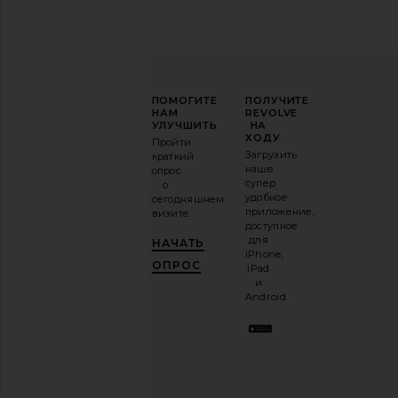
ПОВЫСЬТЕ
ПОМОГИТЕ
ПОЛУЧИТЕ
СВОЮ
НАМ
REVOLVE
ИГРУ
УЛУЧШИТЬ
НА
В
ХОДУ
Пройти
МОДЕ
Загрузить
краткий
наше
опрос
Подпишитесь
супер
о
на
удобное
сегодняшнем
нашу
приложение,
визите.
email-
доступное
рассылку
для
НАЧАТЬ
и
ПОЛУЧИ
iPhone,
10%!
.
ОПРОС
iPad
Это как
и
иметь
Android.
стильного
лучшего
друга.
Вы
можете
отказаться
в