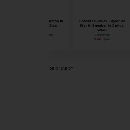
adidas Originals Samba in
Converse Chuck Taylor All
White, Black, & Clear
Star Hi Sneaker in Optical
Granite
White
adidas Originals
Converse
$100
$46
$65
Golden Goose
КРОССОВКИ SABOT
избранноеGolden Goose Sabot Sneaker in White, Ch