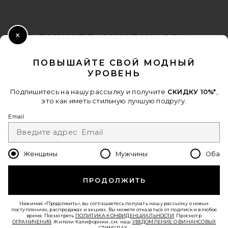
Helsa Puffy Slide in Tan
Helsa
Предыдущая цена:
FOOTER
$95
$248
ПОЛУЧИТЕ СКИДКУ 10%
Close Modal
Когда вы подписываетесь на нашу рассылку, указав свой email.
ПОВЫШАЙТЕ СВОЙ МОДНЫЙ
Отписаться можно в любой момент.
политика
УРОВЕНЬ
конфиденциальности
Email Address
Подпишитесь на нашу рассылку и получите
СКИДКУ 10%*
,
это как иметь стильную лучшую подругу.
Sign Up
Email
Женщины
Мужчины
Оба
ru
USD
Change Country Regions Preferences - 
ПРОДОЛЖИТЬ
ПОМОГИТЕ НАМ СТАТЬ ЛУЧШЕ!
adidas Originals Samba XLG
Пройти краткий опрос о сегодняшнем визите.
Вперед!
Нажимая «Продолжить», вы соглашаетесь получать нашу рассылку о новых
Sneaker in Core Black, White, &
поступлениях, распродажах и акциях. Вы можете отказаться от подписки в любое
Gum 3
время. Посмотреть
ПОЛИТИКА КОНФИДЕНЦИАЛЬНОСТИ
. Просмотр
adidas Originals
ОГРАНИЧЕНИЯ
. Жители Калифорнии, см. наш
УВЕДОМЛЕНИЕ О ФИНАНСОВЫХ
$110
СТИМУЛАХ.
.