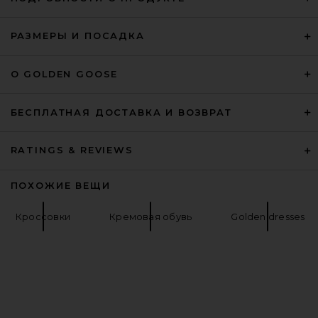
РАЗМЕРЫ И ПОСАДКА
Nike Air Max 90 in White
Nike
О GOLDEN GOOSE
$135
БЕСПЛАТНАЯ ДОСТАВКА И ВОЗВРАТ
RATINGS & REVIEWS
ПОХОЖИЕ ВЕЩИ
Кроссовки
Кремовая обувь
Golden dresses