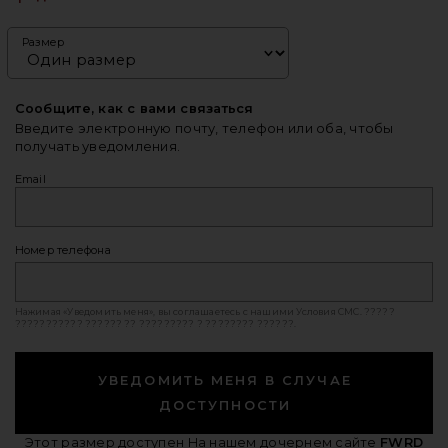
Размер
Сообщите, как с вами связаться
Введите электронную почту, телефон или оба, чтобы
получать уведомления.
Email
Номер телефона
Нажимая «Уведомить меня», вы соглашаетесь с нашими
Условия СМС
. ?????
??????????? ?????? ?? ????????? ? ???????? ??????.
УВЕДОМИТЬ МЕНЯ В СЛУЧАЕ
ДОСТУПНОСТИ
Этот размер доступен
На нашем дочернем сайте
FWRD