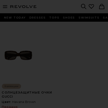
menu - shows more content
Revolve, Apparel & Fashion
Search
NEW TODAY
DRESSES
TOPS
SHOES
SWIMSUITS
SA
Коллекции
СОЛНЦЕЗАЩИТНЫЕ ОЧКИ
GUCCI
Цвет:
Havana Brown
Продано