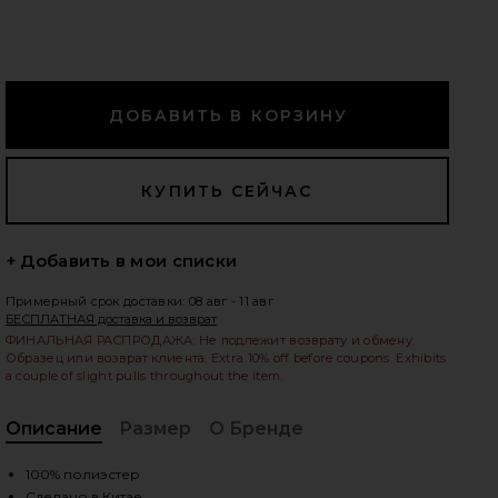
едующие слайды
+ Добавить в мои списки
Примерный срок доставки: 08 авг - 11 авг
БЕСПЛАТНАЯ доставка и возврат
ФИНАЛЬНАЯ РАСПРОДАЖА: Не подлежит возврату и обмену.
Образец или возврат клиента. Extra 10% off before coupons. Exhibits
a couple of slight pulls throughout the item.
Описание
Размер
О Бренде
iew 2 of 3 ПЛАТЬЕ МИДИ CINTA in Golden
vie
, C
100% полиэстер
Сделано в Китае