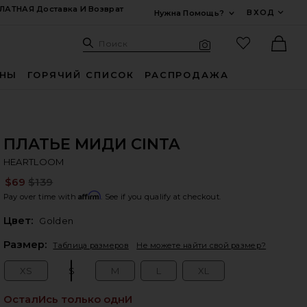
ЛАТНАЯ Доставка И Возврат
ВХОД
Нужна Помощь?
Развернуть Для
Поиск: Site
Избранные
Поиск
Визуальный поиск
Ther
ИНЫ
ГОРЯЧИЙ СПИСОК
РАСПРОДАЖА
ПЛАТЬЕ МИДИ CINTA
H
bran
HEARTLOOM
$69
$139
Pre
Affirm
Pay over time with
. See if you qualify at checkout.
Цвет:
Golden
Plea
Размер:
Таблица размеров
Не можете найти свой размер?
XS
S
M
L
XL
Size:
Size:
Size:
Size:
Size:
ОсталИсь только однИ