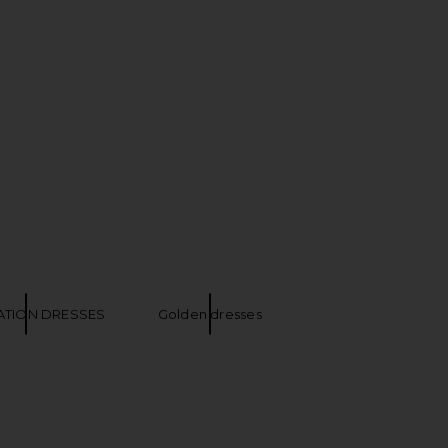
E Darcey Maxi Dress in
Line & Dot Kira Maxi Dress in Tomato
Butter Yellow
Red
ORE TO COME
Line & Dot
$132
$79
$96
Previous price:
TION DRESSES
Golden dresses