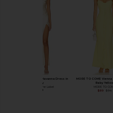
SNDYS x REVOLVE Lorelai Maxi Dress in
SNDYS x REVOLVE Avani 
Panna Cotta
SNDYS
$135
SNDYS
$98
Runaway The Label Havanna Dress in
MORE TO COME Vienna M
Ivory
Baby Yello
Runaway The Label
MORE TO CO
$129
$89
$94