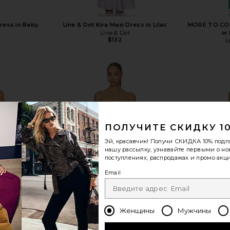
ress in Baby
Line & Dot Kira Maxi Dress in Lilac
MORE TO COM
Line & Dot
in
$132
M
показать больше
ПОЛУЧИТЕ СКИДКУ 1
Эй, красавчик! Получи
СКИДКА 10%
подп
нашу рассылку, узнавайте первыми о н
поступлениях, распродажах и промо акци
Email
Женщины
Мужчины