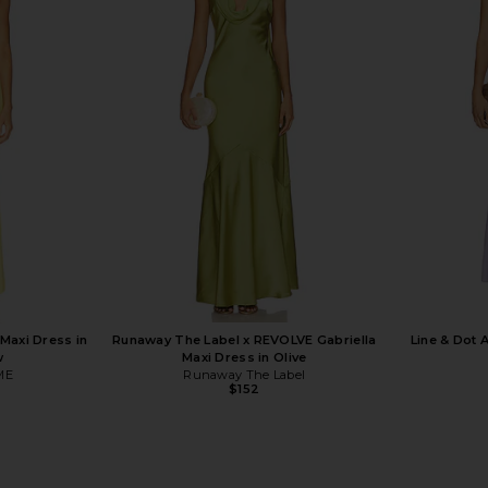
Dress in Pear
superdown Fleur Maxi Dress in Red
MORE TO COME
superdown
$82
M
axi Dress in
Runaway The Label x REVOLVE Gabriella
Line & Dot 
w
Maxi Dress in Olive
ME
Runaway The Label
$152
Previous price: