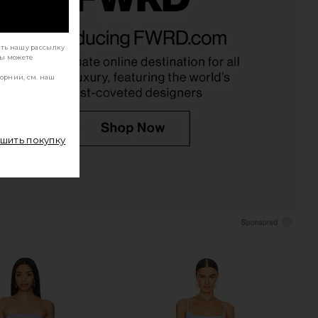
Label Kadie Maxi Dress in
Line & Dot x REVOLVE Kira Maxi Dress in
Keylime
Pistachio Green
ать нашу рассылку
Вы можете
away The Label
Line & Dot
$159
$132
орнии, см. наш
ршить покупку