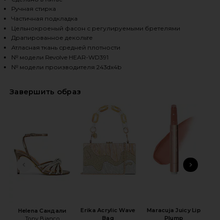
Ручная стирка
Частичная подкладка
HARE CINTA DRESS IN GOLDEN ON FACEBOOK (OPEN
HARE CINTA DRESS IN GOLDEN ON TWITTER (OPENS 
HARE CINTA DRESS IN GOLDEN ON PINTEREST (OPEN
Цельнокроеный фасон с регулируемыми бретелями
Драпированное декольте
Атласная ткань средней плотности
№ модели Revolve HEAR-WD391
№ модели производителя 243dx4b
Завершить образ
ПРЕДЫДУЩИЙ СЛАЙД
СЛЕ
Ma
Erika Acrylic Wave
Maracuja Juicy Lip
Helena Сандали
Bag
Plump
Tony Bianco