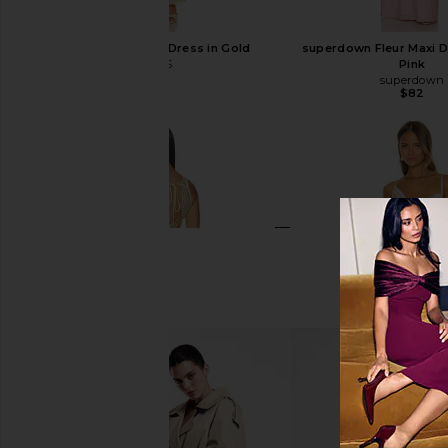
SNDYS Spain Maxi Dress in Gold
superdown Fleur Maxi D
SNDYS
Pink
$102
superdown
$82