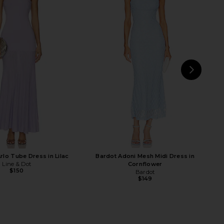
 Marissa Fringe Dress in
SNDYS Spain Maxi Dress in Navy
Yellow
SNDYS
$102
ORE TO COME
$88
NEXT
T
Arlo Tube Dress in Lilac
Bardot Adoni Mesh Midi Dress in
Line & Dot
Cornflower
$150
Bardot
$149