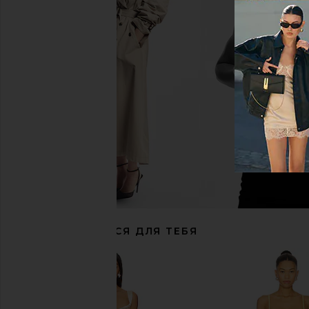
4th & Reckless Penelope Satin Maxi
Camila Coelho Reyna Maxi 
Dress in Lemon
White
4th & Reckless
Camila Coelh
$104
$77
$220
РЕКОМЕНДУЕТСЯ ДЛЯ ТЕБЯ