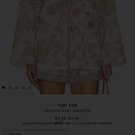
ТОП TOP
HEMANT AND NANDITA
Previous price:
$248
$348
Affirm
Pay over time with
. See if you qualify at checkout.
Размер