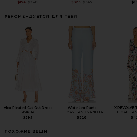
Previous price:
Previous price:
$174
$248
$325
$345
$1
РЕКОМЕНДУЕТСЯ ДЛЯ ТЕБЯ
Alex Pleated Cut Out Dress
Wide Leg Pants
X REVOLVE T
SIMKHAI
HEMANT AND NANDITA
HEMANT AN
$395
$328
$4
ПОХОЖИЕ ВЕЩИ