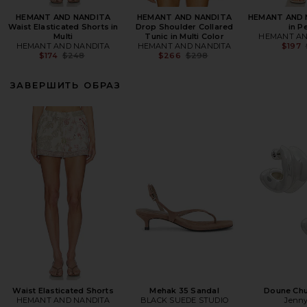
HEMANT AND NANDITA
HEMANT AND NANDITA
HEMANT AND 
Waist Elasticated Shorts in
Drop Shoulder Collared
in P
Multi
Tunic in Multi Color
HEMANT AN
HEMANT AND NANDITA
HEMANT AND NANDITA
$197
Previous price:
Previous price:
$174
$248
$266
$298
ЗАВЕРШИТЬ ОБРАЗ
Waist Elasticated Shorts
Mehak 35 Sandal
Doune Ch
HEMANT AND NANDITA
BLACK SUEDE STUDIO
Jenny