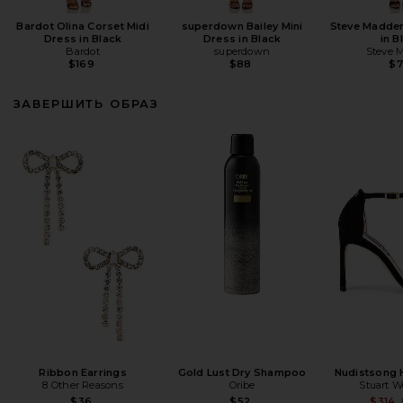
Bardot Olina Corset Midi
superdown Bailey Mini
Steve Madden
Dress in Black
Dress in Black
in B
Bardot
superdown
Steve 
$169
$88
$
ЗАВЕРШИТЬ ОБРАЗ
Ribbon Earrings
Gold Lust Dry Shampoo
Nudistsong H
8 Other Reasons
Oribe
Stuart 
$36
$52
$314