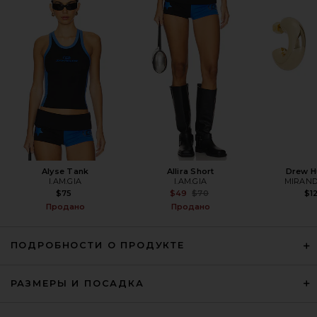
HAELO Long Hair Faux Fur
Bomber in Black
HAELO
Предыдущая цена:
$203
$699
Alyse Tank
Allira Short
Drew H
I.AM.GIA
I.AM.GIA
MIRAND
Previous price:
$75
$49
$70
$1
Продано
Продано
ПОДРОБНОСТИ О ПРОДУКТЕ
РАЗМЕРЫ И ПОСАДКА
L'Academie Eirah Jacket in Black
L'Academie