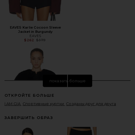
EAVES Karlie Cocoon Sleeve
Jacket in Burgundy
EAVES
Предыдущая цена:
$262
$379
показать больше
ОТКРОЙТЕ БОЛЬШЕ
I.AM.GIA
Спортивные куртки
Созданы друг для друга
ЗАВЕРШИТЬ ОБРАЗ