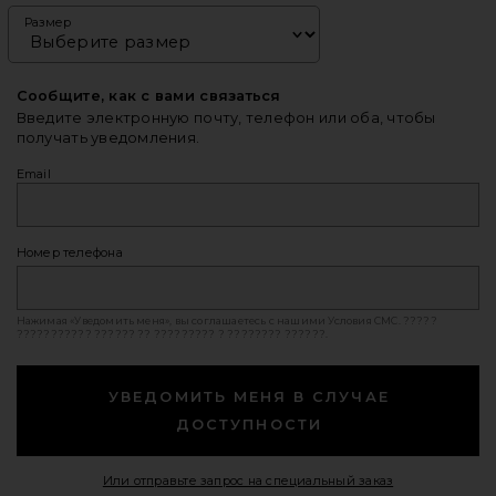
Размер
Сообщите, как с вами связаться
Введите электронную почту, телефон или оба, чтобы
получать уведомления.
Email
Номер телефона
Нажимая «Уведомить меня», вы соглашаетесь с нашими
Условия СМС
. ?????
??????????? ?????? ?? ????????? ? ???????? ??????.
УВЕДОМИТЬ МЕНЯ В СЛУЧАЕ
ДОСТУПНОСТИ
Opens in a mod
Или отправьте запрос на специальный заказ