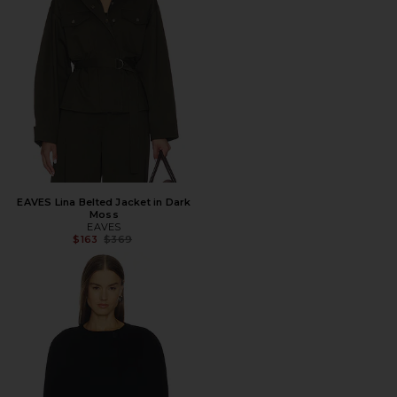
EAVES Lina Belted Jacket in Dark
Moss
EAVES
Предыдущая цена:
$163
$369