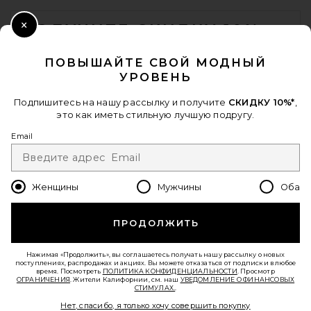
FOOTER
ПОЛУЧИТЕ СКИДКУ 10%
Close Modal
Когда вы подписываетесь на нашу рассылку, указав свой email.
ПОВЫШАЙТЕ СВОЙ МОДНЫЙ
Отписаться можно в любой момент.
политика
УРОВЕНЬ
конфиденциальности
Email Address
Подпишитесь на нашу рассылку и получите
СКИДКУ 10%*
,
это как иметь стильную лучшую подругу.
Sign Up
Email
Женщины
Мужчины
Оба
ru
USD
Change Country Regions Preferences - 
ПРОДОЛЖИТЬ
Lola Blankets Lola Blankets x
ПОМОГИТЕ НАМ СТАТЬ ЛУЧШЕ!
TEZZA in Coco Butter
Lola Blankets
Пройти краткий опрос о сегодняшнем визите.
Вперед!
Нажимая «Продолжить», вы соглашаетесь получать нашу рассылку о новых
$325
поступлениях, распродажах и акциях. Вы можете отказаться от подписки в любое
время. Посмотреть
ПОЛИТИКА КОНФИДЕНЦИАЛЬНОСТИ
. Просмотр
ОГРАНИЧЕНИЯ
. Жители Калифорнии, см. наш
УВЕДОМЛЕНИЕ О ФИНАНСОВЫХ
СТИМУЛАХ.
.
СЛУЖБА ПОДДЕРЖКИ
Нет, спасибо, я только хочу совершить покупку