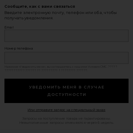
Сообщите, как с вами связаться
Введите электронную почту, телефон или оба, чтобы
получать уведомления.
Email
Номер телефона
Нажимая «Уведомить меня», вы соглашаетесь с нашими
Условия СМС
. ?????
??????????? ?????? ?? ????????? ? ???????? ??????.
УВЕДОМИТЬ МЕНЯ В СЛУЧАЕ
ДОСТУПНОСТИ
Opens in a mod
Или отправьте запрос на специальный заказ
Запросы на поступление товара не гарантированы.
Невыполненные запросы отменяются через 6 недель.