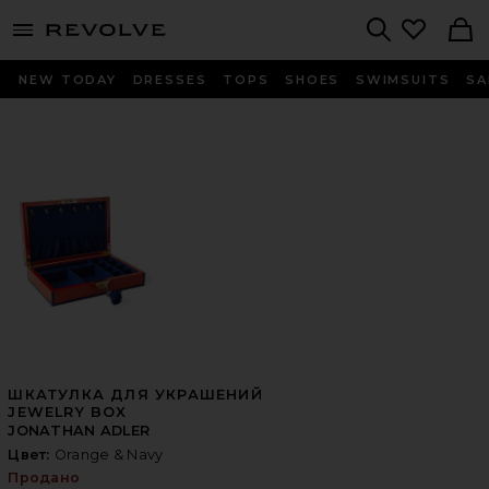
menu - shows more content
Revolve, Apparel & Fashion
Search
NEW TODAY
DRESSES
TOPS
SHOES
SWIMSUITS
SA
ШКАТУЛКА ДЛЯ УКРАШЕНИЙ
JEWELRY BOX
JONATHAN ADLER
Цвет:
Orange & Navy
Продано