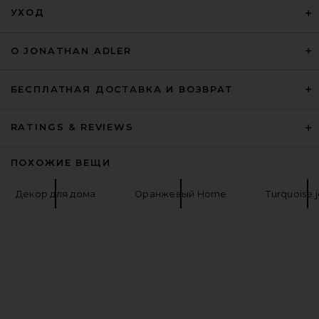
Red & Orange Stripe
УХОД
Dusen Dusen
$188
О JONATHAN ADLER
БЕСПЛАТНАЯ ДОСТАВКА И ВОЗВРАТ
RATINGS & REVIEWS
ПОХОЖИЕ ВЕЩИ
Декор для дома
Оранжевый Home
Turquoise 
Sunnylife Pool House Daybed in
Casa Cream
Sunnylife
$290