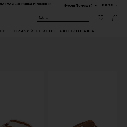
ЛАТНАЯ Доставка И Возврат
ВХОД
Нужна Помощь?
Развернуть Для
Поиск: Site
Избранные
Поиск
Ther
ИНЫ
ГОРЯЧИЙ СПИСОК
РАСПРОДАЖА