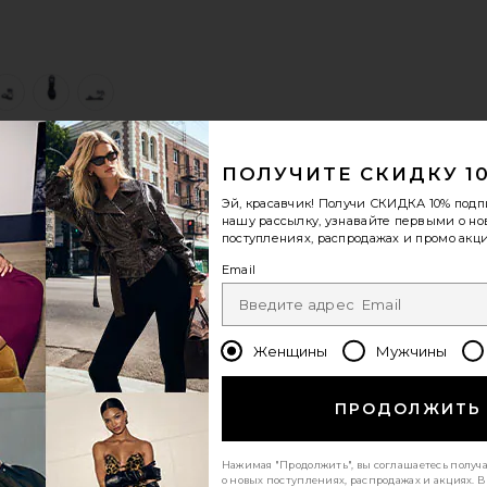
view 1 of 5 САНДАЛИИ SAYULITA in Navy
v
ПОЛУЧИТЕ СКИДКУ 1
S
S
S
Эй, красавчик! Получи
СКИДКА 10%
подп
нашу рассылку, узнавайте первыми о н
поступлениях, распродажах и промо акци
Email
Женщины
Мужчины
ПРОДОЛЖИТЬ
Нажимая "Продолжить", вы соглашаетесь получ
о новых поступлениях, распродажах и акциях. 