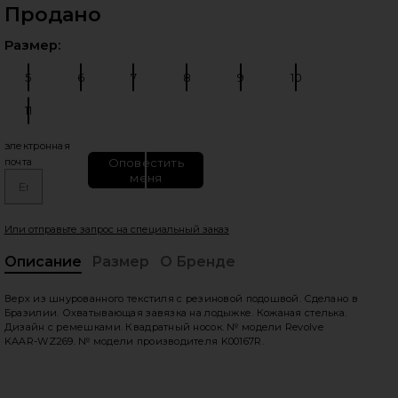
Продано
Выб
Размер:
5
6
7
8
9
10
Размер:
Размер:
Размер:
Размер:
Размер:
Размер:
11
Размер:
электронная
Оповестить
почта
меня
едующие слайды
Или отправьте запрос на специальный заказ
Описание
Размер
О Бренде
, C
Верх из шнурованного текстиля с резиновой подошвой. Сделано в
Бразилии. Охватывающая завязка на лодыжке. Кожаная стелька.
Дизайн с ремешками. Квадратный носок. № модели Revolve
KAAR-WZ269. № модели производителя K00167R.