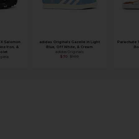
 X Salomon
adidas Originals Gazelle in Light
Parachute T
ine Iron, &
Blue, Off White, & Cream
Bo
iolet
adidas Originals
$70
$100
giela