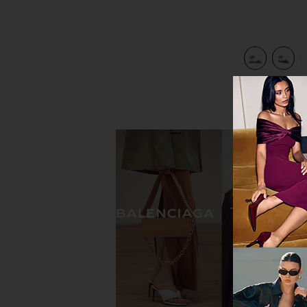
view 5 of 5 САНДАЛИИ SAYULITA in Navy