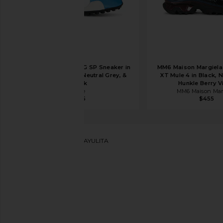
Nike Moon Shoe OG SP Sneaker in
MM6 Maison Margiela
Italy Blue, White, Neutral Grey, &
XT Mule 4 in Black, N
Black
Hunkle Berry V
Nike
MM6 Maison Mar
$105
$455
Kaanas
САНДАЛИИ SAYULITA
избранноеKaanas Sayulita Sandal in Navy