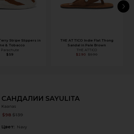
N
erry Stripe Slippers in
THE ATTICO Indie Flat Thong
ne & Tobacco
Sandal in Pale Brown
Parachute
THE ATTICO
$59
$290
$590
САНДАЛИИ SAYULITA
Ka
bran
Kaanas
$98
$139
Pre
Цвет:
Navy