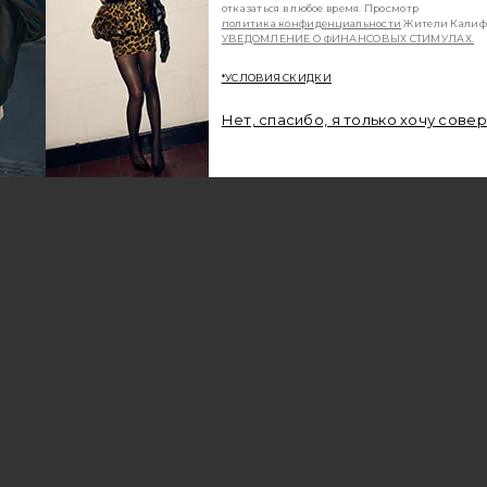
отказаться в любое время. Просмотр
политика конфиденциальности
Жители Калиф
УВЕДОМЛЕНИЕ О ФИНАНСОВЫХ СТИМУЛАХ.
*УСЛОВИЯ СКИДКИ
Нет, спасибо, я только хочу сове