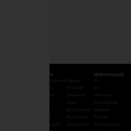
можете
отказаться
в
любое
время.
Политика
конфиденциальности
Email
РЕГИСТРАЦИЯ
СЛУЖБА ПОДДЕРЖКИ
ИНФОРМАЦИЯ
Связаться с
Транспортировка
Почему
О
нами
и доставка
REVOLVE
нас
1-888-442-
Возвраты и
Обратная
Магазины
5830
обмен
связь
Социальное
Оплата
Таблица
Доступность
влияние
FAQ
размеров
Программа
Работа
Отслеживать
Одаривающий
лояльности
Амбассадоры