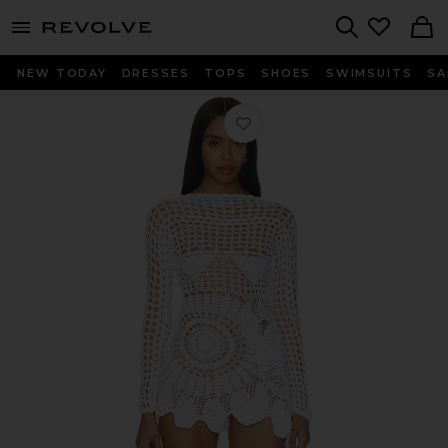
menu - shows more content
Revolve, Apparel & Fashion
Search
NEW TODAY
DRESSES
TOPS
SHOES
SWIMSUITS
SA
Любимое ПЛАТЬЕ CLARA