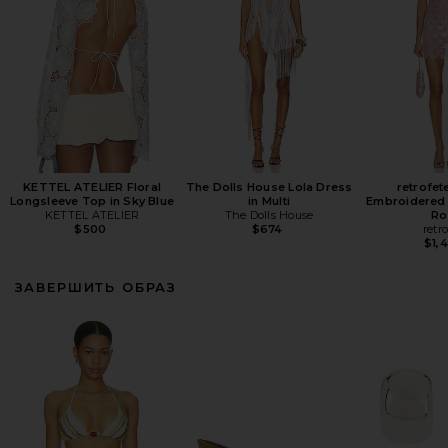
KETTEL ATELIER Floral
The Dolls House Lola Dress
retrofet
Longsleeve Top in Sky Blue
in Multi
Embroidered 
KETTEL ATELIER
The Dolls House
Ro
$500
$674
retr
$1,
ЗАВЕРШИТЬ ОБРАЗ