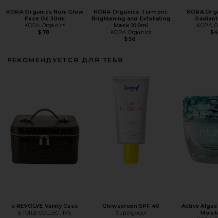
KORA Organics Noni Glow
KORA Organics Turmeric
KORA Orga
Face Oil 30ml
Brightening and Exfoliating
Radiant
KORA Organics
Mask 100ml
KORA O
$78
KORA Organics
$
$56
РЕКОМЕНДУЕТСЯ ДЛЯ ТЕБЯ
x REVOLVE Vanity Case
Glowscreen SPF 40
Active Algae
ETOILE COLLECTIVE
Supergoop!
Moist