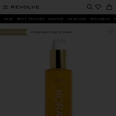
menu - shows more content
Revolve, Apparel & Fashion
Search
NEW
BEST SELLERS
MAKEUP
SKINCARE
WELLNESS
Люб
Люб
В Категории Уход За Кожей
#2 БЕСТСЕЛЛЕР